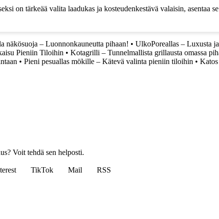
ksi on tärkeää valita laadukas ja kosteudenkestävä valaisin, asentaa se 
sla näkösuoja – Luonnonkauneutta pihaan!
•
UlkoPoreallas – Luxusta j
aisu Pieniin Tiloihin
•
Kotagrilli – Tunnelmallista grillausta omassa pih
intaan
•
Pieni pesuallas mökille – Kätevä valinta pieniin tiloihin
•
Katos 
us? Voit tehdä sen helposti.
terest
TikTok
Mail
RSS