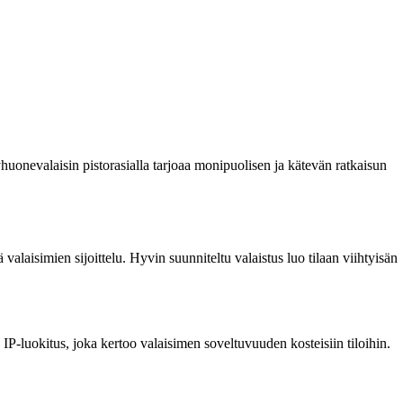
huonevalaisin pistorasialla tarjoaa monipuolisen ja kätevän ratkaisun
valaisimien sijoittelu. Hyvin suunniteltu valaistus luo tilaan viihtyisän
IP-luokitus, joka kertoo valaisimen soveltuvuuden kosteisiin tiloihin.