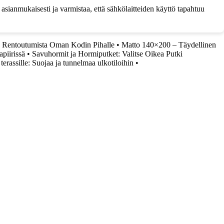
asianmukaisesti ja varmistaa, että sähkölaitteiden käyttö tapahtuu
a Rentoutumista Oman Kodin Pihalle
•
Matto 140×200 – Täydellinen
apiirissä
•
Savuhormit ja Hormiputket: Valitse Oikea Putki
terassille: Suojaa ja tunnelmaa ulkotiloihin
•