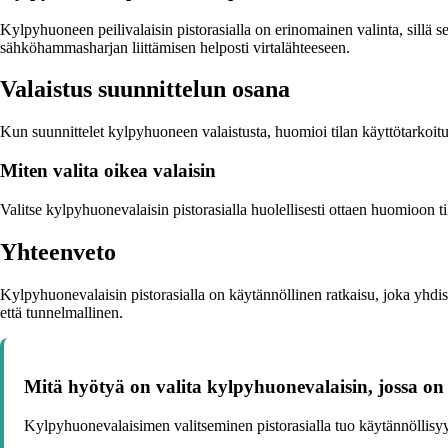
Kylpyhuoneen peilivalaisin pistorasialla on erinomainen valinta, sillä s
sähköhammasharjan liittämisen helposti virtalähteeseen.
Valaistus suunnittelun osana
Kun suunnittelet kylpyhuoneen valaistusta, huomioi tilan käyttötarkoitu
Miten valita oikea valaisin
Valitse kylpyhuonevalaisin pistorasialla huolellisesti ottaen huomioon ti
Yhteenveto
Kylpyhuonevalaisin pistorasialla on käytännöllinen ratkaisu, joka yhdist
että tunnelmallinen.
Mitä hyötyä on valita kylpyhuonevalaisin, jossa on 
Kylpyhuonevalaisimen valitseminen pistorasialla tuo käytännöllisyyttä