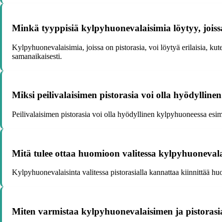
Minkä tyyppisiä kylpyhuonevalaisimia löytyy, joiss
Kylpyhuonevalaisimia, joissa on pistorasia, voi löytyä erilaisia, kute
samanaikaisesti.
Miksi peilivalaisimen pistorasia voi olla hyödyllin
Peilivalaisimen pistorasia voi olla hyödyllinen kylpyhuoneessa esime
Mitä tulee ottaa huomioon valitessa kylpyhuonevalai
Kylpyhuonevalaisinta valitessa pistorasialla kannattaa kiinnittää huo
Miten varmistaa kylpyhuonevalaisimen ja pistorasi