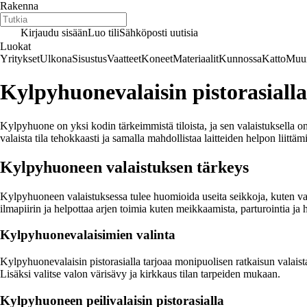
Rakenna
Kirjaudu sisään
Luo tili
Sähköposti uutisia
Luokat
Yritykset
Ulkona
Sisustus
Vaatteet
Koneet
Materiaalit
Kunnossa
Katto
Muur
Kylpyhuonevalaisin pistorasiall
Kylpyhuone on yksi kodin tärkeimmistä tiloista, ja sen valaistuksella 
valaista tila tehokkaasti ja samalla mahdollistaa laitteiden helpon liitt
Kylpyhuoneen valaistuksen tärkeys
Kylpyhuoneen valaistuksessa tulee huomioida useita seikkoja, kuten valon
ilmapiirin ja helpottaa arjen toimia kuten meikkaamista, parturointia j
Kylpyhuonevalaisimien valinta
Kylpyhuonevalaisin pistorasialla tarjoaa monipuolisen ratkaisun valaista
Lisäksi valitse valon värisävy ja kirkkaus tilan tarpeiden mukaan.
Kylpyhuoneen peilivalaisin pistorasialla