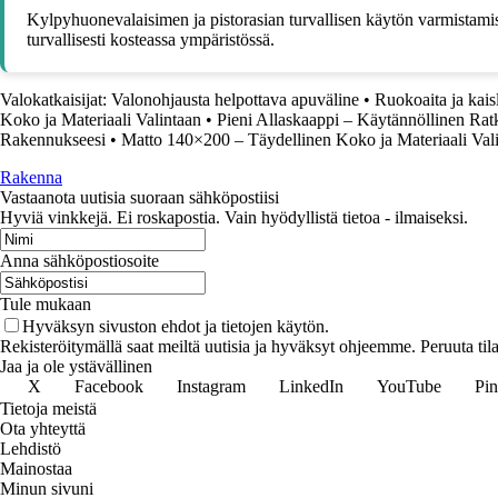
Kylpyhuonevalaisimen ja pistorasian turvallisen käytön varmistamise
turvallisesti kosteassa ympäristössä.
Valokatkaisijat: Valonohjausta helpottava apuväline
•
Ruokoaita ja kai
Koko ja Materiaali Valintaan
•
Pieni Allaskaappi – Käytännöllinen Ratk
Rakennukseesi
•
Matto 140×200 – Täydellinen Koko ja Materiaali Val
Rakenna
Vastaanota uutisia suoraan sähköpostiisi
Hyviä vinkkejä. Ei roskapostia. Vain hyödyllistä tietoa - ilmaiseksi.
Anna sähköpostiosoite
Tule mukaan
Hyväksyn sivuston ehdot ja tietojen käytön.
Rekisteröitymällä saat meiltä uutisia ja hyväksyt ohjeemme. Peruuta tila
Jaa ja ole ystävällinen
X
Facebook
Instagram
LinkedIn
YouTube
Pin
Tietoja meistä
Ota yhteyttä
Lehdistö
Mainostaa
Minun sivuni