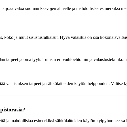
e tarjoaa valoa suoraan kasvojen alueelle ja mahdollistaa esimerkiksi me
s, koko ja muut sisustusratkaisut. Hyvä valaistus on osa kokonaisvaltai
lan tarpeet ja oma tyyli. Tutustu eri vaihtoehtoihin ja valaistustekniikoi
ää valaistuksen tarpeet ja sähkölaitteiden käytön helppouden. Valitse ky
pistorasia?
 ja mahdollistaa esimerkiksi sähkölaitteiden käytön kylpyhuoneessa ilman 