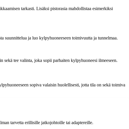
ikkaamisen tarkasti. Lisäksi pistorasia mahdollistaa esimerkiksi
sta suunnittelua ja luo kylpyhuoneeseen toimivuutta ja tunnelmaa.
hin sekä tee valinta, joka sopii parhaiten kylpyhuoneesi ilmeeseen.
lpyhuoneeseen sopiva valaisin huolellisesti, jotta tila on sekä toimiva
tarvetta erillisille jatkojohtoille tai adaptereille.