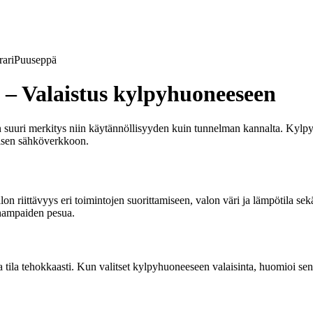
ari
Puuseppä
a – Valaistus kylpyhuoneeseen
on suuri merkitys niin käytännöllisyyden kuin tunnelman kannalta. Kylpy
ämisen sähköverkkoon.
 riittävyys eri toimintojen suorittamiseen, valon väri ja lämpötila sekä 
a hampaiden pesua.
 tila tehokkaasti. Kun valitset kylpyhuoneeseen valaisinta, huomioi sen 