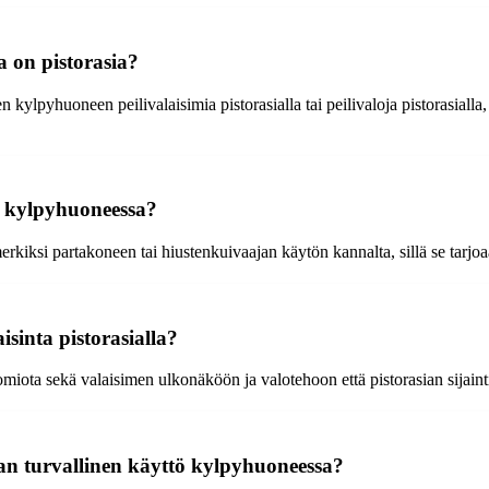
a on pistorasia?
n kylpyhuoneen peilivalaisimia pistorasialla tai peilivaloja pistorasialla
en kylpyhuoneessa?
rkiksi partakoneen tai hiustenkuivaajan käytön kannalta, sillä se tarjo
sinta pistorasialla?
miota sekä valaisimen ulkonäköön ja valotehoon että pistorasian sijaintiin
an turvallinen käyttö kylpyhuoneessa?