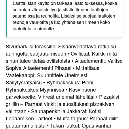
Laattalistan käyttö on tärkeää laatoituksessa, koska
se antaa viimeistellyn ja siistin ilmeen laattojen
saumoissa ja reunoilla. Lisäksi se suojaa laattojen
reunoja vaurioilta ja luo yhtenäisen ilmeen koko
laatoitetulle pinnalle.
Sivumarkiisi terassille: Sisäänvedettävä ratkaisu
auringolta suojautumiseen
•
Ovilistat: Kaikki mitä
sinun tulee tietää ovilistoista
•
Aitaelementit: Valitse
Sopiva Aitaelementti Pihaasi
•
Mittatilaus
Vaatekaappi: Suunnittele Unelmiesi
Säilytysratkaisu
•
Ryhmäkeskus: Pieni
Ryhmäkeskus Myynnissä
•
Kasvihuone
parvekkeelle: Vihreät unelmat lähelläsi
•
Pizzakivi
grilliin – Parhaat vinkit ja suositukset pizzakiven
valintaan
•
Saunapenkit ja Jakkarat: Kotisi
Lepäämisen Laitteet
•
Multa tarjous: Parhaat diilit
puutarhamullasta
•
Takan luukut: Opas vanhan