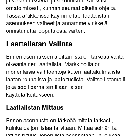
jälkiasennuksena, ja se onnistuu kätevästi
omatoimisesti, kunhan seuraat oikeita ohjeita.
Tässä artikkelissa käymme läpi laattalistan
asennuksen vaiheet ja annamme vinkkejä
onnistunutta lopputulosta varten.
Laattalistan Valinta
Ennen asennuksen aloittamista on tärkeää valita
oikeanlainen laattalista. Markkinoilla on
monenlaisia vaihtoehtoja kuten laattakulmalista,
laatan reunalista ja laatoituslista. Valitse listamalli,
joka sopii parhaiten tilaan ja sen
käyttötarkoitukseen.
Laattalistan Mittaus
Ennen asennusta on tärkeää mitata tarkasti,
kuinka paljon listaa tarvitaan. Mittaa seinän tai
lattian pituus, johon lista asennetaan, ja leikkaa