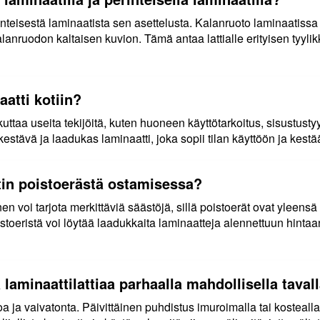
nteisestä laminaatista sen asettelusta. Kalanruoto laminaatissa 
anruodon kaltaisen kuvion. Tämä antaa lattialle erityisen tyyli
aatti kotiin?
ttaa useita tekijöitä, kuten huoneen käyttötarkoitus, sisustustyyl
estävä ja laadukas laminaatti, joka sopii tilan käyttöön ja kestä
tin poistoerästä ostamisessa?
n voi tarjota merkittäviä säästöjä, sillä poistoerät ovat yleensä
istoeristä voi löytää laadukkaita laminaatteja alennettuun hinta
ä laminaattilattiaa parhaalla mahdollisella taval
oa ja vaivatonta. Päivittäinen puhdistus imuroimalla tai kostealla