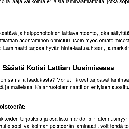
arjolla laaja valikoima erilaisia laminaattilattioita, jotka so
estävä ja helppohoitoinen lattiavaihtoehto, joka säilytt
tilattian asentaminen onnistuu usein myös omatoimisest
Laminaatti tarjoaa hyvän hinta-laatusuhteen, ja markkino
:
: Säästä Kotisi Lattian Uusimisessa
 on samalla laadukasta? Monet liikkeet tarjoavat laminaatt
ssä ja malleissa. Kalanruotolaminaatti on erityisen suositt
oistoerät:
iikkeiden tarjouksia ja osallistu mahdollisiin alennusmyynt
nulle sopii valikoiman poistoerän laminaatti, voit tehdä tod