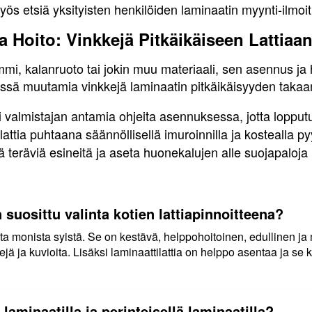
yös etsiä yksityisten henkilöiden laminaatin myynti-ilmoit
 Hoito: Vinkkejä Pitkäikäiseen Lattiaa
ammi, kalanruoto tai jokin muu materiaali, sen asennus ja h
ssä muutamia vinkkejä laminaatin pitkäikäisyyden takaa
 valmistajan antamia ohjeita asennuksessa, jotta lopput
attia puhtaana säännöllisellä imuroinnilla ja kostealla py
ä teräviä esineitä ja aseta huonekalujen alle suojapaloj
n suosittu valinta kotien lattiapinnoitteena?
inta monista syistä. Se on kestävä, helppohoitoinen, edullinen j
ejä ja kuvioita. Lisäksi laminaattilattia on helppo asentaa ja se 
laminaatilla ja perinteisellä laminaatilla?