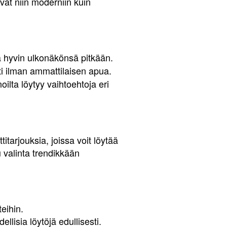
pivat niin moderniin kuin
ää hyvin ulkonäkönsä pitkään.
i ilman ammattilaisen apua.
ilta löytyy vaihtoehtoja eri
itarjouksia, joissa voit löytää
u valinta trendikkään
eihin.
ellisia löytöjä edullisesti.