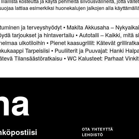
n liiallista kosteutta ja käytä pehmeitä siivousvälineitä, jotta vä
 suojaa lattiaa esimerkiksi huonekalujen jalkojen alla käyttämäl
tuminen ja terveyshyödyt
•
Makita Akkusaha – Nykyaika
ydä tarjoukset ja hintavertailu
•
Autotalli – Kaikki, mitä s
nelmaa ulkotiloihin
•
Pienet kaasugrillit: Kätevät grilliratka
kukaappi Tarpeisiisi
•
Puuliiterit ja Puuvajat: Hanki Halpa
ätevä Tilansäästöratkaisu
•
WC Kalusteet: Parhaat Vinki
na
OTA YHTEYTTÄ
hköpostiisi
LEHDISTÖ