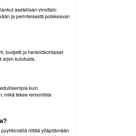
lankut asetellaan vinottain
kkään ja perinteisestä poikkeavan
i, budjetti ja henkilökohtaiset
ä arjen kulutusta.
 edullisempia kuin
an, mikä tekee remontista
la?
 pyyhkimällä riittää ylläpitämään