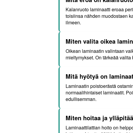
Kalanruoto laminaatti eroaa peri
toisiinsa nähden muodostaen kal
ilmeen.
Miten valita oikea lamin
Oikean laminaatin valintaan vaiku
mieltymykset. On tärkeää valita k
Mitä hyötyä on laminaa
Laminaatin poistoerästä ostamine
normaalihintaiset laminaatit. Po
edullisemman.
Miten hoitaa ja ylläpitä
Laminaattilattian hoito on helpp