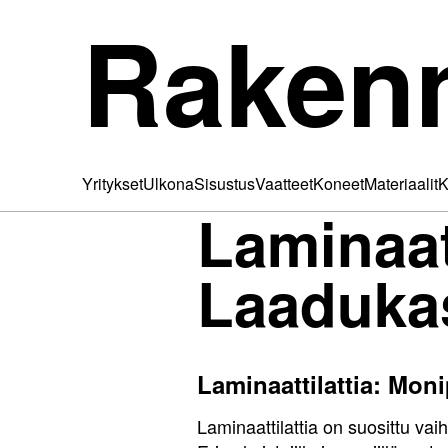
Raken
Yritykset
Ulkona
Sisustus
Vaatteet
Koneet
Materiaalit
K
Laminaatt
Laadukas
Laminaattilattia: Moni
Laminaattilattia on suosittu va