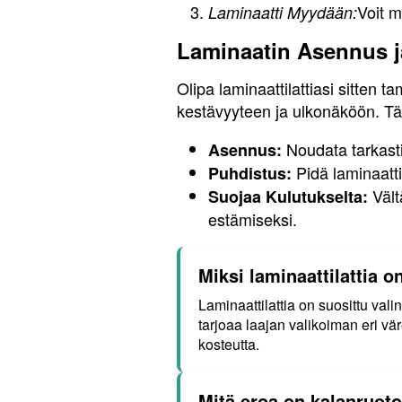
Voit m
Laminaatti Myydään:
Laminaatin Asennus ja
Olipa laminaattilattiasi sitten t
kestävyyteen ja ulkonäköön. Tä
Noudata tarkasti
Asennus:
Pidä laminaattil
Puhdistus:
Vält
Suojaa Kulutukselta:
estämiseksi.
Miksi laminaattilattia o
Laminaattilattia on suosittu val
tarjoaa laajan valikoiman eri vär
kosteutta.
Mitä eroa on kalanruoto 