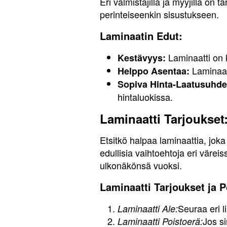
Eri valmistajilla ja myyjillä on t
perinteiseenkin sisustukseen.
Laminaatin Edut:
Laminaatti on k
Kestävyys:
Laminaat
Helppo Asentaa:
Sopiva Hinta-Laatusuhde
hintaluokissa.
Laminaatti Tarjoukset
Etsitkö halpaa laminaattia, joka
edullisia vaihtoehtoja eri värei
ulkonäkönsä vuoksi.
Laminaatti Tarjoukset ja P
Seuraa eri l
Laminaatti Ale:
Jos si
Laminaatti Poistoerä: