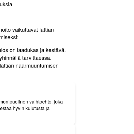
uksia.
n
oito vaikuttavat lattian
miseksi:
ulos on laadukas ja kestävä.
yhinnällä tarvittaessa.
a lattian naarmuuntumisen
a monipuolinen vaihtoehto, joka
kestää hyvin kulutusta ja