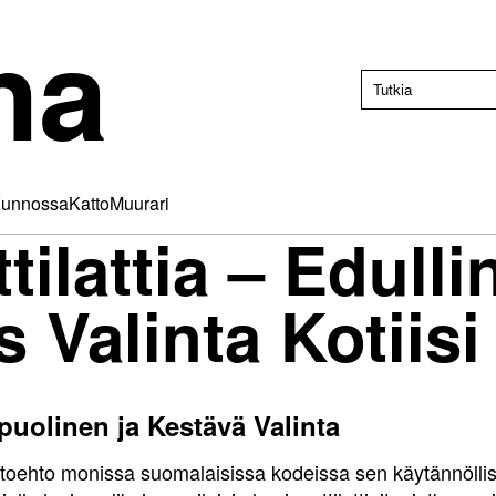
na
unnossa
Katto
Muurari
ilattia – Edulli
 Valinta Kotiisi
puolinen ja Kestävä Valinta
ihtoehto monissa suomalaisissa kodeissa sen käytännölli