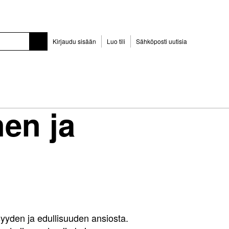
Kirjaudu sisään
Luo tili
Sähköposti uutisia
nen ja
syyden ja edullisuuden ansiosta.