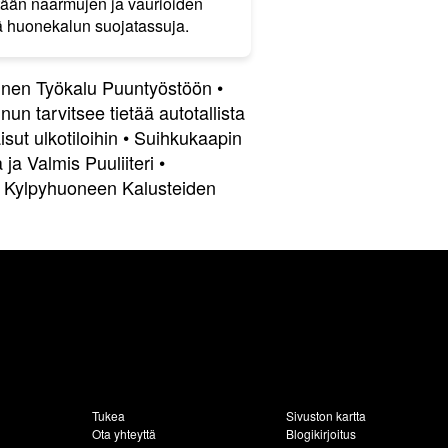
ltetään naarmujen ja vaurioiden
lä huonekalun suojatassuja.
inen Työkalu Puuntyöstöön
•
inun tarvitsee tietää autotallista
isut ulkotiloihin
•
Suihkukaapin
 ja Valmis Puuliiteri
•
t Kylpyhuoneen Kalusteiden
Tukea
Sivuston kartta
Ota yhteyttä
Blogikirjoitus