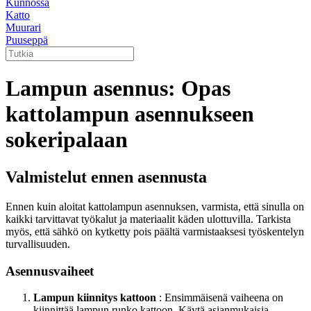
Kunnossa
Katto
Muurari
Puuseppä
Lampun asennus: Opas
kattolampun asennukseen
sokeripalaan
Valmistelut ennen asennusta
Ennen kuin aloitat kattolampun asennuksen, varmista, että sinulla on
kaikki tarvittavat työkalut ja materiaalit käden ulottuvilla. Tarkista
myös, että sähkö on kytketty pois päältä varmistaaksesi työskentelyn
turvallisuuden.
Asennusvaiheet
Lampun kiinnitys kattoon
: Ensimmäisenä vaiheena on
kiinnittää lampun runko kattoon. Käytä asianmukaisia