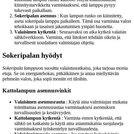
kiinnitystarvikkeita varmistaaksesi, että lamppu pysyy
tukevasti paikallaan.
Sokeripalan asennus
: Kun lampun runko on kiinnitetty,
aseta sokeripala lamppu paikalleen. Tämä osa varmistaa valon
tehokkaan ja tasaisen jakautumisen ympäri huonetta.
Valaisimen kytkentä
: Seuraavaksi on aika kytkeä valaisin
sähköverkkoon. Varmista, että liitokset tehdään oikein ja
turvallisesti noudattaen valmistajan ohjeita.
Sokeripalan hyödyt
Sokeripala lamppu
on suosittu valaistusratkaisu, joka tarjoaa monia
etuja. Se on energiatehokas, pitkäikäinen ja antaa miellyttävän
pehmeän valon, joka sopii moniin eri tiloihin.
Kattolampun asennusvinkit
Valaisimen asennusrauta
: Käytä aina valmistajan mukana
toimittamaa asennusrautaa varmistaaksesi asennuksen
turvallisuuden ja kestävyyden.
Kattolampun kytkentä
: Varmista ennen kytkentää, että
sähkö on katkaistu ja käytä aina asianmukaisia suojalaseja
varmistuaksesi työskentelyn turvallisuudesta.