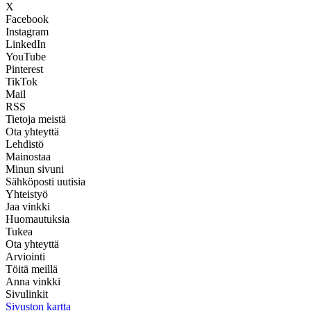
X
Facebook
Instagram
LinkedIn
YouTube
Pinterest
TikTok
Mail
RSS
Tietoja meistä
Ota yhteyttä
Lehdistö
Mainostaa
Minun sivuni
Sähköposti uutisia
Yhteistyö
Jaa vinkki
Huomautuksia
Tukea
Ota yhteyttä
Arviointi
Töitä meillä
Anna vinkki
Sivulinkit
Sivuston kartta