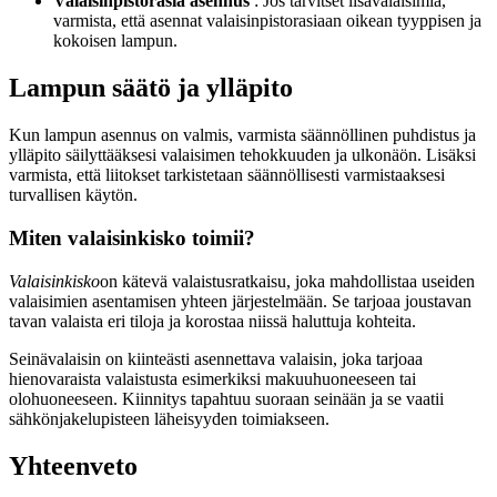
Valaisinpistorasia asennus
: Jos tarvitset lisävalaisimia,
varmista, että asennat valaisinpistorasiaan oikean tyyppisen ja
kokoisen lampun.
Lampun säätö ja ylläpito
Kun lampun asennus on valmis, varmista säännöllinen puhdistus ja
ylläpito säilyttääksesi valaisimen tehokkuuden ja ulkonäön. Lisäksi
varmista, että liitokset tarkistetaan säännöllisesti varmistaaksesi
turvallisen käytön.
Miten valaisinkisko toimii?
Valaisinkisko
on kätevä valaistusratkaisu, joka mahdollistaa useiden
valaisimien asentamisen yhteen järjestelmään. Se tarjoaa joustavan
tavan valaista eri tiloja ja korostaa niissä haluttuja kohteita.
Seinävalaisin on kiinteästi asennettava valaisin, joka tarjoaa
hienovaraista valaistusta esimerkiksi makuuhuoneeseen tai
olohuoneeseen. Kiinnitys tapahtuu suoraan seinään ja se vaatii
sähkönjakelupisteen läheisyyden toimiakseen.
Yhteenveto