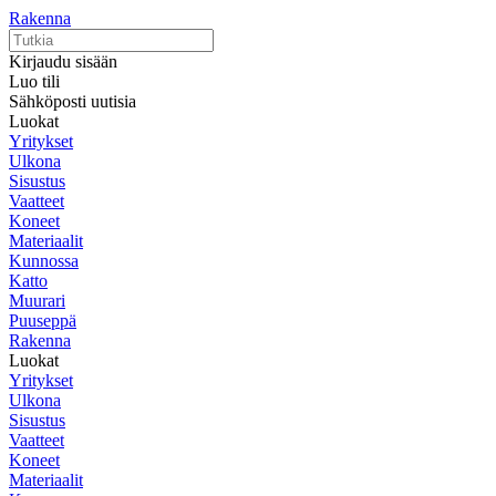
Rakenna
Kirjaudu sisään
Luo tili
Sähköposti uutisia
Luokat
Yritykset
Ulkona
Sisustus
Vaatteet
Koneet
Materiaalit
Kunnossa
Katto
Muurari
Puuseppä
Rakenna
Luokat
Yritykset
Ulkona
Sisustus
Vaatteet
Koneet
Materiaalit