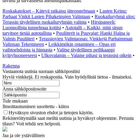
tiiviisti ja turvallisesti asennuspaikassaan.
Roskakatokset – Kätevä ratkaisu jäteongelmaan
•
Lasten Keinu:
Parhaat Vinkit Lasten Pihakeinujen Valintaan
•
Ruokailuryhmä ulos:
Terassin täydellisen ruokailuryhmän valinta
•
Hirsipaneeli:
Luonnollista tunnelmaa kotiisi
•
Autotalli – Kaikki, mitä sinun
tarvitsee tietää autotallista
•
Puuliiterit ja Puuvajat: Hanki Halpa ja
Valmis Puuliiteri
•
Terassiovien Valintaopas: Vinkkejä Parhaimman
Valinnan Tekemiseen
•
Leikkimökin ostaminen – Opas eri
vaihtoehdoista ja hinnasta
•
Valitse täydellinen peilikaappi
kylpyhuoneeseesi
•
Ulkovalaisin – Valaise pihasi ja terassisi oikein
•
Rakenna
Vastaanota uutisia suoraan sähköpostiisi
Hyviä vinkkejä. Ei roskapostia. Vain hyödyllistä tietoa - ilmaiseksi.
Anna sähköpostiosoite
Tule mukaan
Ilmoittautuminen suoritettu - kiitos
Hyväksyn sivuston ehdot ja tietojen käytön.
Rekisteröitymällä saat meiltä uutisia ja hyväksyt ohjeemme. Peruuta
tilaus? Voit tehdä sen helposti.
Jaa ja ole ystävällinen