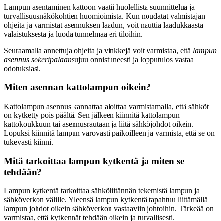
Lampun asentaminen kattoon vaatii huolellista suunnittelua ja
turvallisuusnäkökohtien huomioimista. Kun noudatat valmistajan
ohjeita ja varmistat asennuksen laadun, voit nauttia laadukkaasta
valaistuksesta ja luoda tunnelmaa eri tiloihin.
Seuraamalla annettuja ohjeita ja vinkkejä voit varmistaa, että
lampun
asennus sokeripalaan
sujuu onnistuneesti ja lopputulos vastaa
odotuksiasi.
Miten asennan kattolampun oikein?
Kattolampun asennus kannattaa aloittaa varmistamalla, että sähköt
on kytketty pois päältä. Sen jälkeen kiinnitä kattolampun
kattokoukkuun tai asennusrautaan ja liitä sähköjohdot oikein.
Lopuksi kiinnitä lampun varovasti paikoilleen ja varmista, että se on
tukevasti kiinni.
Mitä tarkoittaa lampun kytkentä ja miten se
tehdään?
Lampun kytkentä tarkoittaa sähköliitännän tekemistä lampun ja
sähköverkon välille. Yleensä lampun kytkentä tapahtuu liittämällä
lampun johdot oikein sähköverkon vastaaviin johtoihin. Tärkeää on
varmistaa, että kytkennät tehdään oikein ja turvallisesti.