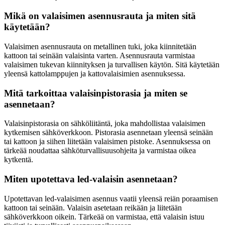
Mikä on valaisimen asennusrauta ja miten sitä
käytetään?
Valaisimen asennusrauta on metallinen tuki, joka kiinnitetään
kattoon tai seinään valaisinta varten. Asennusrauta varmistaa
valaisimen tukevan kiinnityksen ja turvallisen käytön. Sitä käytetään
yleensä kattolamppujen ja kattovalaisimien asennuksessa.
Mitä tarkoittaa valaisinpistorasia ja miten se
asennetaan?
Valaisinpistorasia on sähköliitäntä, joka mahdollistaa valaisimen
kytkemisen sähköverkkoon. Pistorasia asennetaan yleensä seinään
tai kattoon ja siihen liitetään valaisimen pistoke. Asennuksessa on
tärkeää noudattaa sähköturvallisuusohjeita ja varmistaa oikea
kytkentä.
Miten upotettava led-valaisin asennetaan?
Upotettavan led-valaisimen asennus vaatii yleensä reiän poraamisen
kattoon tai seinään. Valaisin asetetaan reikään ja liitetään
sähköverkkoon oikein. Tärkeää on varmistaa, että valaisin istuu