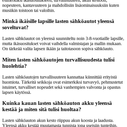
esimerkiksi ikäsuositukseen, turvallisuuteen, akun kestoon,
nopeuteen, kantavuuteen ja mahdollisiin lisäominaisuuksiin kuten
musiikin toistoon tai valoihin.
Minkä ikäisille lapsille lasten sähköautot yleensä
soveltuvat?
Lasten sähköautot on yleensä suunniteltu noin 3-8-vuotiaille lapsille,
mutta ikäsuositukset voivat vaihdella valmistajan ja mallin mukaan.
On tärkeää valita lapsen ikään ja taitotasoon sopiva sähköauto.
Miten lasten sähköautojen turvallisuudesta tulisi
huolehtia?
Lasten sähköautojen turvallisuuteen kannattaa kiinnittää erityistä
huomiota. Tärkeitä seikkoja ovat esimerkiksi turvavyö, pehmustetut
istuimet, turvalliset nopeudet sekä vanhempien valvonta ja opastus
lapsen käytössä.
Kuinka kauan lasten sähköauton akku yleensä
kestää ja miten sitä tulisi huoltaa?
Lasten sähköauton akun kesto riippuu akun koosta ja laadusta.
Yleensä akku kestää muutamasta tunnista jopa useisiin tunteihin.