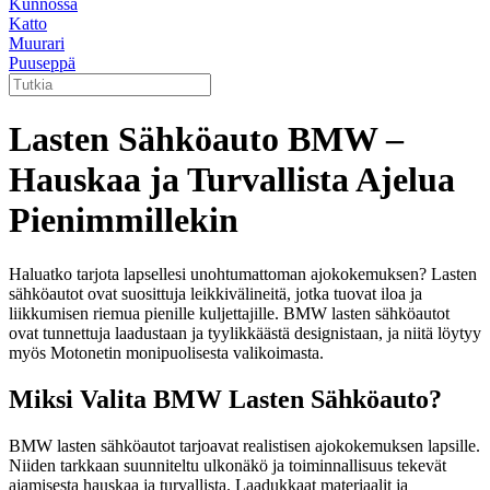
Kunnossa
Katto
Muurari
Puuseppä
Lasten Sähköauto BMW –
Hauskaa ja Turvallista Ajelua
Pienimmillekin
Haluatko tarjota lapsellesi unohtumattoman ajokokemuksen? Lasten
sähköautot ovat suosittuja leikkivälineitä, jotka tuovat iloa ja
liikkumisen riemua pienille kuljettajille. BMW lasten sähköautot
ovat tunnettuja laadustaan ja tyylikkäästä designistaan, ja niitä löytyy
myös Motonetin monipuolisesta valikoimasta.
Miksi Valita BMW Lasten Sähköauto?
BMW lasten sähköautot tarjoavat realistisen ajokokemuksen lapsille.
Niiden tarkkaan suunniteltu ulkonäkö ja toiminnallisuus tekevät
ajamisesta hauskaa ja turvallista. Laadukkaat materiaalit ja