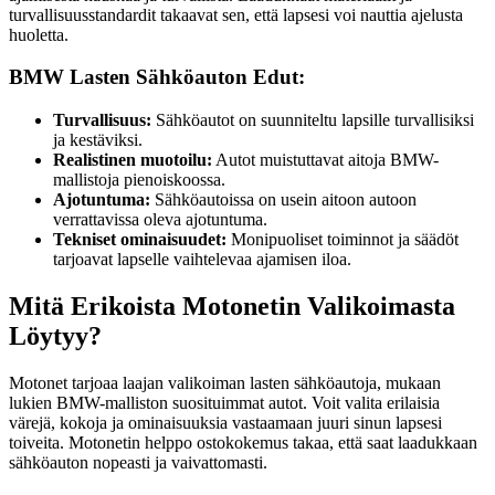
turvallisuusstandardit takaavat sen, että lapsesi voi nauttia ajelusta
huoletta.
BMW Lasten Sähköauton Edut:
Turvallisuus:
Sähköautot on suunniteltu lapsille turvallisiksi
ja kestäviksi.
Realistinen muotoilu:
Autot muistuttavat aitoja BMW-
mallistoja pienoiskoossa.
Ajotuntuma:
Sähköautoissa on usein aitoon autoon
verrattavissa oleva ajotuntuma.
Tekniset ominaisuudet:
Monipuoliset toiminnot ja säädöt
tarjoavat lapselle vaihtelevaa ajamisen iloa.
Mitä Erikoista Motonetin Valikoimasta
Löytyy?
Motonet tarjoaa laajan valikoiman lasten sähköautoja, mukaan
lukien BMW-malliston suosituimmat autot. Voit valita erilaisia
värejä, kokoja ja ominaisuuksia vastaamaan juuri sinun lapsesi
toiveita. Motonetin helppo ostokokemus takaa, että saat laadukkaan
sähköauton nopeasti ja vaivattomasti.