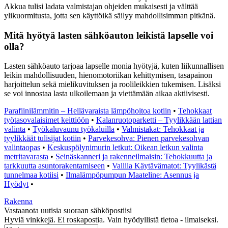
Akkua tulisi ladata valmistajan ohjeiden mukaisesti ja välttää
ylikuormitusta, jotta sen käyttöikä säilyy mahdollisimman pitkänä.
Mitä hyötyä lasten sähköauton leikistä lapselle voi
olla?
Lasten sähköauto tarjoaa lapselle monia hyötyjä, kuten liikunnallisen
leikin mahdollisuuden, hienomotoriikan kehittymisen, tasapainon
harjoittelun sekä mielikuvituksen ja roolileikkien tukemisen. Lisäksi
se voi innostaa lasta ulkoilemaan ja viettämään aikaa aktiivisesti.
Parafiinilämmitin – Hellävaraista lämpöhoitoa kotiin
•
Tehokkaat
työtasovalaisimet keittiöön
•
Kalanruotoparketti – Tyylikkään lattian
valinta
•
Työkaluvaunu työkaluilla
•
Valmistakat: Tehokkaat ja
tyylikkäät tulisijat kotiin
•
Parvekesohva: Pienen parvekesohvan
valintaopas
•
Keskuspölynimurin letkut: Oikean letkun valinta
metritavarasta
•
Seinäskanneri ja rakenneilmaisin: Tehokkuutta ja
tarkkuutta asuntorakentamiseen
•
Vallila Käytävämatot: Tyylikästä
tunnelmaa kotiisi
•
Ilmalämpöpumpun Maateline: Asennus ja
Hyödyt
•
Rakenna
Vastaanota uutisia suoraan sähköpostiisi
Hyviä vinkkejä. Ei roskapostia. Vain hyödyllistä tietoa - ilmaiseksi.