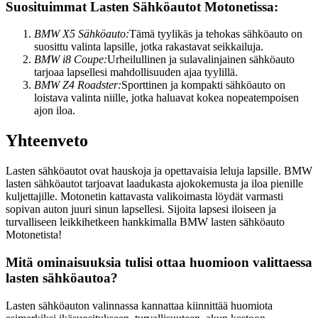
Suosituimmat Lasten Sähköautot Motonetissa:
BMW X5 Sähköauto:
Tämä tyylikäs ja tehokas sähköauto on
suosittu valinta lapsille, jotka rakastavat seikkailuja.
BMW i8 Coupe:
Urheilullinen ja sulavalinjainen sähköauto
tarjoaa lapsellesi mahdollisuuden ajaa tyylillä.
BMW Z4 Roadster:
Sporttinen ja kompakti sähköauto on
loistava valinta niille, jotka haluavat kokea nopeatempoisen
ajon iloa.
Yhteenveto
Lasten sähköautot ovat hauskoja ja opettavaisia leluja lapsille. BMW
lasten sähköautot tarjoavat laadukasta ajokokemusta ja iloa pienille
kuljettajille. Motonetin kattavasta valikoimasta löydät varmasti
sopivan auton juuri sinun lapsellesi. Sijoita lapsesi iloiseen ja
turvalliseen leikkihetkeen hankkimalla BMW lasten sähköauto
Motonetista!
Mitä ominaisuuksia tulisi ottaa huomioon valittaessa
lasten sähköautoa?
Lasten sähköauton valinnassa kannattaa kiinnittää huomiota