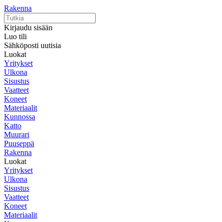
Rakenna
Kirjaudu sisään
Luo tili
Sähköposti uutisia
Luokat
Yritykset
Ulkona
Sisustus
Vaatteet
Koneet
Materiaalit
Kunnossa
Katto
Muurari
Puuseppä
Rakenna
Luokat
Yritykset
Ulkona
Sisustus
Vaatteet
Koneet
Materiaalit