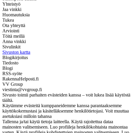
Yhteistyö
Jaa vinkki
Huomautuksia
Tukea
Ota yhteyttä
Arviointi
Töitä meillä
Anna vinkki
Sivulinkit
Sivuston kartta
Blogikirjoitus
Tiedosto
Blogi
RSS-syöte
RakennaHelposti.fi
VV Group
viestinta@vvgroup.fi
Sivusto toimii parhaiten evästeiden kanssa – voit lukea lisää käytöstä
täältä.
Käytämme evästeitä kumppaneidemme kanssa parantaaksemme
käyttökokemustasi ja käsitelläksemme henkilötietojasi. Voit muuttaa
asetuksiasi milloin tahansa
Tallenna ja/tai käytä tietoja laitteella. Käytä rajoitettua dataa
mainosten valitsemiseen. Luo profiileja henkilökohtaista mainontaa
varten. Käytä profiileja kohdistettujen mainosten valitsemiseen. Luo