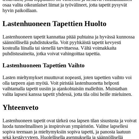
osaa valita oikeanlaiset liimat ja työvälineet, jotta tapetit pysyvät
hyvin paikoillaan.
Lastenhuoneen Tapettien Huolto
Lastenhuoneen tapetit kannattaa pitää puhtaina ja hyvässä kunnossa
säännöllisellä puhdistuksella. Voit pyyhkäistä tapetit kevyesti
kostealla liinalla tai sienellä tarvittaessa. Vältä voimakkaita
puhdistusaineita, jotka voivat vahingoittaa tapettia.
Lastenhuoneen Tapettien Vaihto
Lasten mieltymykset muuttuvat nopeasti, joten tapettien vaihto voi
olla tarpeen ajan myötä. Voit piristää lastenhuonetta helposti
vaihtamalla tapetit uusiin ja ajankohtaisiin malleihin. Muistathan
valita lapsesi kanssa tapetit yhdessä, jotta tila olisi heille mieluinen.
Yhteenveto
Lastenhuoneen tapetit ovat tärkeä osa lapsen tilan sisustusta ja voivat
luoda tunnelmallisen ja inspiroivan ympäristön. Valitse lapsellesi
sopiva teemaan ja mieltymyksiin sopiva tapetti, ja panosta laatuun
sekä kestävyyteen. Huolellisella asennuksella ja säännöllisellä