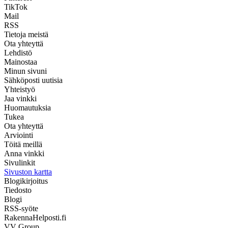
TikTok
Mail
RSS
Tietoja meistä
Ota yhteyttä
Lehdistö
Mainostaa
Minun sivuni
Sähköposti uutisia
Yhteistyö
Jaa vinkki
Huomautuksia
Tukea
Ota yhteyttä
Arviointi
Töitä meillä
Anna vinkki
Sivulinkit
Sivuston kartta
Blogikirjoitus
Tiedosto
Blogi
RSS-syöte
RakennaHelposti.fi
VV Group