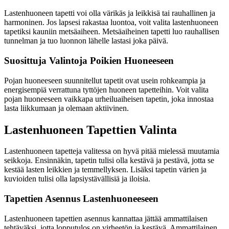
Lastenhuoneen tapetti voi olla värikäs ja leikkisä tai rauhallinen ja
harmoninen. Jos lapsesi rakastaa luontoa, voit valita lastenhuoneen
tapetiksi kauniin metsäaiheen. Metsäaiheinen tapetti luo rauhallisen
tunnelman ja tuo luonnon lähelle lastasi joka päivä.
Suosittuja Valintoja Poikien Huoneeseen
Pojan huoneeseen suunnitellut tapetit ovat usein rohkeampia ja
energisempiä verrattuna tyttöjen huoneen tapetteihin. Voit valita
pojan huoneeseen vaikkapa urheiluaiheisen tapetin, joka innostaa
lasta liikkumaan ja olemaan aktiivinen.
Lastenhuoneen Tapettien Valinta
Lastenhuoneen tapetteja valitessa on hyvä pitää mielessä muutamia
seikkoja. Ensinnäkin, tapetin tulisi olla kestävä ja pestävä, jotta se
kestää lasten leikkien ja temmellyksen. Lisäksi tapetin värien ja
kuvioiden tulisi olla lapsiystävällisiä ja iloisia.
Tapettien Asennus Lastenhuoneeseen
Lastenhuoneen tapettien asennus kannattaa jättää ammattilaisen
tehtäväksi, jotta lopputulos on virheetön ja kestävä. Ammattilainen