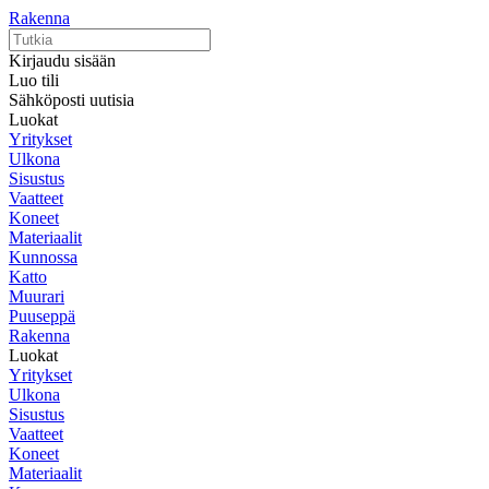
Rakenna
Kirjaudu sisään
Luo tili
Sähköposti uutisia
Luokat
Yritykset
Ulkona
Sisustus
Vaatteet
Koneet
Materiaalit
Kunnossa
Katto
Muurari
Puuseppä
Rakenna
Luokat
Yritykset
Ulkona
Sisustus
Vaatteet
Koneet
Materiaalit