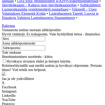
saunaan
•
Leca Sora: Monipuolinen ja Kevyt Rakennusmateriaali
•
Jääviileäkaappi – Kattava opas jääviileäkaappeihin
•
Suihkulähteet:
Luonnonkauniita vesielementtejä puutarhaasi
•
Valopeili – Upea
Valaistuksen Elementti Kotiin
•
Lastenhuoneen Tapetit: Luovia ja
Hauskoja Valintoja Lastenhuoneen Sisustamiseen
•
Rakenna
Vastaanota uutisia suoraan sähköpostiisi
Hyviä vinkkejä. Ei roskapostia. Vain hyödyllistä tietoa - ilmaiseksi.
Anna sähköpostiosoite
Tule mukaan
Ilmoittautuminen suoritettu - kiitos
Hyväksyn sivuston ehdot ja tietojen käytön.
Rekisteröitymällä saat meiltä uutisia ja hyväksyt ohjeemme. Peruuta
tilaus? Voit tehdä sen helposti.
Jaa ja ole ystävällinen
X
Facebook
Instagram
LinkedIn
YouTube
Pinterest