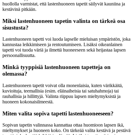
huollolla varmistat, että lastenhuoneen tapetit säilyvät kauniina ja
kestävinä pitkään.
Miksi lastenhuoneen tapetin valinta on tärkeä osa
sisustusta?
Lastenhuoneen tapetti voi luoda lapselle mieluisan ympäristön, joka
kannustaa leikkimiseen ja rentoutumiseen. Lisäksi oikeanlainen
tapetti voi tuoda väriä ja ilmettä huoneeseen sekä heijastaa lapsen
persoonallisuutta.
Minkä tyyppisiä lastenhuoneen tapetteja on
olemassa?
Lastenhuoneen tapetit voivat olla monenlaisia, kuten värikkäitä,
kuvioituja, teemallisia (esim. eläinaiheisia tai satuhahmoja) tai
rauhallisia ja hillittyjä. Valinta riippuu lapsen mieltymyksistä ja
huoneen kokonaisilmeestä.
Miten valita sopiva tapetti lastenhuoneeseen?
Sopivan tapetin valinnassa kannattaa ottaa huomioon lapsen ikä,
mieltymykset ja huoneen koko. On tärkeää valita kestävä ja pestävä