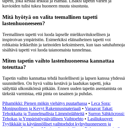
tapetti, joka kestää leikkiä ja elämää. Lisäksi tapetin värien ja
kuvioiden tulisi tukea huoneen muuta sisustusta.
Mitä hyötyä on valita teemallinen tapetti
lastenhuoneeseen?
Teemallinen tapetti voi luoda lapselle mielikuvituksellisen ja
inspiroivan ympäristön. Esimerkiksi eläinaiheinen tapetti voi
rohkaista leikkeihin ja tarinoiden keksimiseen, kun taas satuhahmoja
sisältävä tapetti voi luoda taianomaista tunnelmaa.
Miten tapetin vaihto lastenhuoneessa kannattaa
toteuttaa?
Tapetin vaihto kannattaa tehdä huolellisesti ja lapsen kanssa yhdessä
suunnitellen. On hyvä valita kestävä ja laadukas tapetti, joka
säilyttää ulkonäkönsä pitkään. Ennen uuden tapetin asentamista on
tärkeää varmistaa, että pinta on tasainen ja puhdas.
Pihamökki: Pienen mökin viehätys puutarhassa
•
Leca Sora:
Monipuolinen ja Kevyt Rakennusmateriaali
•
Varaavat Takat:
Tehokkaita ja Tunnelmallisia Lämmönlähteitä
•
Surron Sähköcrossi:
Tehokas ja Ympäristöystävällinen Vaihtoehto
•
Lasiliukuovet:
Tyylikkäät ja käytännölliset vaihtoehdot kylpyhuoneeseen ja