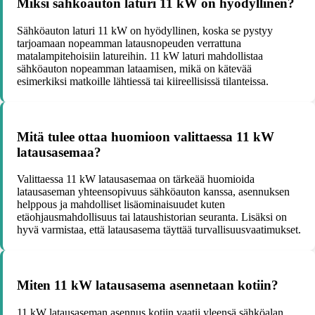
Miksi sähköauton laturi 11 kW on hyödyllinen?
Sähköauton laturi 11 kW on hyödyllinen, koska se pystyy
tarjoamaan nopeamman latausnopeuden verrattuna
matalampitehoisiin latureihin. 11 kW laturi mahdollistaa
sähköauton nopeamman lataamisen, mikä on kätevää
esimerkiksi matkoille lähtiessä tai kiireellisissä tilanteissa.
Mitä tulee ottaa huomioon valittaessa 11 kW
latausasemaa?
Valittaessa 11 kW latausasemaa on tärkeää huomioida
latausaseman yhteensopivuus sähköauton kanssa, asennuksen
helppous ja mahdolliset lisäominaisuudet kuten
etäohjausmahdollisuus tai lataushistorian seuranta. Lisäksi on
hyvä varmistaa, että latausasema täyttää turvallisuusvaatimukset.
Miten 11 kW latausasema asennetaan kotiin?
11 kW latausaseman asennus kotiin vaatii yleensä sähköalan