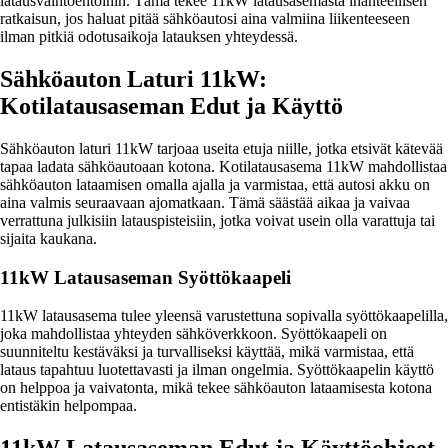
latausvaihtoehtoihin. Tämä tekee 11kW latausasemasta ihanteellisen
ratkaisun, jos haluat pitää sähköautosi aina valmiina liikenteeseen
ilman pitkiä odotusaikoja latauksen yhteydessä.
Sähköauton Laturi 11kW:
Kotilatausaseman Edut ja Käyttö
Sähköauton laturi 11kW tarjoaa useita etuja niille, jotka etsivät kätevää
tapaa ladata sähköautoaan kotona. Kotilatausasema 11kW mahdollistaa
sähköauton lataamisen omalla ajalla ja varmistaa, että autosi akku on
aina valmis seuraavaan ajomatkaan. Tämä säästää aikaa ja vaivaa
verrattuna julkisiin latauspisteisiin, jotka voivat usein olla varattuja tai
sijaita kaukana.
11kW Latausaseman Syöttökaapeli
11kW latausasema tulee yleensä varustettuna sopivalla syöttökaapelilla,
joka mahdollistaa yhteyden sähköverkkoon. Syöttökaapeli on
suunniteltu kestäväksi ja turvalliseksi käyttää, mikä varmistaa, että
lataus tapahtuu luotettavasti ja ilman ongelmia. Syöttökaapelin käyttö
on helppoa ja vaivatonta, mikä tekee sähköauton lataamisesta kotona
entistäkin helpompaa.