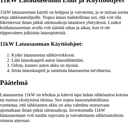
11kW Latausaseman Edut ja Käyttöohjeet
11kW latausaseman käyttö on helppoa ja vaivatonta, ja se tarjoaa useita
etuja sähköautoilijoille. Nopea lataus mahdollistaa sen, että voit olla
liikenteessä ilman pitkiä odotusaikoja latauksen yhteydessä. Lisäksi
kotilatausaseman avulla voit säästää rahaa ja aikaa, kun et ole
riippuvainen julkisista latauspisteistä.
11kW Latausaseman Käyttöohjeet:
Kytke latausasema sähköverkkoon.
Liitä latauskaapeli auton latausliitäntään.
Odota, kunnes auton akku on täynnä.
Irrota latauskaapeli ja sammuta latausasema tarvittaessa.
Päätelmä
Latausasema 11kW on tehokas ja kätevä tapa ladata sähköautoa kotona
tai muissa yksityisissä tiloissa. Sen nopea latausmahdollisuus
varmistaa, että sähköauton akku on aina valmiina seuraavaan
ajomatkaan ilman pitkiä odotusaikoja. Investoimalla 11kW
latausasemaan voit nauttia sujuvasta ja vaivattomasta sähköautoilusta
omassa arjessasi.