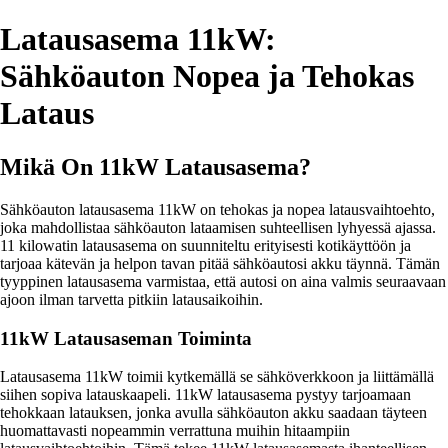
Latausasema 11kW:
Sähköauton Nopea ja Tehokas
Lataus
Mikä On 11kW Latausasema?
Sähköauton latausasema 11kW on tehokas ja nopea latausvaihtoehto,
joka mahdollistaa sähköauton lataamisen suhteellisen lyhyessä ajassa.
11 kilowatin latausasema on suunniteltu erityisesti kotikäyttöön ja
tarjoaa kätevän ja helpon tavan pitää sähköautosi akku täynnä. Tämän
tyyppinen latausasema varmistaa, että autosi on aina valmis seuraavaan
ajoon ilman tarvetta pitkiin latausaikoihin.
11kW Latausaseman Toiminta
Latausasema 11kW toimii kytkemällä se sähköverkkoon ja liittämällä
siihen sopiva latauskaapeli. 11kW latausasema pystyy tarjoamaan
tehokkaan latauksen, jonka avulla sähköauton akku saadaan täyteen
huomattavasti nopeammin verrattuna muihin hitaampiin