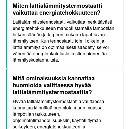
Miten lattialämmitystermostaatti
vaikuttaa energiatehokkuuteen?
Lattialämmitystermostaatti vaikuttaa merkittävästi
energiatehokkuuteen mahdollistamalla lämpötilan
tarkan säädön ja tarpeen mukaan tapahtuvan
lämmityksen. Kun termostaatti toimii oikein ja
lattialämmitys on optimaalisesti säädetty, se voi
vähentää energiankulutusta ja siten pienentää
lämmityskustannuksia.
Mitä ominaisuuksia kannattaa
huomioida valittaessa hyvää
lattialämmitystermostaattia?
Hyvää lattialämmitystermostaattia valittaessa
kannattaa kiinnittää huomiota muun muassa
lämpötilan tarkkuuteen,
ohjelmointimahdollisuuksiin, käyttöliittymän
selkeyteen, energiatehokkuuteen ja