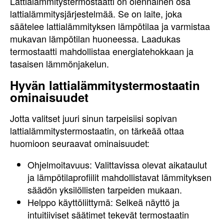
Lattialämmitystermostaatti on olennainen osa
lattialämmitysjärjestelmää. Se on laite, joka
säätelee lattialämmityksen lämpötilaa ja varmistaa
mukavan lämpötilan huoneessa. Laadukas
termostaatti mahdollistaa energiatehokkaan ja
tasaisen lämmönjakelun.
Hyvän lattialämmitystermostaatin
ominaisuudet
Jotta valitset juuri sinun tarpeisiisi sopivan
lattialämmitystermostaatin, on tärkeää ottaa
huomioon seuraavat ominaisuudet:
Ohjelmoitavuus: Valittavissa olevat aikataulut
ja lämpötilaprofiilit mahdollistavat lämmityksen
säädön yksilöllisten tarpeiden mukaan.
Helppo käyttöliittymä: Selkeä näyttö ja
intuitiiviset säätimet tekevät termostaatin