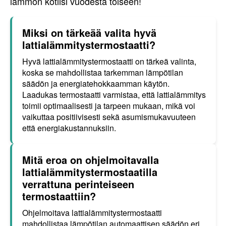
lämmön kotiisi vuodesta toiseen!
Miksi on tärkeää valita hyvä
lattialämmitystermostaatti?
Hyvä lattialämmitystermostaatti on tärkeä valinta,
koska se mahdollistaa tarkemman lämpötilan
säädön ja energiatehokkaamman käytön.
Laadukas termostaatti varmistaa, että lattialämmitys
toimii optimaalisesti ja tarpeen mukaan, mikä voi
vaikuttaa positiivisesti sekä asumismukavuuteen
että energiakustannuksiin.
Mitä eroa on ohjelmoitavalla
lattialämmitystermostaatilla
verrattuna perinteiseen
termostaattiin?
Ohjelmoitava lattialämmitystermostaatti
mahdollistaa lämpötilan automaattisen säädön eri