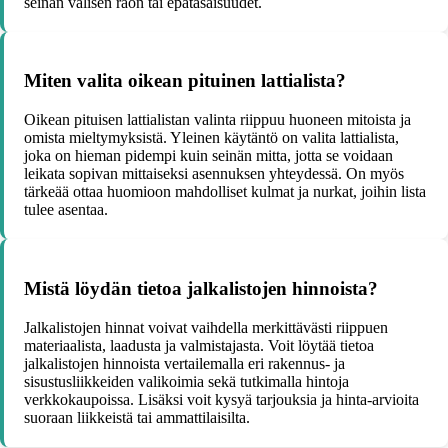
seinän välisen raon tai epätasaisuudet.
Miten valita oikean pituinen lattialista?
Oikean pituisen lattialistan valinta riippuu huoneen mitoista ja
omista mieltymyksistä. Yleinen käytäntö on valita lattialista,
joka on hieman pidempi kuin seinän mitta, jotta se voidaan
leikata sopivan mittaiseksi asennuksen yhteydessä. On myös
tärkeää ottaa huomioon mahdolliset kulmat ja nurkat, joihin lista
tulee asentaa.
Mistä löydän tietoa jalkalistojen hinnoista?
Jalkalistojen hinnat voivat vaihdella merkittävästi riippuen
materiaalista, laadusta ja valmistajasta. Voit löytää tietoa
jalkalistojen hinnoista vertailemalla eri rakennus- ja
sisustusliikkeiden valikoimia sekä tutkimalla hintoja
verkkokaupoissa. Lisäksi voit kysyä tarjouksia ja hinta-arvioita
suoraan liikkeistä tai ammattilaisilta.