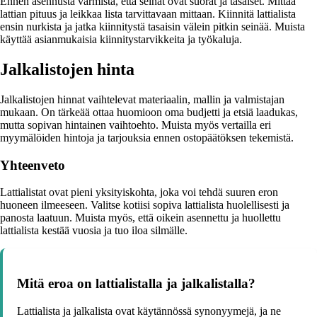
Ennen asennusta varmista, että seinät ovat suorat ja tasaiset. Mittaa
lattian pituus ja leikkaa lista tarvittavaan mittaan. Kiinnitä lattialista
ensin nurkista ja jatka kiinnitystä tasaisin välein pitkin seinää. Muista
käyttää asianmukaisia kiinnitystarvikkeita ja työkaluja.
Jalkalistojen hinta
Jalkalistojen hinnat vaihtelevat materiaalin, mallin ja valmistajan
mukaan. On tärkeää ottaa huomioon oma budjetti ja etsiä laadukas,
mutta sopivan hintainen vaihtoehto. Muista myös vertailla eri
myymälöiden hintoja ja tarjouksia ennen ostopäätöksen tekemistä.
Yhteenveto
Lattialistat ovat pieni yksityiskohta, joka voi tehdä suuren eron
huoneen ilmeeseen. Valitse kotiisi sopiva lattialista huolellisesti ja
panosta laatuun. Muista myös, että oikein asennettu ja huollettu
lattialista kestää vuosia ja tuo iloa silmälle.
Mitä eroa on lattialistalla ja jalkalistalla?
Lattialista ja jalkalista ovat käytännössä synonyymejä, ja ne