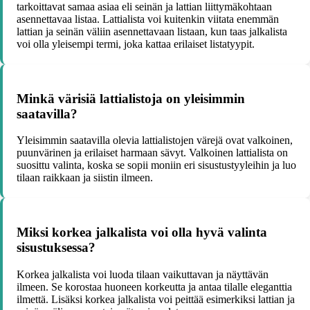
tarkoittavat samaa asiaa eli seinän ja lattian liittymäkohtaan
asennettavaa listaa. Lattialista voi kuitenkin viitata enemmän
lattian ja seinän väliin asennettavaan listaan, kun taas jalkalista
voi olla yleisempi termi, joka kattaa erilaiset listatyypit.
Minkä värisiä lattialistoja on yleisimmin
saatavilla?
Yleisimmin saatavilla olevia lattialistojen värejä ovat valkoinen,
puunvärinen ja erilaiset harmaan sävyt. Valkoinen lattialista on
suosittu valinta, koska se sopii moniin eri sisustustyyleihin ja luo
tilaan raikkaan ja siistin ilmeen.
Miksi korkea jalkalista voi olla hyvä valinta
sisustuksessa?
Korkea jalkalista voi luoda tilaan vaikuttavan ja näyttävän
ilmeen. Se korostaa huoneen korkeutta ja antaa tilalle eleganttia
ilmettä. Lisäksi korkea jalkalista voi peittää esimerkiksi lattian ja