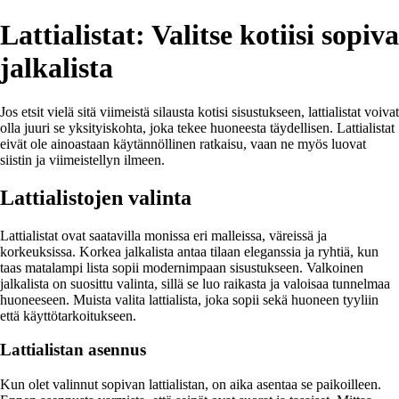
Lattialistat: Valitse kotiisi sopiva
jalkalista
Jos etsit vielä sitä viimeistä silausta kotisi sisustukseen, lattialistat voivat
olla juuri se yksityiskohta, joka tekee huoneesta täydellisen. Lattialistat
eivät ole ainoastaan käytännöllinen ratkaisu, vaan ne myös luovat
siistin ja viimeistellyn ilmeen.
Lattialistojen valinta
Lattialistat ovat saatavilla monissa eri malleissa, väreissä ja
korkeuksissa. Korkea jalkalista antaa tilaan eleganssia ja ryhtiä, kun
taas matalampi lista sopii modernimpaan sisustukseen. Valkoinen
jalkalista on suosittu valinta, sillä se luo raikasta ja valoisaa tunnelmaa
huoneeseen. Muista valita lattialista, joka sopii sekä huoneen tyyliin
että käyttötarkoitukseen.
Lattialistan asennus
Kun olet valinnut sopivan lattialistan, on aika asentaa se paikoilleen.