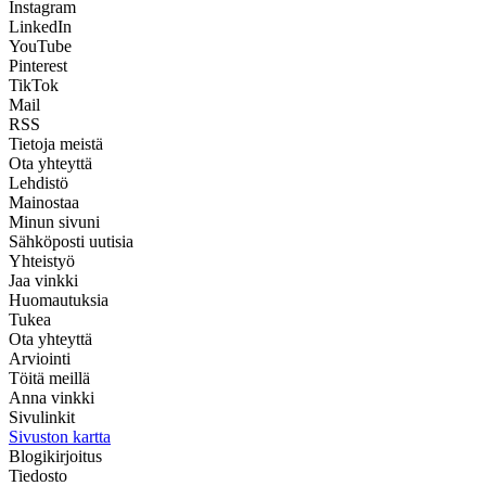
Instagram
LinkedIn
YouTube
Pinterest
TikTok
Mail
RSS
Tietoja meistä
Ota yhteyttä
Lehdistö
Mainostaa
Minun sivuni
Sähköposti uutisia
Yhteistyö
Jaa vinkki
Huomautuksia
Tukea
Ota yhteyttä
Arviointi
Töitä meillä
Anna vinkki
Sivulinkit
Sivuston kartta
Blogikirjoitus
Tiedosto