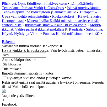
Pihakivet: Opas Edulliseen Pihakiveykseen
•
Lämpökäsitelty
Terassilauta: Parhaat Vinkit ja Osto-Opas
•
Iskevä ruuvinväännin:
Tehokas apuväline kotikäyttöön ja ammattilaisille
•
Tiilitapetti –
Upea vaihtoehto seinäpintoihin
•
Roskakatokset – Kätevä ratkaisu
jäteongelmaan
•
Mineraalivilla: Kaikki mitä sinun tarvitsee tietää
eristevilloista
•
Ikkunavalaisimet – Kauniisti valoa kotiin
•
Mökki-
ikkunat: Valitse parhaat ikkunat mökillesi K-Raudasta
•
Sähköviila:
Käyttö, Hyödyt ja Vinkit
•
Puuaita: Kaikki mitä sinun tulee tietää
•
Rakenna
Vastaanota uutisia suoraan sähköpostiisi
Hyviä vinkkejä. Ei roskapostia. Vain hyödyllistä tietoa - ilmaiseksi.
Anna sähköpostiosoite
Tule mukaan
Ilmoittautuminen suoritettu - kiitos
Hyväksyn sivuston ehdot ja tietojen käytön.
Rekisteröitymällä saat meiltä uutisia ja hyväksyt ohjeemme. Peruuta
tilaus? Voit tehdä sen helposti.
Jaa ja ole ystävällinen
X
Facebook