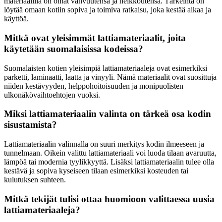
materiaalilla on omat vahvuutensa ja heikkoutensa. Tärkeintä on
löytää omaan kotiin sopiva ja toimiva ratkaisu, joka kestää aikaa ja
käyttöä.
Mitkä ovat yleisimmät lattiamateriaalit, joita
käytetään suomalaisissa kodeissa?
Suomalaisten kotien yleisimpiä lattiamateriaaleja ovat esimerkiksi
parketti, laminaatti, laatta ja vinyyli. Nämä materiaalit ovat suosittuja
niiden kestävyyden, helppohoitoisuuden ja monipuolisten
ulkonäkövaihtoehtojen vuoksi.
Miksi lattiamateriaalin valinta on tärkeä osa kodin
sisustamista?
Lattiamateriaalin valinnalla on suuri merkitys kodin ilmeeseen ja
tunnelmaan. Oikein valittu lattiamateriaali voi luoda tilaan avaruutta,
lämpöä tai modernia tyylikkyyttä. Lisäksi lattiamateriaalin tulee olla
kestävä ja sopiva kyseiseen tilaan esimerkiksi kosteuden tai
kulutuksen suhteen.
Mitkä tekijät tulisi ottaa huomioon valittaessa uusia
lattiamateriaaleja?