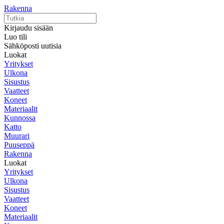
Rakenna
Kirjaudu sisään
Luo tili
Sähköposti uutisia
Luokat
Yritykset
Ulkona
Sisustus
Vaatteet
Koneet
Materiaalit
Kunnossa
Katto
Muurari
Puuseppä
Rakenna
Luokat
Yritykset
Ulkona
Sisustus
Vaatteet
Koneet
Materiaalit