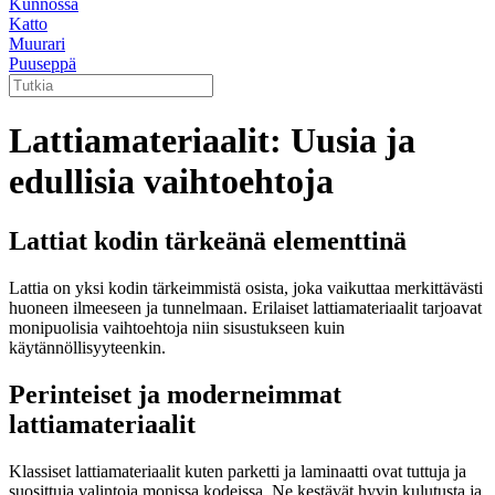
Kunnossa
Katto
Muurari
Puuseppä
Lattiamateriaalit: Uusia ja
edullisia vaihtoehtoja
Lattiat kodin tärkeänä elementtinä
Lattia on yksi kodin tärkeimmistä osista, joka vaikuttaa merkittävästi
huoneen ilmeeseen ja tunnelmaan. Erilaiset lattiamateriaalit tarjoavat
monipuolisia vaihtoehtoja niin sisustukseen kuin
käytännöllisyyteenkin.
Perinteiset ja moderneimmat
lattiamateriaalit
Klassiset lattiamateriaalit kuten parketti ja laminaatti ovat tuttuja ja
suosittuja valintoja monissa kodeissa. Ne kestävät hyvin kulutusta ja