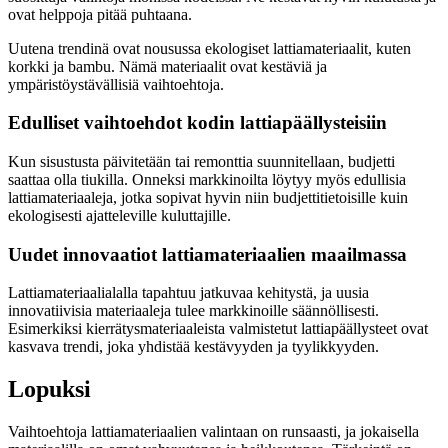
ovat helppoja pitää puhtaana.
Uutena trendinä ovat nousussa ekologiset lattiamateriaalit, kuten
korkki ja bambu. Nämä materiaalit ovat kestäviä ja
ympäristöystävällisiä vaihtoehtoja.
Edulliset vaihtoehdot kodin lattiapäällysteisiin
Kun sisustusta päivitetään tai remonttia suunnitellaan, budjetti
saattaa olla tiukilla. Onneksi markkinoilta löytyy myös edullisia
lattiamateriaaleja, jotka sopivat hyvin niin budjettitietoisille kuin
ekologisesti ajatteleville kuluttajille.
Uudet innovaatiot lattiamateriaalien maailmassa
Lattiamateriaalialalla tapahtuu jatkuvaa kehitystä, ja uusia
innovatiivisia materiaaleja tulee markkinoille säännöllisesti.
Esimerkiksi kierrätysmateriaaleista valmistetut lattiapäällysteet ovat
kasvava trendi, joka yhdistää kestävyyden ja tyylikkyyden.
Lopuksi
Vaihtoehtoja lattiamateriaalien valintaan on runsaasti, ja jokaisella