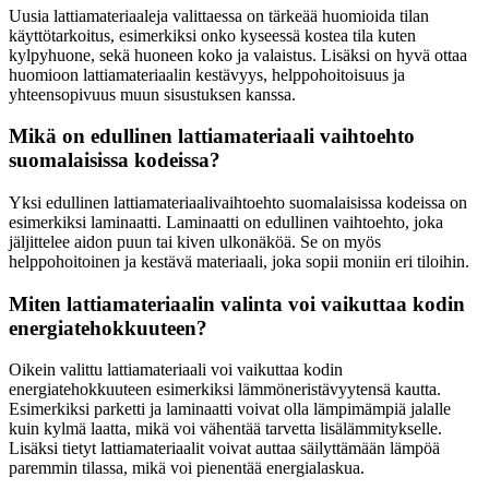
Uusia lattiamateriaaleja valittaessa on tärkeää huomioida tilan
käyttötarkoitus, esimerkiksi onko kyseessä kostea tila kuten
kylpyhuone, sekä huoneen koko ja valaistus. Lisäksi on hyvä ottaa
huomioon lattiamateriaalin kestävyys, helppohoitoisuus ja
yhteensopivuus muun sisustuksen kanssa.
Mikä on edullinen lattiamateriaali vaihtoehto
suomalaisissa kodeissa?
Yksi edullinen lattiamateriaalivaihtoehto suomalaisissa kodeissa on
esimerkiksi laminaatti. Laminaatti on edullinen vaihtoehto, joka
jäljittelee aidon puun tai kiven ulkonäköä. Se on myös
helppohoitoinen ja kestävä materiaali, joka sopii moniin eri tiloihin.
Miten lattiamateriaalin valinta voi vaikuttaa kodin
energiatehokkuuteen?
Oikein valittu lattiamateriaali voi vaikuttaa kodin
energiatehokkuuteen esimerkiksi lämmöneristävyytensä kautta.
Esimerkiksi parketti ja laminaatti voivat olla lämpimämpiä jalalle
kuin kylmä laatta, mikä voi vähentää tarvetta lisälämmitykselle.
Lisäksi tietyt lattiamateriaalit voivat auttaa säilyttämään lämpöä
paremmin tilassa, mikä voi pienentää energialaskua.