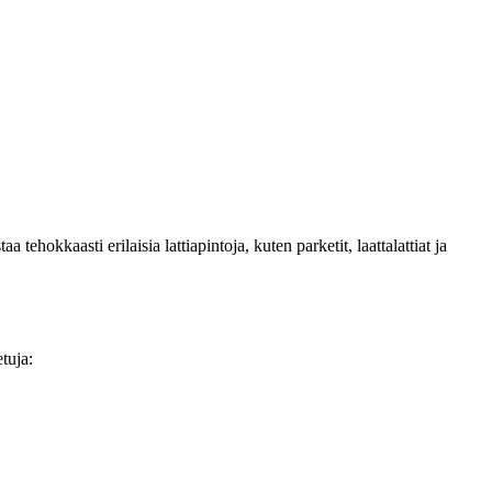
ehokkaasti erilaisia lattiapintoja, kuten parketit, laattalattiat ja
tuja: