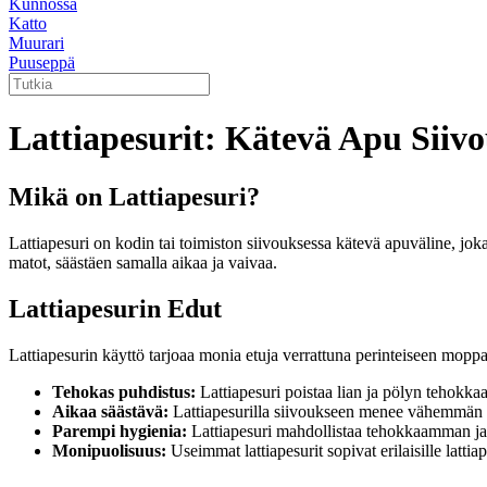
Kunnossa
Katto
Muurari
Puuseppä
Lattiapesurit: Kätevä Apu Siiv
Mikä on Lattiapesuri?
Lattiapesuri on kodin tai toimiston siivouksessa kätevä apuväline, joka y
matot, säästäen samalla aikaa ja vaivaa.
Lattiapesurin Edut
Lattiapesurin käyttö tarjoaa monia etuja verrattuna perinteiseen moppau
Tehokas puhdistus:
Lattiapesuri poistaa lian ja pölyn tehokkaas
Aikaa säästävä:
Lattiapesurilla siivoukseen menee vähemmän a
Parempi hygienia:
Lattiapesuri mahdollistaa tehokkaamman ja
Monipuolisuus:
Useimmat lattiapesurit sopivat erilaisille latti