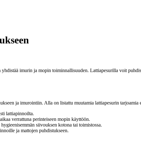
oukseen
hdistää imurin ja mopin toiminnallisuuden. Lattiapesurilla voit puhdistaa t
kseen ja imurointiin. Alla on listattu muutamia lattiapesurin tarjoamia e
ti lattiapinnoilta.
ikaa verrattuna perinteiseen mopin käyttöön.
 hygieenisemmän siivouksen kotona tai toimistossa.
apinnoille ja mattojen puhdistukseen.