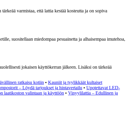
in tärkeää varmistaa, että lattia kestää kosteutta ja on sopiva
arketille, suositellaan miedompaa pesuainetta ja alhaisempaa imutehoa,
huolellisesti jokaisen käyttökerran jälkeen. Lisäksi on tärkeää
ävällinen ratkaisu kotiin
•
Kauniit ja tyylikkäät kultaiset
mpostorit – Löydä tarjoukset ja hintavertailu
•
Upotettavat LED-
ön laatikoston valintaan ja käyttöön
•
Vinyylilattia – Edullinen ja