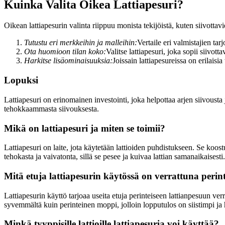
Kuinka Valita Oikea Lattiapesuri?
Oikean lattiapesurin valinta riippuu monista tekijöistä, kuten siivottavi
Tutustu eri merkkeihin ja malleihin:
Vertaile eri valmistajien ta
Ota huomioon tilan koko:
Valitse lattiapesuri, joka sopii siivotta
Harkitse lisäominaisuuksia:
Joissain lattiapesureissa on erilaisi
Lopuksi
Lattiapesuri on erinomainen investointi, joka helpottaa arjen siivousta j
tehokkaammasta siivouksesta.
Mikä on lattiapesuri ja miten se toimii?
Lattiapesuri on laite, jota käytetään lattioiden puhdistukseen. Se koost
tehokasta ja vaivatonta, sillä se pesee ja kuivaa lattian samanaikaisesti.
Mitä etuja lattiapesurin käytössä on verrattuna perin
Lattiapesurin käyttö tarjoaa useita etuja perinteiseen lattianpesuun ve
syvemmältä kuin perinteinen moppi, jolloin lopputulos on siistimpi ja
Minkä tyyppisille lattioille lattiapesuria voi käyttää?