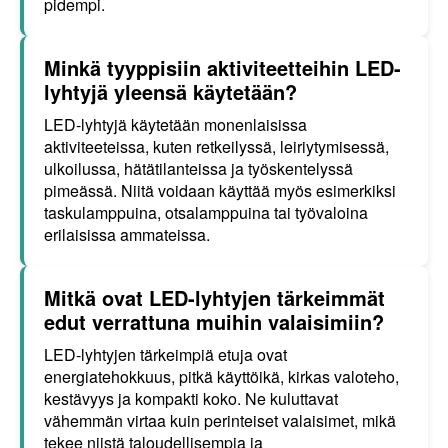
pidempi.
Minkä tyyppisiin aktiviteetteihin LED-
lyhtyjä yleensä käytetään?
LED-lyhtyjä käytetään monenlaisissa
aktiviteeteissa, kuten retkeilyssä, leiriytymisessä,
ulkoilussa, hätätilanteissa ja työskentelyssä
pimeässä. Niitä voidaan käyttää myös esimerkiksi
taskulamppuina, otsalamppuina tai työvaloina
erilaisissa ammateissa.
Mitkä ovat LED-lyhtyjen tärkeimmät
edut verrattuna muihin valaisimiin?
LED-lyhtyjen tärkeimpiä etuja ovat
energiatehokkuus, pitkä käyttöikä, kirkas valoteho,
kestävyys ja kompakti koko. Ne kuluttavat
vähemmän virtaa kuin perinteiset valaisimet, mikä
tekee niistä taloudellisempia ja