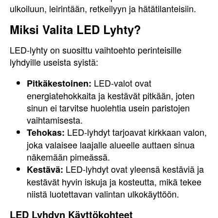
ulkoiluun, leirintään, retkeilyyn ja hätätilanteisiin.
Miksi Valita LED Lyhty?
LED-lyhty on suosittu vaihtoehto perinteisille
lyhdyille useista syistä:
LED-valot ovat
Pitkäkestoinen:
energiatehokkaita ja kestävät pitkään, joten
sinun ei tarvitse huolehtia usein paristojen
vaihtamisesta.
LED-lyhdyt tarjoavat kirkkaan valon,
Tehokas:
joka valaisee laajalle alueelle auttaen sinua
näkemään pimeässä.
LED-lyhdyt ovat yleensä kestäviä ja
Kestävä:
kestävät hyvin iskuja ja kosteutta, mikä tekee
niistä luotettavan valintan ulkokäyttöön.
LED Lyhdyn Käyttökohteet