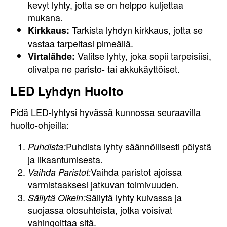
kevyt lyhty, jotta se on helppo kuljettaa
mukana.
Tarkista lyhdyn kirkkaus, jotta se
Kirkkaus:
vastaa tarpeitasi pimeällä.
Valitse lyhty, joka sopii tarpeisiisi,
Virtalähde:
olivatpa ne paristo- tai akkukäyttöiset.
LED Lyhdyn Huolto
Pidä LED-lyhtysi hyvässä kunnossa seuraavilla
huolto-ohjeilla:
Puhdista lyhty säännöllisesti pölystä
Puhdista:
ja likaantumisesta.
Vaihda paristot ajoissa
Vaihda Paristot:
varmistaaksesi jatkuvan toimivuuden.
Säilytä lyhty kuivassa ja
Säilytä Oikein:
suojassa olosuhteista, jotka voisivat
vahingoittaa sitä.