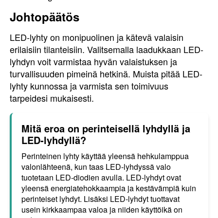
Johtopäätös
LED-lyhty on monipuolinen ja kätevä valaisin
erilaisiin tilanteisiin. Valitsemalla laadukkaan LED-
lyhdyn voit varmistaa hyvän valaistuksen ja
turvallisuuden pimeinä hetkinä. Muista pitää LED-
lyhty kunnossa ja varmista sen toimivuus
tarpeidesi mukaisesti.
Mitä eroa on perinteisellä lyhdyllä ja
LED-lyhdyllä?
Perinteinen lyhty käyttää yleensä hehkulamppua
valonlähteenä, kun taas LED-lyhdyssä valo
tuotetaan LED-diodien avulla. LED-lyhdyt ovat
yleensä energiatehokkaampia ja kestävämpiä kuin
perinteiset lyhdyt. Lisäksi LED-lyhdyt tuottavat
usein kirkkaampaa valoa ja niiden käyttöikä on