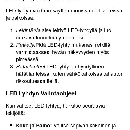
LED-lyhtyä voidaan käyttää monissa eri tilanteissa
ja paikoissa:
Valaise leiriyö LED-lyhdyllä ja luo
Leirintä:
mukava tunnelma ympärillesi.
Pidä LED-lyhty mukanasi retkillä
Retkeily:
varmistaaksesi hyvän näkyvyyden myös
pimeässä.
LED-lyhty on hyödyllinen
Hätätilanteet:
hätätilanteissa, kuten sähkökatkoissa tai auton
rikkoutuessa tiellä.
LED Lyhdyn Valintaohjeet
Kun valitset LED-lyhtyä, harkitse seuraavia
tekijöitä:
Valitse sopivan kokoinen ja
Koko ja Paino: