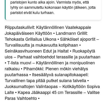
paristojen kunto aika ajoin. Varmista myös, että
lyhty on sammutettu kokonaan käytön jälkeen, jotta
paristot eivät kulu turhaan.
Riipputaskuliivit: Käytännöllinen Vaatekappale
Jokapäiväiseen Käyttöön
•
Landmann Grillit:
Tehokasta Grillailua Ulkona
•
Sähköiset ajoportit –
Turvallisuutta ja mukavuutta kotipihaan
•
Seinäkasvihuoneen Edut ja Haitat
•
Ruokapöytä
ulos – Parhaat vaihtoehdot terassille ja puutarhaan
•
T-lista muovi – Käytännöllinen ja monipuolinen
ratkaisu
•
Pihamökki: Pienen mökin viehätys
puutarhassa
•
Itsesäätyvä sulanapitokaapeli:
Turvallinen tapa pitää putket sulana talvella
•
Juoksumattojen Valintaopas – Kotikäyttöön Sopiva
Laite
•
Kapea Jääkaappi 45 cm Terassille – Valitse
Paras Vaihtoehto
•