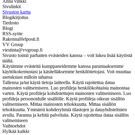
Anna vinkki
Sivulinkit
Sivuston kartta
Blogikirjoitus
Tiedosto
Blogi
RSS-syöte
RakennaHelposti.fi
VV Group
viestinta@vvgroup.fi
Sivusto toimii parhaiten evästeiden kanssa – voit lukea lisää käytöstä
täältä.
Käytämme evästeitä kumppaneidemme kanssa parantaaksemme
käyttökokemustasi ja käsitelläksemme henkilötietojasi. Voit muuttaa
asetuksiasi milloin tahansa
Tallenna ja/tai käytä tietoja laitteella. Käytä rajoitettua dataa
mainosten valitsemiseen. Luo profiileja henkilökohtaista mainontaa
varten. Käytä profiileja kohdistettujen mainosten valitsemiseen. Luo
profiileja personoidulle sisällölle. Käytä profiileja oikean sisällön
valitsemiseen. Mittaa mainosten tehokkuutta. Mittaa sisällön
tehokkuutta. Ymmärrä kohderyhmiä tilastojen ja datayhdistelmien
avulla. Paranna ja kehitä palveluita. Käytä rajoitettua dataa sisällön
valitsemiseen
Vaihtoehdot
Hylkää kaikki