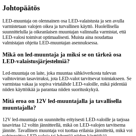
Johtopäätös
LED-muuntaja on olennainen osa LED-valaistusta ja sen avulla
varmistetaan valojen oikea ja turvallinen käyttö. Huolellisella
suunnittelulla ja oikeanlaisen muuntajan valinnalla varmistat, että
LED-valosi toimivat optimaalisesti. Muista aina noudattaa
valmistajan ohjeita LED-muuntajan asennuksessa.
Mikä on led-muuntaja ja miksi se on tärkeä osa
LED-valaistusjärjestelmiä?
Led-muuntaja on laite, joka muuntaa sähköverkosta tulevan
vaihtovirran tasavirraksi, jota LED-valot tarvitsevat toimiakseen. Se
varmistaa vakaa ja sopiva virtalähde LED-valoille, mikä pidentää
niiden käyttöikää ja parantaa niiden suorituskykyä.
Mitä eroa on 12V led-muuntajalla ja tavallisella
muuntajalla?
12V led-muuntaja on suunniteltu erityisesti LED-valoille ja tarjoaa
tasavirtaa 12 voltin jännitteellä, mikä on LED-valojen tarvitsema
jännite. Tavallinen muuntaja voi tuottaa erilaisia jännitteitä, mikä voi
vahingoittaa LED-valoja tai lyhentää niiden käyttöikää.