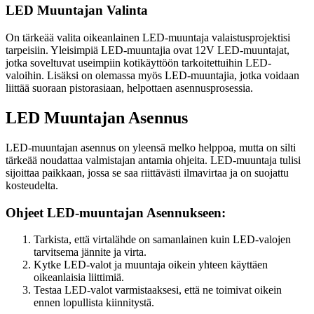
LED Muuntajan Valinta
On tärkeää valita oikeanlainen LED-muuntaja valaistusprojektisi
tarpeisiin. Yleisimpiä LED-muuntajia ovat 12V LED-muuntajat,
jotka soveltuvat useimpiin kotikäyttöön tarkoitettuihin LED-
valoihin. Lisäksi on olemassa myös LED-muuntajia, jotka voidaan
liittää suoraan pistorasiaan, helpottaen asennusprosessia.
LED Muuntajan Asennus
LED-muuntajan asennus on yleensä melko helppoa, mutta on silti
tärkeää noudattaa valmistajan antamia ohjeita. LED-muuntaja tulisi
sijoittaa paikkaan, jossa se saa riittävästi ilmavirtaa ja on suojattu
kosteudelta.
Ohjeet LED-muuntajan Asennukseen:
Tarkista, että virtalähde on samanlainen kuin LED-valojen
tarvitsema jännite ja virta.
Kytke LED-valot ja muuntaja oikein yhteen käyttäen
oikeanlaisia liittimiä.
Testaa LED-valot varmistaaksesi, että ne toimivat oikein
ennen lopullista kiinnitystä.