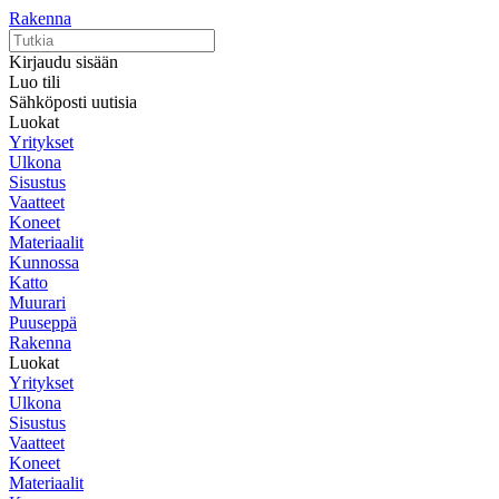
Rakenna
Kirjaudu sisään
Luo tili
Sähköposti uutisia
Luokat
Yritykset
Ulkona
Sisustus
Vaatteet
Koneet
Materiaalit
Kunnossa
Katto
Muurari
Puuseppä
Rakenna
Luokat
Yritykset
Ulkona
Sisustus
Vaatteet
Koneet
Materiaalit