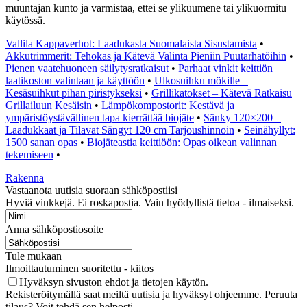
muuntajan kunto ja varmistaa, ettei se ylikuumene tai ylikuormitu
käytössä.
Vallila Kappaverhot: Laadukasta Suomalaista Sisustamista
•
Akkutrimmerit: Tehokas ja Kätevä Valinta Pieniin Puutarhatöihin
•
Pienen vaatehuoneen säilytysratkaisut
•
Parhaat vinkit keittiön
laatikoston valintaan ja käyttöön
•
Ulkosuihku mökille –
Kesäsuihkut pihan piristykseksi
•
Grillikatokset – Kätevä Ratkaisu
Grillailuun Kesäisin
•
Lämpökompostorit: Kestävä ja
ympäristöystävällinen tapa kierrättää biojäte
•
Sänky 120×200 –
Laadukkaat ja Tilavat Sängyt 120 cm Tarjoushinnoin
•
Seinähyllyt:
1500 sanan opas
•
Biojäteastia keittiöön: Opas oikean valinnan
tekemiseen
•
Rakenna
Vastaanota uutisia suoraan sähköpostiisi
Hyviä vinkkejä. Ei roskapostia. Vain hyödyllistä tietoa - ilmaiseksi.
Anna sähköpostiosoite
Tule mukaan
Ilmoittautuminen suoritettu - kiitos
Hyväksyn sivuston ehdot ja tietojen käytön.
Rekisteröitymällä saat meiltä uutisia ja hyväksyt ohjeemme. Peruuta
tilaus? Voit tehdä sen helposti.