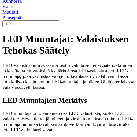
Kunnossa
Katto
Muurari
Puuseppä
LED Muuntajat: Valaistuksen
Tehokas Säätely
LED-valaistus on nykyään suosittu valinta sen energiatehokkuuden
ja kestävyyden vuoksi. Yksi tärkeä osa LED-valaistusta on LED-
muuntaja, joka varmistaa valojen oikeanlaisen virtalähteen. Tässä
artikkelissa käsittelemme LED-muuntajia ja niiden käyttöä erilaisissa
valaistussovelluksissa.
LED Muuntajien Merkitys
LED-muuntaja on olennainen osa LED-valaistusta, koska LED-
valot tarvitsevat tietyn jännitteen ja virran toimiakseen oikein. LED-
muuntaja muuntaa tavallisen sähköverkon vaihtovirran tasavirraksi,
jota LED-valot tarvitsevat.