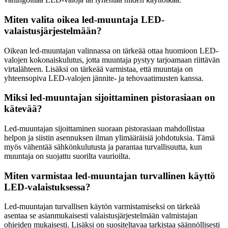
Miten valita oikea led-muuntaja LED-
valaistusjärjestelmään?
Oikean led-muuntajan valinnassa on tärkeää ottaa huomioon LED-
valojen kokonaiskulutus, jotta muuntaja pystyy tarjoamaan riittävän
virtalähteen. Lisäksi on tärkeää varmistaa, että muuntaja on
yhteensopiva LED-valojen jännite- ja tehovaatimusten kanssa.
Miksi led-muuntajan sijoittaminen pistorasiaan on
kätevää?
Led-muuntajan sijoittaminen suoraan pistorasiaan mahdollistaa
helpon ja siistin asennuksen ilman ylimääräisiä johdotuksia. Tämä
myös vähentää sähkönkulutusta ja parantaa turvallisuutta, kun
muuntaja on suojattu suorilta vaurioilta.
Miten varmistaa led-muuntajan turvallinen käyttö
LED-valaistuksessa?
Led-muuntajan turvallisen käytön varmistamiseksi on tärkeää
asentaa se asianmukaisesti valaistusjärjestelmään valmistajan
ohjeiden mukaisesti. Lisäksi on suositeltavaa tarkistaa säännöllisesti