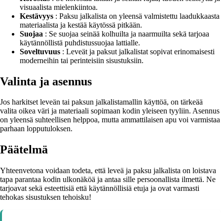
visuaalista mielenkiintoa.
Kestävyys
: Paksu jalkalista on yleensä valmistettu laadukkaasta
materiaalista ja kestää käytössä pitkään.
Suojaa
: Se suojaa seinää kolhuilta ja naarmuilta sekä tarjoaa
käytännöllistä puhdistussuojaa lattialle.
Soveltuvuus
: Leveät ja paksut jalkalistat sopivat erinomaisesti
moderneihin tai perinteisiin sisustuksiin.
Valinta ja asennus
Jos harkitset leveän tai paksun jalkalistamallin käyttöä, on tärkeää
valita oikea väri ja materiaali sopimaan kodin yleiseen tyyliin. Asennus
on yleensä suhteellisen helppoa, mutta ammattilaisen apu voi varmistaa
parhaan lopputuloksen.
Päätelmä
Yhteenvetona voidaan todeta, että leveä ja paksu jalkalista on loistava
tapa parantaa kodin ulkonäköä ja antaa sille persoonallista ilmettä. Ne
tarjoavat sekä esteettisiä että käytännöllisiä etuja ja ovat varmasti
tehokas sisustuksen tehoisku!