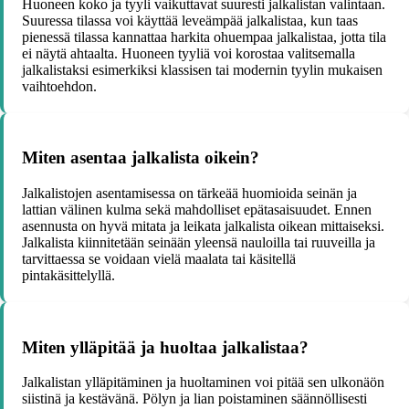
Huoneen koko ja tyyli vaikuttavat suuresti jalkalistan valintaan.
Suuressa tilassa voi käyttää leveämpää jalkalistaa, kun taas
pienessä tilassa kannattaa harkita ohuempaa jalkalistaa, jotta tila
ei näytä ahtaalta. Huoneen tyyliä voi korostaa valitsemalla
jalkalistaksi esimerkiksi klassisen tai modernin tyylin mukaisen
vaihtoehdon.
Miten asentaa jalkalista oikein?
Jalkalistojen asentamisessa on tärkeää huomioida seinän ja
lattian välinen kulma sekä mahdolliset epätasaisuudet. Ennen
asennusta on hyvä mitata ja leikata jalkalista oikean mittaiseksi.
Jalkalista kiinnitetään seinään yleensä nauloilla tai ruuveilla ja
tarvittaessa se voidaan vielä maalata tai käsitellä
pintakäsittelyllä.
Miten ylläpitää ja huoltaa jalkalistaa?
Jalkalistan ylläpitäminen ja huoltaminen voi pitää sen ulkonäön
siistinä ja kestävänä. Pölyn ja lian poistaminen säännöllisesti