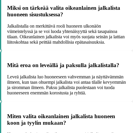
Miksi on tärkeää valita oikeanlainen jalkalista
huoneen sisustuksessa?
Jalkalistalla on merkittävä rooli huoneen ulkonäön
viimeistelyssä ja se voi luoda yhtenäisyyttä sekä tasapainoa
tilaan. Oikeanlainen jalkalista voi myös suojata seinän ja lattian
liitoskohtaa sekä peittää mahdollisia epätasaisuuksia.
Mitä eroa on leveällä ja paksulla jalkalistalla?
Leveä jalkalista luo huoneeseen vahvemman ja näyttävämmän
ilmeen, kun taas ohuempi jalkalista voi antaa tilalle kevyemmän
ja siromman ilmeen. Paksu jalkalista puolestaan voi tuoda
huoneeseen enemmän korostusta ja ryhtiä.
Miten valita oikeanlainen jalkalista huoneen
koon ja tyylin mukaan?