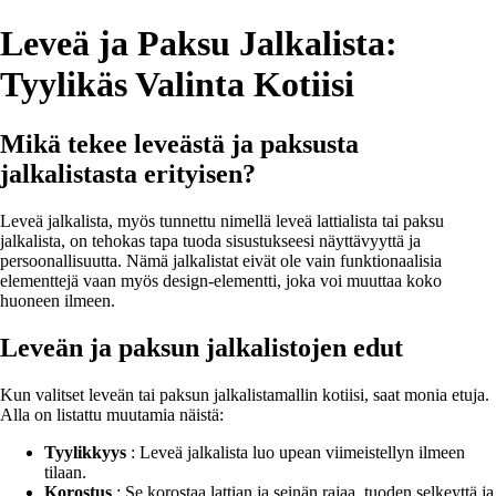
Leveä ja Paksu Jalkalista:
Tyylikäs Valinta Kotiisi
Mikä tekee leveästä ja paksusta
jalkalistasta erityisen?
Leveä jalkalista, myös tunnettu nimellä leveä lattialista tai paksu
jalkalista, on tehokas tapa tuoda sisustukseesi näyttävyyttä ja
persoonallisuutta. Nämä jalkalistat eivät ole vain funktionaalisia
elementtejä vaan myös design-elementti, joka voi muuttaa koko
huoneen ilmeen.
Leveän ja paksun jalkalistojen edut
Kun valitset leveän tai paksun jalkalistamallin kotiisi, saat monia etuja.
Alla on listattu muutamia näistä:
Tyylikkyys
: Leveä jalkalista luo upean viimeistellyn ilmeen
tilaan.
Korostus
: Se korostaa lattian ja seinän rajaa, tuoden selkeyttä ja