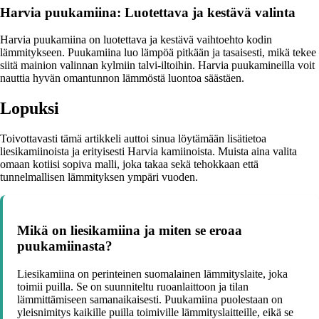
Harvia puukamiina: Luotettava ja kestävä valinta
Harvia puukamiina on luotettava ja kestävä vaihtoehto kodin
lämmitykseen. Puukamiina luo lämpöä pitkään ja tasaisesti, mikä tekee
siitä mainion valinnan kylmiin talvi-iltoihin. Harvia puukamineilla voit
nauttia hyvän omantunnon lämmöstä luontoa säästäen.
Lopuksi
Toivottavasti tämä artikkeli auttoi sinua löytämään lisätietoa
liesikamiinoista ja erityisesti Harvia kamiinoista. Muista aina valita
omaan kotiisi sopiva malli, joka takaa sekä tehokkaan että
tunnelmallisen lämmityksen ympäri vuoden.
Mikä on liesikamiina ja miten se eroaa
puukamiinasta?
Liesikamiina on perinteinen suomalainen lämmityslaite, joka
toimii puilla. Se on suunniteltu ruoanlaittoon ja tilan
lämmittämiseen samanaikaisesti. Puukamiina puolestaan on
yleisnimitys kaikille puilla toimiville lämmityslaitteille, eikä se