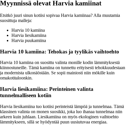
Myynnissä olevat Harvia kamiinat
Etsitkö juuri sinun kotiisi sopivaa Harvia kamiinaa? Alla muutamia
suosittuja malleja:
Harvia 10 kamiina
Harvia liesikamiina
Harvia puukamiina
Harvia 10 kamiina: Tehokas ja tyylikäs vaihtoehto
Harvia 10 kamiina on suosittu valinta monille kodin lämmityksestä
kiinnostuneille. Tämä kamiina on tunnettu erityisesti tehokkuudestaan
ja modernista ulkonäöstään. Se sopii mainiosti niin mökille kuin
omakotitaloonkin.
Harvia liesikamiina: Perinteinen valinta
tunnelmalliseen kotiin
Harvia liesikamiina tuo kotiisi perinteistä lämpöä ja tunnelmaa. Tämä
klassinen valinta on monen suosikki, joka luo ihanaa tunnelmaa niin
arkeen kuin juhlaan. Liesikamiina on myös ekologinen vaihtoehto
lämmitykseen, sillä se hyödyntää puun uusiutuvaa energiaa.