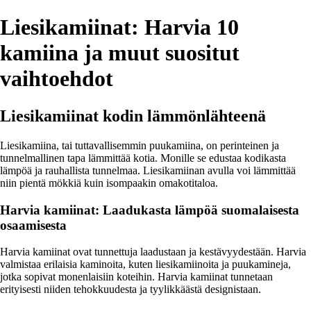
Liesikamiinat: Harvia 10
kamiina ja muut suositut
vaihtoehdot
Liesikamiinat kodin lämmönlähteenä
Liesikamiina, tai tuttavallisemmin puukamiina, on perinteinen ja
tunnelmallinen tapa lämmittää kotia. Monille se edustaa kodikasta
lämpöä ja rauhallista tunnelmaa. Liesikamiinan avulla voi lämmittää
niin pientä mökkiä kuin isompaakin omakotitaloa.
Harvia kamiinat: Laadukasta lämpöä suomalaisesta
osaamisesta
Harvia kamiinat ovat tunnettuja laadustaan ja kestävyydestään. Harvia
valmistaa erilaisia kaminoita, kuten liesikamiinoita ja puukamineja,
jotka sopivat monenlaisiin koteihin. Harvia kamiinat tunnetaan
erityisesti niiden tehokkuudesta ja tyylikkäästä designistaan.