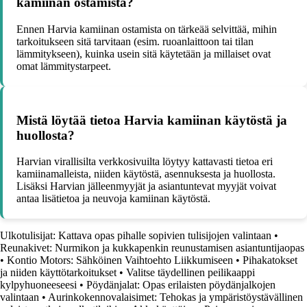
kamiinan ostamista?
Ennen Harvia kamiinan ostamista on tärkeää selvittää, mihin
tarkoitukseen sitä tarvitaan (esim. ruoanlaittoon tai tilan
lämmitykseen), kuinka usein sitä käytetään ja millaiset ovat
omat lämmitystarpeet.
Mistä löytää tietoa Harvia kamiinan käytöstä ja
huollosta?
Harvian virallisilta verkkosivuilta löytyy kattavasti tietoa eri
kamiinamalleista, niiden käytöstä, asennuksesta ja huollosta.
Lisäksi Harvian jälleenmyyjät ja asiantuntevat myyjät voivat
antaa lisätietoa ja neuvoja kamiinan käytöstä.
Ulkotulisijat: Kattava opas pihalle sopivien tulisijojen valintaan
•
Reunakivet: Nurmikon ja kukkapenkin reunustamisen asiantuntijaopas
•
Kontio Motors: Sähköinen Vaihtoehto Liikkumiseen
•
Pihakatokset
ja niiden käyttötarkoitukset
•
Valitse täydellinen peilikaappi
kylpyhuoneeseesi
•
Pöydänjalat: Opas erilaisten pöydänjalkojen
valintaan
•
Aurinkokennovalaisimet: Tehokas ja ympäristöystävällinen