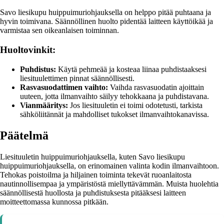
Savo liesikupu huippuimuriohjauksella on helppo pitää puhtaana ja
hyvin toimivana. Säännöllinen huolto pidentää laitteen käyttöikää ja
varmistaa sen oikeanlaisen toiminnan.
Huoltovinkit:
Puhdistus:
Käytä pehmeää ja kosteaa liinaa puhdistaaksesi
liesituulettimen pinnat säännöllisesti.
Rasvasuodattimen vaihto:
Vaihda rasvasuodatin ajoittain
uuteen, jotta ilmanvaihto säilyy tehokkaana ja puhdistavana.
Vianmääritys:
Jos liesituuletin ei toimi odotetusti, tarkista
sähköliitännät ja mahdolliset tukokset ilmanvaihtokanavissa.
Päätelmä
Liesituuletin huippuimuriohjauksella, kuten Savo liesikupu
huippuimuriohjauksella, on erinomainen valinta kodin ilmanvaihtoon.
Tehokas poistoilma ja hiljainen toiminta tekevät ruoanlaitosta
nautinnollisempaa ja ympäristöstä miellyttävämmän. Muista huolehtia
säännöllisestä huollosta ja puhdistuksesta pitääksesi laitteen
moitteettomassa kunnossa pitkään.