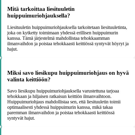
Mitä tarkoittaa liesituuletin
huippuimuriohjauksella?
Liesituuletin huippuimuriohjauksella tarkoitetaan liesituuletinta,
joka on kytketty toimimaan yhdessä erillisen huippuimurin
kanssa. Tämä järjestelmä mahdollistaa tehokkaamman
ilmanvaihdon ja poistaa tehokkaasti keittiössä syntyvät höyryt ja
hajut.
Miksi savo liesikupu huippuimuriohjaus on hyvä
valinta keittiöön?
Savo liesikupu huippuimuriohjauksella varustettuna tarjoaa
tehokkaan ja hiljaisen ratkaisun keittiön ilmanvaihtoon.
Huippuimuriohjaus mahdollistaa sen, että liesituuletin toimii
optimaalisesti yhdessä huippuimurin kanssa, mikä takaa
paremman ilmanvaihdon ja poistaa tehokkaasti keittiössä
syntyvät hajut.