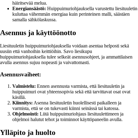
häiritsevää melua.
Energiansäästö:
Huippuimuriohjauksella varustettu liesituuletin
kuluttaa vähemmän energiaa kuin perinteinen malli, säästäen
samalla sähkölaskussa.
Asennus ja käyttöönotto
Liesituuletin huippuimuriohjauksella voidaan asentaa helposti sekä
uusiin että vanhoihin keittiöihin. Savo liesikupu
huippuimuriohjauksella tulee selkeät asennusohjeet, ja ammattilaisen
avulla asennus sujuu nopeasti ja vaivattomasti.
Asennusvaiheet:
Valmistelu:
Ennen asennusta varmista, että liesituuletin ja
huippuimuri ovat yhteensopivia sekä että tarvittavat osat ovat
käsillä.
Kiinnitys:
Asenna liesituuletin huolellisesti paikalleen ja
varmista, että se on tukevasti kiinni seinässä tai katossa.
Ohjelmointi:
Liitä huippuimuriohjaus liesituulettimeen ja
ohjelmoi halutut tehot ja toiminnot käyttöpaneelin avulla.
Ylläpito ja huolto