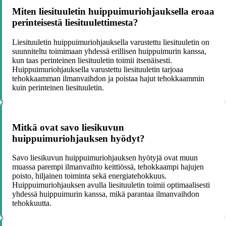
Miten liesituuletin huippuimuriohjauksella eroaa
perinteisestä liesituulettimesta?
Liesituuletin huippuimuriohjauksella varustettu liesituuletin on
suunniteltu toimimaan yhdessä erillisen huippuimurin kanssa,
kun taas perinteinen liesituuletin toimii itsenäisesti.
Huippuimuriohjauksella varustettu liesituuletin tarjoaa
tehokkaamman ilmanvaihdon ja poistaa hajut tehokkaammin
kuin perinteinen liesituuletin.
Mitkä ovat savo liesikuvun
huippuimuriohjauksen hyödyt?
Savo liesikuvun huippuimuriohjauksen hyötyjä ovat muun
muassa parempi ilmanvaihto keittiössä, tehokkaampi hajujen
poisto, hiljainen toiminta sekä energiatehokkuus.
Huippuimuriohjauksen avulla liesituuletin toimii optimaalisesti
yhdessä huippuimurin kanssa, mikä parantaa ilmanvaihdon
tehokkuutta.