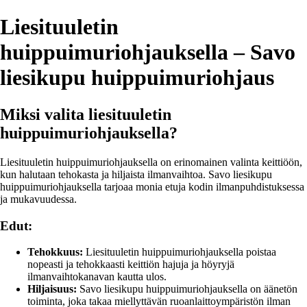
Liesituuletin
huippuimuriohjauksella – Savo
liesikupu huippuimuriohjaus
Miksi valita liesituuletin
huippuimuriohjauksella?
Liesituuletin huippuimuriohjauksella on erinomainen valinta keittiöön,
kun halutaan tehokasta ja hiljaista ilmanvaihtoa. Savo liesikupu
huippuimuriohjauksella tarjoaa monia etuja kodin ilmanpuhdistuksessa
ja mukavuudessa.
Edut:
Tehokkuus:
Liesituuletin huippuimuriohjauksella poistaa
nopeasti ja tehokkaasti keittiön hajuja ja höyryjä
ilmanvaihtokanavan kautta ulos.
Hiljaisuus:
Savo liesikupu huippuimuriohjauksella on äänetön
toiminta, joka takaa miellyttävän ruoanlaittoympäristön ilman