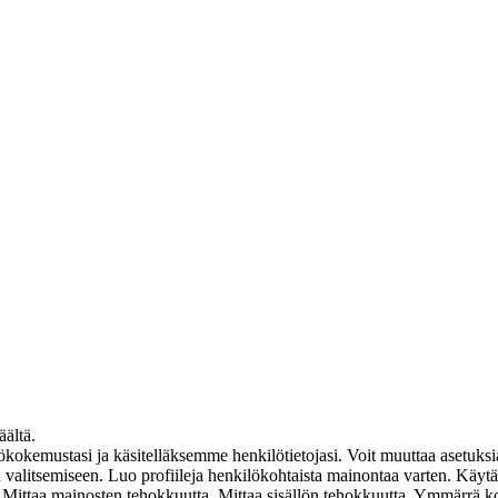
äältä.
mustasi ja käsitelläksemme henkilötietojasi. Voit muuttaa asetuksia
ten valitsemiseen. Luo profiileja henkilökohtaista mainontaa varten. Käyt
en. Mittaa mainosten tehokkuutta. Mittaa sisällön tehokkuutta. Ymmärrä k