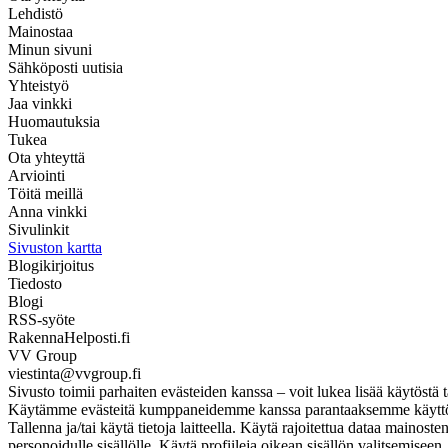
Lehdistö
Mainostaa
Minun sivuni
Sähköposti uutisia
Yhteistyö
Jaa vinkki
Huomautuksia
Tukea
Ota yhteyttä
Arviointi
Töitä meillä
Anna vinkki
Sivulinkit
Sivuston kartta
Blogikirjoitus
Tiedosto
Blogi
RSS-syöte
RakennaHelposti.fi
VV Group
viestinta@vvgroup.fi
Sivusto toimii parhaiten evästeiden kanssa – voit lukea lisää käytöstä t
Käytämme evästeitä kumppaneidemme kanssa parantaaksemme käyttökoke
Tallenna ja/tai käytä tietoja laitteella. Käytä rajoitettua dataa mainos
personoidulle sisällölle. Käytä profiileja oikean sisällön valitsemise