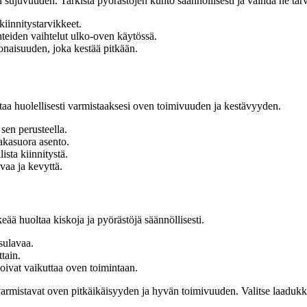
sujuvuuden. Tarkista pyörästöjen kunto säännöllisesti ja vaihda ne tarv
kiinnitystarvikkeet.
teiden vaihtelut ulko-oven käytössä.
naisuuden, joka kestää pitkään.
aa huolellisesti varmistaaksesi oven toimivuuden ja kestävyyden.
sen perusteella.
akasuora asento.
sta kiinnitystä.
uvaa ja kevyttä.
eää huoltaa kiskoja ja pyörästöjä säännöllisesti.
 sulavaa.
tain.
voivat vaikuttaa oven toimintaan.
rmistavat oven pitkäikäisyyden ja hyvän toimivuuden. Valitse laadukkaat