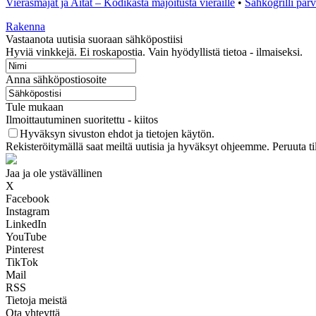
Vierasmajat ja Aitat – Kodikasta majoitusta vieraille
•
Sähkögrilli par
Rakenna
Vastaanota uutisia suoraan sähköpostiisi
Hyviä vinkkejä. Ei roskapostia. Vain hyödyllistä tietoa - ilmaiseksi.
Anna sähköpostiosoite
Tule mukaan
Ilmoittautuminen suoritettu - kiitos
Hyväksyn sivuston ehdot ja tietojen käytön.
Rekisteröitymällä saat meiltä uutisia ja hyväksyt ohjeemme. Peruuta ti
Jaa ja ole ystävällinen
X
Facebook
Instagram
LinkedIn
YouTube
Pinterest
TikTok
Mail
RSS
Tietoja meistä
Ota yhteyttä