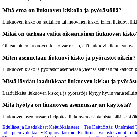
Mitä eroa on liukuoven kiskolla ja pyörästöllä?
Liukuoven kisko on rautainen tai muovinen kisko, johon liukuovi liikk
Miksi on tärkeää valita oikeanlainen liukuoven kisko
Oikeanlainen liukuoven kisko varmistaa, että liukuovi liikkuu sujuvast
Miten asennetaan liukuovi kisko ja pyörästöt oikein?
Liukuoven kisko ja pyörästöt asennetaan yleensä seinään tai kattoon kiin
Mistä löydän laadukkaat liukuoven kiskot ja pyöräst
Laadukkaita liukuoven kiskoja ja pyörästöjä löytyy hyvin varustelluista 
Mitä hyötyä on liukuoven asennussarjan käytöstä?
Liukuoven asennussarja helpottaa liukuoven asentamista, sillä se sisäl
Edulliset ja Laadukkaat Keittiökalusteet – Tee Keittiöstäsi Unelmiesi 
tulisijojen valintaan
•
Riippuvalaisimet Keittiöön: Valaistusvinkit ja Id