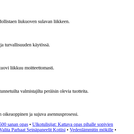
ollistaen liukuoven sulavan liikkeen.
ja turvallisuuden käytössä.
kuovi liikkuu moitteettomasti.
netuilta valmistajilta peräisin olevia tuotteita.
an oikeaoppinen ja sujuva asennusprosessi.
1500 sanan opas
•
Ulkotulisijat: Kattava opas pihalle sopivien
Valita Parhaat Seinäpaneelit Kotiisi
•
Vedenlämmitin mökille
•