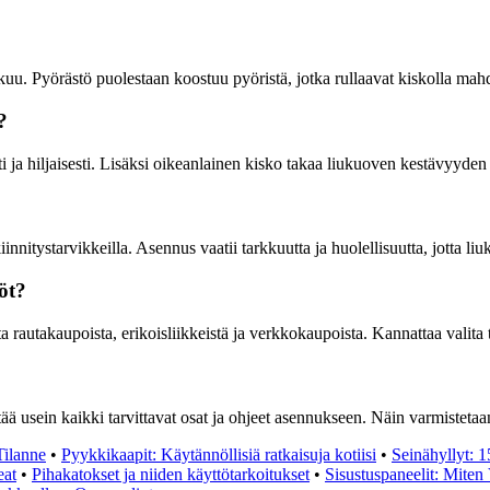
uu. Pyörästö puolestaan koostuu pyöristä, jotka rullaavat kiskolla mahd
?
i ja hiljaisesti. Lisäksi oikeanlainen kisko takaa liukuoven kestävyyden 
nitystarvikkeilla. Asennus vaatii tarkkuutta ja huolellisuutta, jotta liu
öt?
rautakaupoista, erikoisliikkeistä ja verkkokaupoista. Kannattaa valita tun
tää usein kaikki tarvittavat osat ja ohjeet asennukseen. Näin varmisteta
Tilanne
•
Pyykkikaapit: Käytännöllisiä ratkaisuja kotiisi
•
Seinähyllyt: 
eat
•
Pihakatokset ja niiden käyttötarkoitukset
•
Sisustuspaneelit: Miten 