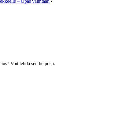
vekkeelle – Opas valintaan
•
laus? Voit tehdä sen helposti.