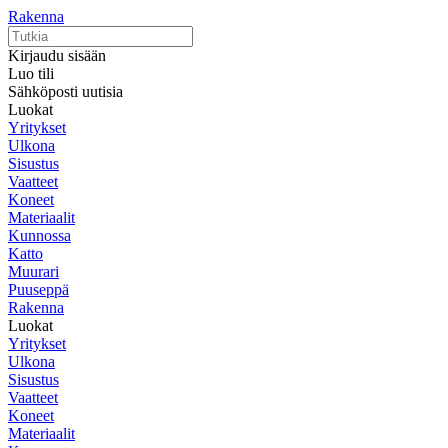
Rakenna
Kirjaudu sisään
Luo tili
Sähköposti uutisia
Luokat
Yritykset
Ulkona
Sisustus
Vaatteet
Koneet
Materiaalit
Kunnossa
Katto
Muurari
Puuseppä
Rakenna
Luokat
Yritykset
Ulkona
Sisustus
Vaatteet
Koneet
Materiaalit