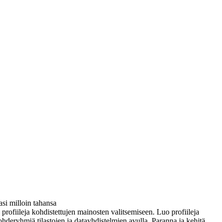
si milloin tahansa
ä profiileja kohdistettujen mainosten valitsemiseen. Luo profiileja
ohderyhmiä tilastojen ja datayhdistelmien avulla. Paranna ja kehitä