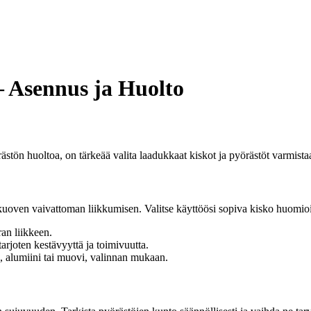
– Asennus ja Huolto
stön huoltoa, on tärkeää valita laadukkaat kiskot ja pyörästöt varmist
kuoven vaivattoman liikkumisen. Valitse käyttöösi sopiva kisko huomioi
an liikkeen.
arjoten kestävyyttä ja toimivuutta.
äs, alumiini tai muovi, valinnan mukaan.