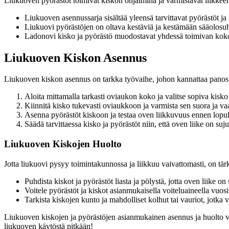
Liukuoven pyörästöt toimivat kiskon ohjaimina ja varmistavat liikkeen 
Liukuoven asennussarja sisältää yleensä tarvittavat pyörästöt ja 
Liukuovi pyörästöjen on oltava kestäviä ja kestämään sääolosuh
Ladonovi kisko ja pyörästö muodostavat yhdessä toimivan koko
Liukuoven Kiskon Asennus
Liukuoven kiskon asennus on tarkka työvaihe, johon kannattaa panost
Aloita mittamalla tarkasti oviaukon koko ja valitse sopiva kisko 
Kiinnitä kisko tukevasti oviaukkoon ja varmista sen suora ja va
Asenna pyörästöt kiskoon ja testaa oven liikkuvuus ennen lopulli
Säädä tarvittaessa kisko ja pyörästöt niin, että oven liike on suj
Liukuoven Kiskojen Huolto
Jotta liukuovi pysyy toimintakunnossa ja liikkuu vaivattomasti, on tärk
Puhdista kiskot ja pyörästöt liasta ja pölystä, jotta oven liike on
Voitele pyörästöt ja kiskot asianmukaisella voiteluaineella vuosit
Tarkista kiskojen kunto ja mahdolliset kolhut tai vauriot, jotka 
Liukuoven kiskojen ja pyörästöjen asianmukainen asennus ja huolto va
liukuoven käytöstä pitkään!