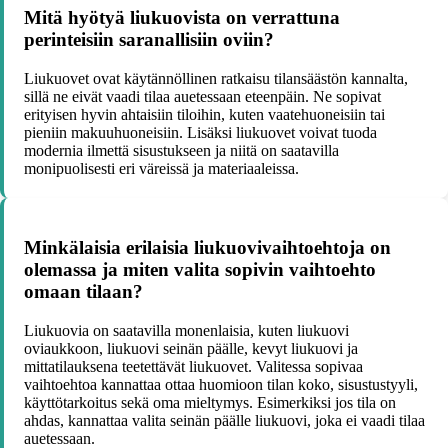
Mitä hyötyä liukuovista on verrattuna
perinteisiin saranallisiin oviin?
Liukuovet ovat käytännöllinen ratkaisu tilansäästön kannalta,
sillä ne eivät vaadi tilaa auetessaan eteenpäin. Ne sopivat
erityisen hyvin ahtaisiin tiloihin, kuten vaatehuoneisiin tai
pieniin makuuhuoneisiin. Lisäksi liukuovet voivat tuoda
modernia ilmettä sisustukseen ja niitä on saatavilla
monipuolisesti eri väreissä ja materiaaleissa.
Minkälaisia erilaisia liukuovivaihtoehtoja on
olemassa ja miten valita sopivin vaihtoehto
omaan tilaan?
Liukuovia on saatavilla monenlaisia, kuten liukuovi
oviaukkoon, liukuovi seinän päälle, kevyt liukuovi ja
mittatilauksena teetettävät liukuovet. Valitessa sopivaa
vaihtoehtoa kannattaa ottaa huomioon tilan koko, sisustustyyli,
käyttötarkoitus sekä oma mieltymys. Esimerkiksi jos tila on
ahdas, kannattaa valita seinän päälle liukuovi, joka ei vaadi tilaa
auetessaan.