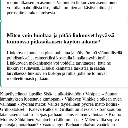
monimutkaisempi asennus. Valmiiden liukuovien asentaminen
voi olla mahdollista itse, mikäli on hieman käsityötaitoja ja
perustaitoja rakentamisesta.
Miten voin huoltaa ja pitää liukuovet hyvässä
kunnossa pitkäaikaisen käytön aikana?
Liukuovet kannattaa pitää puhtaina ja pölyttöminä säännöllisellä
puhdistuksella, esimerkiksi kostealla liinalla pyyhkimällä.
Liukuovien mekanismeja voi voidella tarvittaessa, jotta ne
liikkuvat sulavasti. Lisäksi kannattaa tarkistaa ja säätää
tarvittaessa liukuovien kiskoja ja rullia, jotta ne toimivat
moitteettomasti pitkään.
Kiipeilytelineet lapsille: Sisä- ja ulkokäyttöön
•
Vesipata – Saunan
lämmityksen luotettava kumppani
•
Väliovet: Vinkkejä oikean oven
valintaan
•
Pyöreät matot: Valitse täydellinen pyöreä matto kotiisi
•
Grillikatokset – Kätevä Ratkaisu Grillailuun Kesäisin
•
Sähköauton
latausasema kotiin – Opas parhaan latausaseman valintaan
•
Kontio
Motors: Sähköinen Vaihtoehto Liikkumiseen
•
Miten valita sopiva
pihavaja puutarhaan?
•
Vaatetangot: Parhaat ratkaisut vaatteiden