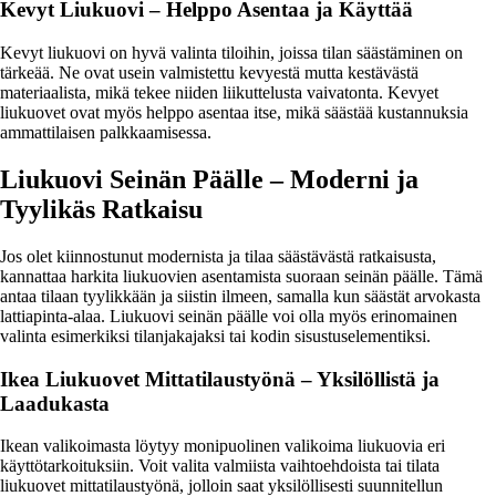
Kevyt Liukuovi – Helppo Asentaa ja Käyttää
Kevyt liukuovi on hyvä valinta tiloihin, joissa tilan säästäminen on
tärkeää. Ne ovat usein valmistettu kevyestä mutta kestävästä
materiaalista, mikä tekee niiden liikuttelusta vaivatonta. Kevyet
liukuovet ovat myös helppo asentaa itse, mikä säästää kustannuksia
ammattilaisen palkkaamisessa.
Liukuovi Seinän Päälle – Moderni ja
Tyylikäs Ratkaisu
Jos olet kiinnostunut modernista ja tilaa säästävästä ratkaisusta,
kannattaa harkita liukuovien asentamista suoraan seinän päälle. Tämä
antaa tilaan tyylikkään ja siistin ilmeen, samalla kun säästät arvokasta
lattiapinta-alaa. Liukuovi seinän päälle voi olla myös erinomainen
valinta esimerkiksi tilanjakajaksi tai kodin sisustuselementiksi.
Ikea Liukuovet Mittatilaustyönä – Yksilöllistä ja
Laadukasta
Ikean valikoimasta löytyy monipuolinen valikoima liukuovia eri
käyttötarkoituksiin. Voit valita valmiista vaihtoehdoista tai tilata
liukuovet mittatilaustyönä, jolloin saat yksilöllisesti suunnitellun