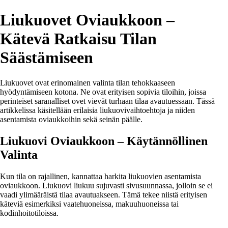
Liukuovet Oviaukkoon –
Kätevä Ratkaisu Tilan
Säästämiseen
Liukuovet ovat erinomainen valinta tilan tehokkaaseen
hyödyntämiseen kotona. Ne ovat erityisen sopivia tiloihin, joissa
perinteiset saranalliset ovet vievät turhaan tilaa avautuessaan. Tässä
artikkelissa käsitellään erilaisia liukuovivaihtoehtoja ja niiden
asentamista oviaukkoihin sekä seinän päälle.
Liukuovi Oviaukkoon – Käytännöllinen
Valinta
Kun tila on rajallinen, kannattaa harkita liukuovien asentamista
oviaukkoon. Liukuovi liukuu sujuvasti sivusuunnassa, jolloin se ei
vaadi ylimääräistä tilaa avautuakseen. Tämä tekee niistä erityisen
käteviä esimerkiksi vaatehuoneissa, makuuhuoneissa tai
kodinhoitotiloissa.