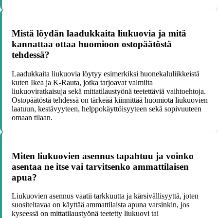
Mistä löydän laadukkaita liukuovia ja mitä
kannattaa ottaa huomioon ostopäätöstä
tehdessä?
Laadukkaita liukuovia löytyy esimerkiksi huonekaluliikkeistä
kuten Ikea ja K-Rauta, jotka tarjoavat valmiita
liukuoviratkaisuja sekä mittatilaustyönä teetettäviä vaihtoehtoja.
Ostopäätöstä tehdessä on tärkeää kiinnittää huomiota liukuovien
laatuun, kestävyyteen, helppokäyttöisyyteen sekä sopivuuteen
omaan tilaan.
Miten liukuovien asennus tapahtuu ja voinko
asentaa ne itse vai tarvitsenko ammattilaisen
apua?
Liukuovien asennus vaatii tarkkuutta ja kärsivällisyyttä, joten
suositeltavaa on käyttää ammattilaista apuna varsinkin, jos
kyseessä on mittatilaustyönä teetetty liukuovi tai