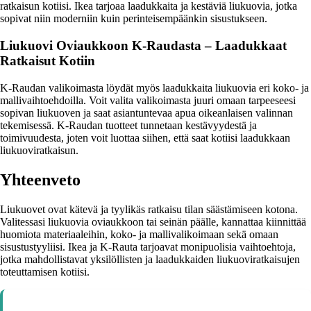
ratkaisun kotiisi. Ikea tarjoaa laadukkaita ja kestäviä liukuovia, jotka
sopivat niin moderniin kuin perinteisempäänkin sisustukseen.
Liukuovi Oviaukkoon K-Raudasta – Laadukkaat
Ratkaisut Kotiin
K-Raudan valikoimasta löydät myös laadukkaita liukuovia eri koko- ja
mallivaihtoehdoilla. Voit valita valikoimasta juuri omaan tarpeeseesi
sopivan liukuoven ja saat asiantuntevaa apua oikeanlaisen valinnan
tekemisessä. K-Raudan tuotteet tunnetaan kestävyydestä ja
toimivuudesta, joten voit luottaa siihen, että saat kotiisi laadukkaan
liukuoviratkaisun.
Yhteenveto
Liukuovet ovat kätevä ja tyylikäs ratkaisu tilan säästämiseen kotona.
Valitessasi liukuovia oviaukkoon tai seinän päälle, kannattaa kiinnittää
huomiota materiaaleihin, koko- ja mallivalikoimaan sekä omaan
sisustustyyliisi. Ikea ja K-Rauta tarjoavat monipuolisia vaihtoehtoja,
jotka mahdollistavat yksilöllisten ja laadukkaiden liukuoviratkaisujen
toteuttamisen kotiisi.