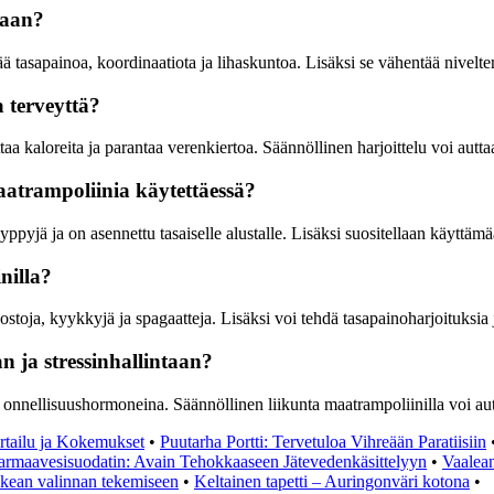
taan?
 tasapainoa, koordinaatiota ja lihaskuntoa. Lisäksi se vähentää nivelten
 terveyttä?
aa kaloreita ja parantaa verenkiertoa. Säännöllinen harjoittelu voi aut
aatrampoliinia käytettäessä?
hyppyjä ja on asennettu tasaiselle alustalle. Lisäksi suositellaan käyttä
nilla?
ostoja, kyykkyjä ja spagaatteja. Lisäksi voi tehdä tasapainoharjoituksia 
n ja stressinhallintaan?
onnellisuushormoneina. Säännöllinen liikunta maatrampoliinilla voi autt
ertailu ja Kokemukset
•
Puutarha Portti: Tervetuloa Vihreään Paratiisiin
rmaavesisuodatin: Avain Tehokkaaseen Jätevedenkäsittelyyn
•
Vaalea
ikean valinnan tekemiseen
•
Keltainen tapetti – Auringonväri kotona
•