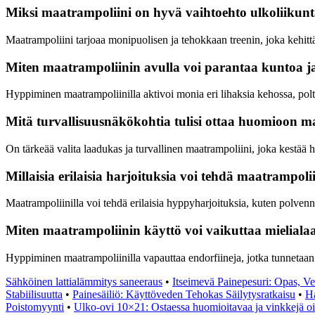
Miksi maatrampoliini on hyvä vaihtoehto ulkoliikun
Maatrampoliini tarjoaa monipuolisen ja tehokkaan treenin, joka kehittää
Miten maatrampoliinin avulla voi parantaa kuntoa ja
Hyppiminen maatrampoliinilla aktivoi monia eri lihaksia kehossa, poltt
Mitä turvallisuusnäkökohtia tulisi ottaa huomioon m
On tärkeää valita laadukas ja turvallinen maatrampoliini, joka kestää 
Millaisia erilaisia harjoituksia voi tehdä maatrampolii
Maatrampoliinilla voi tehdä erilaisia hyppyharjoituksia, kuten polvenn
Miten maatrampoliinin käyttö voi vaikuttaa mielialaa
Hyppiminen maatrampoliinilla vapauttaa endorfiineja, jotka tunnetaan 
Sähköinen lattialämmitys saneeraus
•
Itseimevä Painepesuri: Opas, V
Stabiilisuutta
•
Painesäiliö: Käyttöveden Tehokas Säilytysratkaisu
•
Ha
Poistomyynti
•
Ulko-ovi 10×21: Ostaessa huomioitavaa ja vinkkejä o