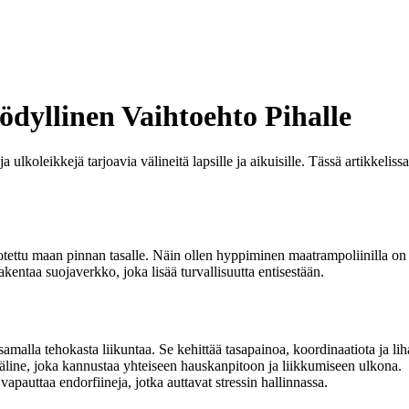
dyllinen Vaihtoehto Pihalle
 ulkoleikkejä tarjoavia välineitä lapsille ja aikuisille. Tässä artikkeli
potettu maan pinnan tasalle. Näin ollen hyppiminen maatrampoliinilla on
kentaa suojaverkko, joka lisää turvallisuutta entisestään.
malla tehokasta liikuntaa. Se kehittää tasapainoa, koordinaatiota ja li
line, joka kannustaa yhteiseen hauskanpitoon ja liikkumiseen ulkona.
apauttaa endorfiineja, jotka auttavat stressin hallinnassa.