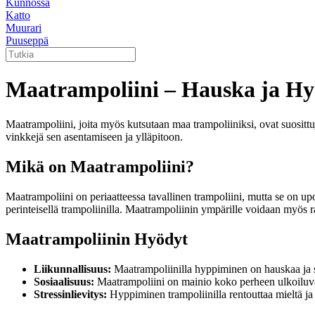
Kunnossa
Katto
Muurari
Puuseppä
Maatrampoliini – Hauska ja Hyö
Maatrampoliini, joita myös kutsutaan maa trampoliiniksi, ovat suosittuja
vinkkejä sen asentamiseen ja ylläpitoon.
Mikä on Maatrampoliini?
Maatrampoliini on periaatteessa tavallinen trampoliini, mutta se on u
perinteisellä trampoliinilla. Maatrampoliinin ympärille voidaan myös ra
Maatrampoliinin Hyödyt
Liikunnallisuus:
Maatrampoliinilla hyppiminen on hauskaa ja sa
Sosiaalisuus:
Maatrampoliini on mainio koko perheen ulkoiluvä
Stressinlievitys:
Hyppiminen trampoliinilla rentouttaa mieltä ja v