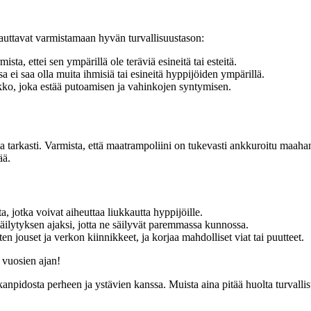
 auttavat varmistamaan hyvän turvallisuustason:
sta, ettei sen ympärillä ole teräviä esineitä tai esteitä.
 ei saa olla muita ihmisiä tai esineitä hyppijöiden ympärillä.
ko, joka estää putoamisen ja vahinkojen syntymisen.
tarkasti. Varmista, että maatrampoliini on tukevasti ankkuroitu maahan j
ää.
ta, jotka voivat aiheuttaa liukkautta hyppijöille.
säilytyksen ajaksi, jotta ne säilyvät paremmassa kunnossa.
en jouset ja verkon kiinnikkeet, ja korjaa mahdolliset viat tai puutteet.
a vuosien ajan!
uskanpidosta perheen ja ystävien kanssa. Muista aina pitää huolta turvall