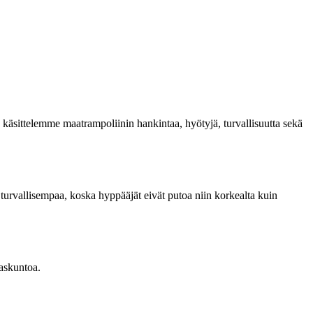
ssa käsittelemme maatrampoliinin hankintaa, hyötyjä, turvallisuutta sekä
 turvallisempaa, koska hyppääjät eivät putoa niin korkealta kuin
haskuntoa.