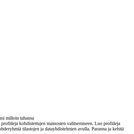
si milloin tahansa
ä profiileja kohdistettujen mainosten valitsemiseen. Luo profiileja
ohderyhmiä tilastojen ja datayhdistelmien avulla. Paranna ja kehitä