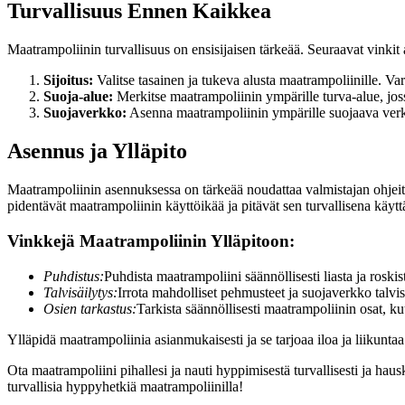
Turvallisuus Ennen Kaikkea
Maatrampoliinin turvallisuus on ensisijaisen tärkeää. Seuraavat vinkit
Sijoitus:
Valitse tasainen ja tukeva alusta maatrampoliinille. Varmi
Suoja-alue:
Merkitse maatrampoliinin ympärille turva-alue, jossa
Suojaverkko:
Asenna maatrampoliinin ympärille suojaava verk
Asennus ja Ylläpito
Maatrampoliinin asennuksessa on tärkeää noudattaa valmistajan ohjeita 
pidentävät maatrampoliinin käyttöikää ja pitävät sen turvallisena käytt
Vinkkejä Maatrampoliinin Ylläpitoon:
Puhdistus:
Puhdista maatrampoliini säännöllisesti liasta ja roskis
Talvisäilytys:
Irrota mahdolliset pehmusteet ja suojaverkko talvi
Osien tarkastus:
Tarkista säännöllisesti maatrampoliinin osat, kut
Ylläpidä maatrampoliinia asianmukaisesti ja se tarjoaa iloa ja liikunta
Ota maatrampoliini pihallesi ja nauti hyppimisestä turvallisesti ja ha
turvallisia hyppyhetkiä maatrampoliinilla!