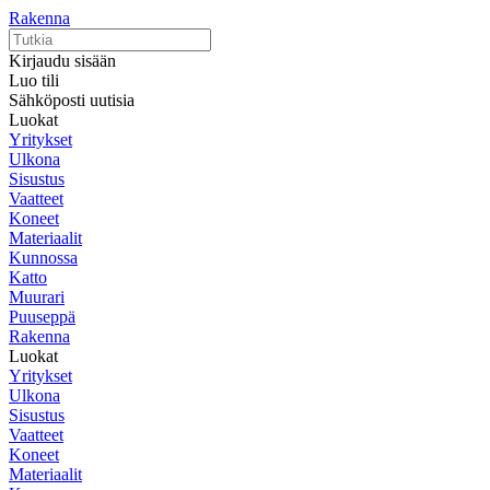
Rakenna
Kirjaudu sisään
Luo tili
Sähköposti uutisia
Luokat
Yritykset
Ulkona
Sisustus
Vaatteet
Koneet
Materiaalit
Kunnossa
Katto
Muurari
Puuseppä
Rakenna
Luokat
Yritykset
Ulkona
Sisustus
Vaatteet
Koneet
Materiaalit