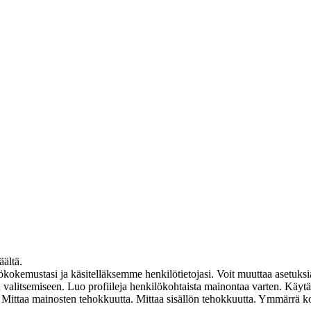
äältä.
mustasi ja käsitelläksemme henkilötietojasi. Voit muuttaa asetuksia
ten valitsemiseen. Luo profiileja henkilökohtaista mainontaa varten. Käyt
en. Mittaa mainosten tehokkuutta. Mittaa sisällön tehokkuutta. Ymmärrä k