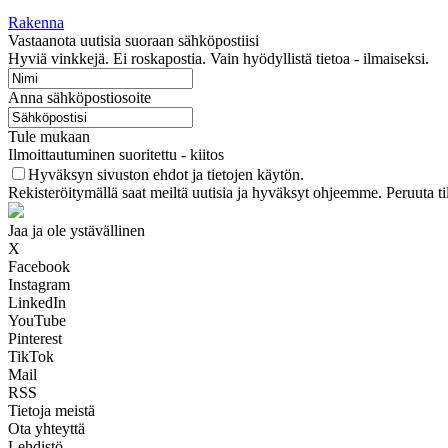
Rakenna
Vastaanota uutisia suoraan sähköpostiisi
Hyviä vinkkejä. Ei roskapostia. Vain hyödyllistä tietoa - ilmaiseksi.
Anna sähköpostiosoite
Tule mukaan
Ilmoittautuminen suoritettu - kiitos
Hyväksyn sivuston ehdot ja tietojen käytön.
Rekisteröitymällä saat meiltä uutisia ja hyväksyt ohjeemme. Peruuta ti
Jaa ja ole ystävällinen
X
Facebook
Instagram
LinkedIn
YouTube
Pinterest
TikTok
Mail
RSS
Tietoja meistä
Ota yhteyttä
Lehdistö