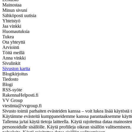
Mainostaa
Minun sivuni
Sähköposti uutisia
Yhteistyö
Jaa vinkki
Huomautuksia
Tukea
Ota yhteyttä
Arviointi
Töitä meillä
Anna vinkki
Sivulinkit
Sivuston kartta
Blogikirjoitus
Tiedosto
Blogi
RSS-syöte
RakennaHelposti.fi
VV Group
viestinta@vvgroup.fi
Sivusto toimii parhaiten evästeiden kanssa – voit lukea lisää käytöstä t
Käytämme evästeitä kumppaneidemme kanssa parantaaksemme käyttökoke
Tallenna ja/tai käytä tietoja laitteella. Käytä rajoitettua dataa mainos
personoidulle sisällölle. Käytä profiileja oikean sisällön valitsemise