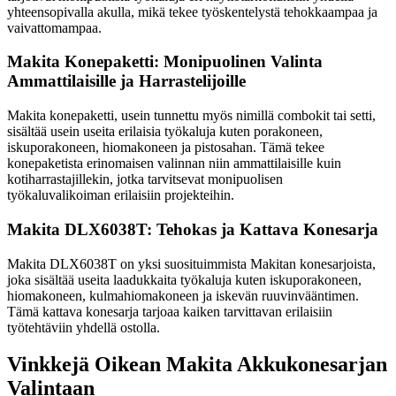
yhteensopivalla akulla, mikä tekee työskentelystä tehokkaampaa ja
vaivattomampaa.
Makita Konepaketti: Monipuolinen Valinta
Ammattilaisille ja Harrastelijoille
Makita konepaketti, usein tunnettu myös nimillä combokit tai setti,
sisältää usein useita erilaisia työkaluja kuten porakoneen,
iskuporakoneen, hiomakoneen ja pistosahan. Tämä tekee
konepaketista erinomaisen valinnan niin ammattilaisille kuin
kotiharrastajillekin, jotka tarvitsevat monipuolisen
työkaluvalikoiman erilaisiin projekteihin.
Makita DLX6038T: Tehokas ja Kattava Konesarja
Makita DLX6038T on yksi suosituimmista Makitan konesarjoista,
joka sisältää useita laadukkaita työkaluja kuten iskuporakoneen,
hiomakoneen, kulmahiomakoneen ja iskevän ruuvinvääntimen.
Tämä kattava konesarja tarjoaa kaiken tarvittavan erilaisiin
työtehtäviin yhdellä ostolla.
Vinkkejä Oikean Makita Akkukonesarjan
Valintaan