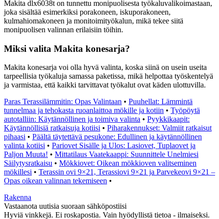
Makita dlx6038t on tunnettu monipuolisesta työkaluvalikoimastaan,
joka sisältää esimerkiksi porakoneen, iskuporakoneen,
kulmahiomakoneen ja monitoimityökalun, mikä tekee siitä
monipuolisen valinnan erilaisiin töihin.
Miksi valita Makita konesarja?
Makita konesarja voi olla hyvä valinta, koska siinä on usein useita
tarpeellisia työkaluja samassa paketissa, mikä helpottaa työskentelyä
ja varmistaa, että kaikki tarvittavat työkalut ovat käden ulottuvilla.
Paras Terassilämmitin: Opas Valintaan
•
Puuhellat: Lämmintä
tunnelmaa ja tehokasta ruoanlaittoa mökille ja kotiin
•
Työpöytä
autotalliin: Käytännöllinen ja toimiva valinta
•
Pyykkikaapit:
Käytännöllisiä ratkaisuja kotiisi
•
Piharakennukset: Valmiit ratkaisut
pihaasi
•
Päältä täytettävä pesukone: Edullinen ja käytännöllinen
valinta kotiisi
•
Pariovet Sisälle ja Ulos: Lasiovet, Tuplaovet ja
Paljon Muuta!
•
Mittatilaus Vaatekaappi: Suunnittele Unelmiesi
Säilytysratkaisu
•
Mökkiovet: Oikean mökkioven valitseminen
mökillesi
•
Terassin ovi 9×21, Terassiovi 9×21 ja Parvekeovi 9×21 –
Opas oikean valinnan tekemiseen
•
Rakenna
Vastaanota uutisia suoraan sähköpostiisi
Hyviä vinkkejä. Ei roskapostia. Vain hyödyllistä tietoa - ilmaiseksi.