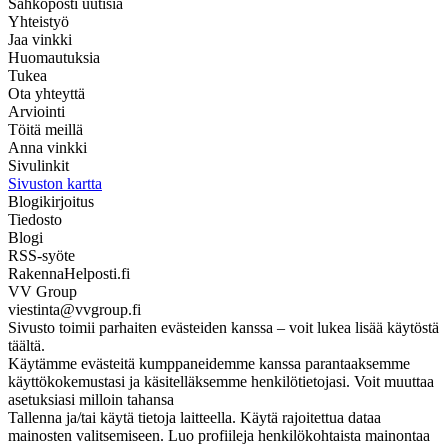
Sähköposti uutisia
Yhteistyö
Jaa vinkki
Huomautuksia
Tukea
Ota yhteyttä
Arviointi
Töitä meillä
Anna vinkki
Sivulinkit
Sivuston kartta
Blogikirjoitus
Tiedosto
Blogi
RSS-syöte
RakennaHelposti.fi
VV Group
viestinta@vvgroup.fi
Sivusto toimii parhaiten evästeiden kanssa – voit lukea lisää käytöstä
täältä.
Käytämme evästeitä kumppaneidemme kanssa parantaaksemme
käyttökokemustasi ja käsitelläksemme henkilötietojasi. Voit muuttaa
asetuksiasi milloin tahansa
Tallenna ja/tai käytä tietoja laitteella. Käytä rajoitettua dataa
mainosten valitsemiseen. Luo profiileja henkilökohtaista mainontaa