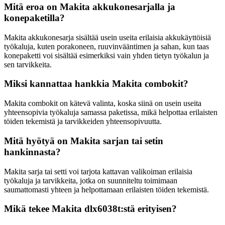
Mitä eroa on Makita akkukonesarjalla ja
konepaketilla?
Makita akkukonesarja sisältää usein useita erilaisia akkukäyttöisiä
työkaluja, kuten porakoneen, ruuvinvääntimen ja sahan, kun taas
konepaketti voi sisältää esimerkiksi vain yhden tietyn työkalun ja
sen tarvikkeita.
Miksi kannattaa hankkia Makita combokit?
Makita combokit on kätevä valinta, koska siinä on usein useita
yhteensopivia työkaluja samassa paketissa, mikä helpottaa erilaisten
töiden tekemistä ja tarvikkeiden yhteensopivuutta.
Mitä hyötyä on Makita sarjan tai setin
hankinnasta?
Makita sarja tai setti voi tarjota kattavan valikoiman erilaisia
työkaluja ja tarvikkeita, jotka on suunniteltu toimimaan
saumattomasti yhteen ja helpottamaan erilaisten töiden tekemistä.
Mikä tekee Makita dlx6038t:stä erityisen?