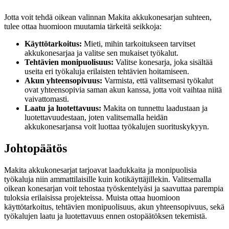
Jotta voit tehdä oikean valinnan Makita akkukonesarjan suhteen,
tulee ottaa huomioon muutamia tärkeitä seikkoja:
Käyttötarkoitus:
Mieti, mihin tarkoitukseen tarvitset
akkukonesarjaa ja valitse sen mukaiset työkalut.
Tehtävien monipuolisuus:
Valitse konesarja, joka sisältää
useita eri työkaluja erilaisten tehtävien hoitamiseen.
Akun yhteensopivuus:
Varmista, että valitsemasi työkalut
ovat yhteensopivia saman akun kanssa, jotta voit vaihtaa niitä
vaivattomasti.
Laatu ja luotettavuus:
Makita on tunnettu laadustaan ja
luotettavuudestaan, joten valitsemalla heidän
akkukonesarjansa voit luottaa työkalujen suorituskykyyn.
Johtopäätös
Makita akkukonesarjat tarjoavat laadukkaita ja monipuolisia
työkaluja niin ammattilaisille kuin kotikäyttäjillekin. Valitsemalla
oikean konesarjan voit tehostaa työskentelyäsi ja saavuttaa parempia
tuloksia erilaisissa projekteissa. Muista ottaa huomioon
käyttötarkoitus, tehtävien monipuolisuus, akun yhteensopivuus, sekä
työkalujen laatu ja luotettavuus ennen ostopäätöksen tekemistä.