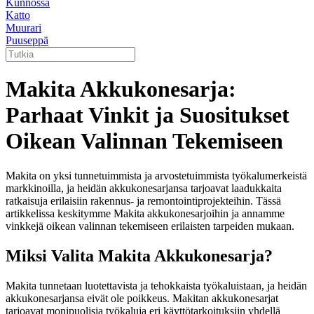
Kunnossa
Katto
Muurari
Puuseppä
Makita Akkukonesarja:
Parhaat Vinkit ja Suositukset
Oikean Valinnan Tekemiseen
Makita on yksi tunnetuimmista ja arvostetuimmista työkalumerkeistä
markkinoilla, ja heidän akkukonesarjansa tarjoavat laadukkaita
ratkaisuja erilaisiin rakennus- ja remontointiprojekteihin. Tässä
artikkelissa keskitymme Makita akkukonesarjoihin ja annamme
vinkkejä oikean valinnan tekemiseen erilaisten tarpeiden mukaan.
Miksi Valita Makita Akkukonesarja?
Makita tunnetaan luotettavista ja tehokkaista työkaluistaan, ja heidän
akkukonesarjansa eivät ole poikkeus. Makitan akkukonesarjat
tarjoavat monipuolisia työkaluja eri käyttötarkoituksiin yhdellä