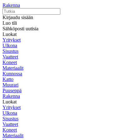
Rakenna
Kirjaudu sisään
Luo tili
Sähköposti uutisia
Luokat
Yritykset
Ulkona
Sisustus
Vaatteet
Koneet
Materiaalit
Kunnossa
Katto
Muurari
Puuseppä
Rakenna
Luokat
Yritykset
Ulkona
Sisustus
Vaatteet
Koneet
Materiaalit