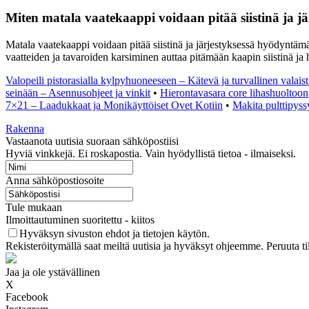
Miten matala vaatekaappi voidaan pitää siistinä ja jä
Matala vaatekaappi voidaan pitää siistinä ja järjestyksessä hyödyntämäll
vaatteiden ja tavaroiden karsiminen auttaa pitämään kaapin siistinä ja 
Valopeili pistorasialla kylpyhuoneeseen – Kätevä ja turvallinen valaist
seinään – Asennusohjeet ja vinkit
•
Hierontavasara core lihashuoltoon
7×21 – Laadukkaat ja Monikäyttöiset Ovet Kotiin
•
Makita pulttipyss
Rakenna
Vastaanota uutisia suoraan sähköpostiisi
Hyviä vinkkejä. Ei roskapostia. Vain hyödyllistä tietoa - ilmaiseksi.
Anna sähköpostiosoite
Tule mukaan
Ilmoittautuminen suoritettu - kiitos
Hyväksyn sivuston ehdot ja tietojen käytön.
Rekisteröitymällä saat meiltä uutisia ja hyväksyt ohjeemme. Peruuta ti
Jaa ja ole ystävällinen
X
Facebook