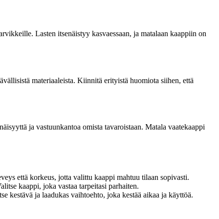
 tarvikkeille. Lasten itsenäistyy kasvaessaan, ja matalaan kaappiin on
ällisistä materiaaleista. Kiinnitä erityistä huomiota siihen, että
itsenäisyyttä ja vastuunkantoa omista tavaroistaan. Matala vaatekaappi
veys että korkeus, jotta valittu kaappi mahtuu tilaan sopivasti.
litse kaappi, joka vastaa tarpeitasi parhaiten.
tse kestävä ja laadukas vaihtoehto, joka kestää aikaa ja käyttöä.