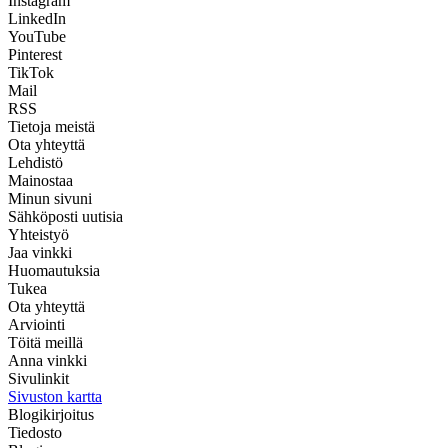
Instagram
LinkedIn
YouTube
Pinterest
TikTok
Mail
RSS
Tietoja meistä
Ota yhteyttä
Lehdistö
Mainostaa
Minun sivuni
Sähköposti uutisia
Yhteistyö
Jaa vinkki
Huomautuksia
Tukea
Ota yhteyttä
Arviointi
Töitä meillä
Anna vinkki
Sivulinkit
Sivuston kartta
Blogikirjoitus
Tiedosto