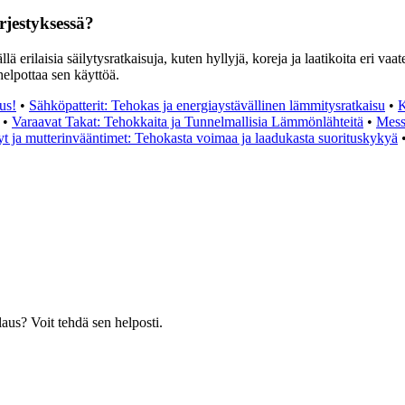
rjestyksessä?
ä erilaisia säilytysratkaisuja, kuten hyllyjä, koreja ja laatikoita eri va
helpottaa sen käyttöä.
us!
•
Sähköpatterit: Tehokas ja energiaystävällinen lämmitysratkaisu
•
K
•
Varaavat Takat: Tehokkaita ja Tunnelmallisia Lämmönlähteitä
•
Mess
yt ja mutterinvääntimet: Tehokasta voimaa ja laadukasta suorituskykyä
laus? Voit tehdä sen helposti.