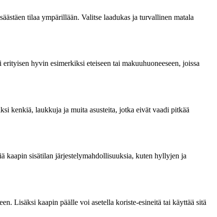
 säästäen tilaa ympärillään. Valitse laadukas ja turvallinen matala
ii erityisen hyvin esimerkiksi eteiseen tai makuuhuoneeseen, joissa
ksi kenkiä, laukkuja ja muita asusteita, jotka eivät vaadi pitkää
ä kaapin sisätilan järjestelymahdollisuuksia, kuten hyllyjen ja
n. Lisäksi kaapin päälle voi asetella koriste-esineitä tai käyttää sitä