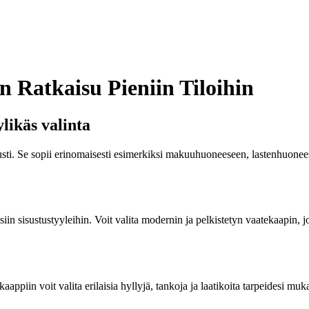
 Ratkaisu Pieniin Tiloihin
likäs valinta
etusti. Se sopii erinomaisesti esimerkiksi makuuhuoneeseen, lastenhuonees
siin sisustustyyleihin. Voit valita modernin ja pelkistetyn vaatekaapin,
ppiin voit valita erilaisia hyllyjä, tankoja ja laatikoita tarpeidesi muka