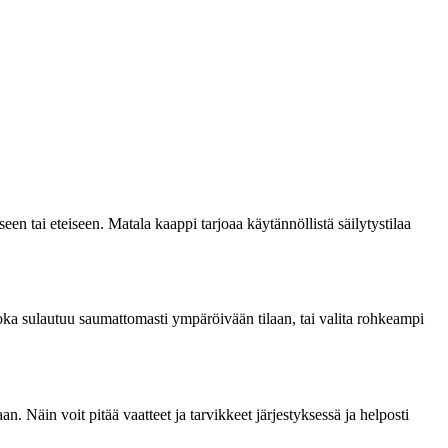
een tai eteiseen. Matala kaappi tarjoaa käytännöllistä säilytystilaa
 joka sulautuu saumattomasti ympäröivään tilaan, tai valita rohkeampi
an. Näin voit pitää vaatteet ja tarvikkeet järjestyksessä ja helposti