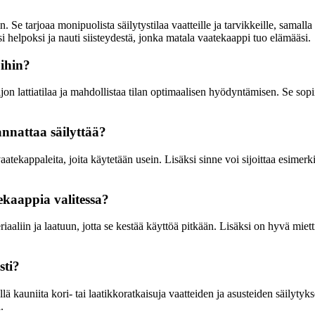
. Se tarjoaa monipuolista säilytystilaa vaatteille ja tarvikkeille, samalla
esi helpoksi ja nauti siisteydestä, jonka matala vaatekaappi tuo elämääsi.
oihin?
ljon lattiatilaa ja mahdollistaa tilan optimaalisen hyödyntämisen. Se sop
nnattaa säilyttää?
aatekappaleita, joita käytetään usein. Lisäksi sinne voi sijoittaa esimerki
kaappia valitessa?
aaliin ja laatuun, jotta se kestää käyttöä pitkään. Lisäksi on hyvä mietti
sti?
 kauniita kori- tai laatikkoratkaisuja vaatteiden ja asusteiden säilytyksee
.