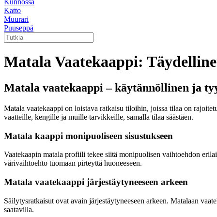
Kunnossa
Katto
Muurari
Puuseppä
Matala Vaatekaappi: Täydellinen
Matala vaatekaappi – käytännöllinen ja tyy
Matala vaatekaappi on loistava ratkaisu tiloihin, joissa tilaa on rajoit
vaatteille, kengille ja muille tarvikkeille, samalla tilaa säästäen.
Matala kaappi monipuoliseen sisustukseen
Vaatekaapin matala profiili tekee siitä monipuolisen vaihtoehdon erilai
värivaihtoehto tuomaan pirteyttä huoneeseen.
Matala vaatekaappi järjestäytyneeseen arkeen
Säilytysratkaisut ovat avain järjestäytyneeseen arkeen. Matalaan vaatekaa
saatavilla.