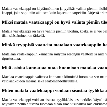
Matala vaatekaappi on käytännöllinen ja tyylikäs valinta pieniin tiloihin
kaappi, joka sopii niin aikuisen kuin lapsenkin tarpeisiin. Järjestä ark
Miksi matala vaatekaappi on hyvä valinta pieniin til
Matala vaatekaappi on hyvä valinta pieniin tiloihin, koska se ei vie pa
tilan säästäminen on tärkeää.
Minkä tyyppisiä vaatteita matalaan vaatekaappiin ka
Matalaan vaatekaappiin kannattaa säilyttää sesongin vaatteita ja niitä v
ripustustilaa.
Mitä asioita kannattaa ottaa huomioon matalaa vaate
Matalaa vaatekaappia valitessa kannattaa kiinnittää huomiota sen materi
vetolaatikoiden määrää sekä säätömahdollisuuksia.
Miten matala vaatekaappi voidaan sisustaa tyylikkää
Matala vaatekaappi voidaan sisustaa tyylikkäästi esimerkiksi käyttämällä
näyttävän peilin alustana luomaan tilaan lisää visuaalista mielenkiintoa