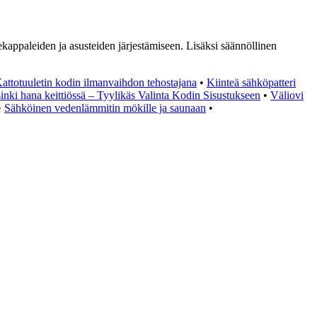
atekappaleiden ja asusteiden järjestämiseen. Lisäksi säännöllinen
attotuuletin kodin ilmanvaihdon tehostajana
•
Kiinteä sähköpatteri
inki hana keittiössä – Tyylikäs Valinta Kodin Sisustukseen
•
Väliovi
•
Sähköinen vedenlämmitin mökille ja saunaan
•