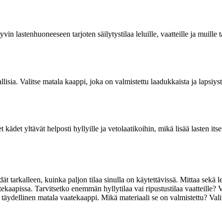
in lastenhuoneeseen tarjoten säilytystilaa leluille, vaatteille ja muille
isia. Valitse matala kaappi, joka on valmistettu laadukkaista ja lapsiystäv
et kädet yltävät helposti hyllyille ja vetolaatikoihin, mikä lisää lasten 
t tarkalleen, kuinka paljon tilaa sinulla on käytettävissä. Mittaa sekä le
ekaapissa. Tarvitsetko enemmän hyllytilaa vai ripustustilaa vaatteille? Va
e täydellinen matala vaatekaappi. Mikä materiaali se on valmistettu? Vali