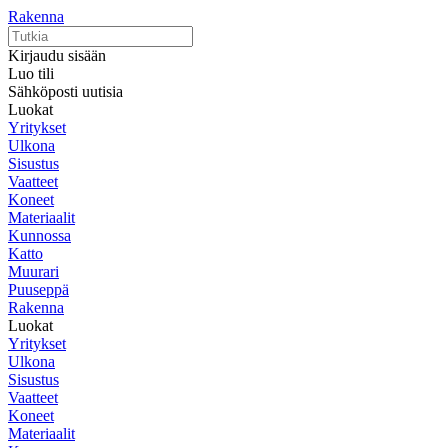
Rakenna
Kirjaudu sisään
Luo tili
Sähköposti uutisia
Luokat
Yritykset
Ulkona
Sisustus
Vaatteet
Koneet
Materiaalit
Kunnossa
Katto
Muurari
Puuseppä
Rakenna
Luokat
Yritykset
Ulkona
Sisustus
Vaatteet
Koneet
Materiaalit