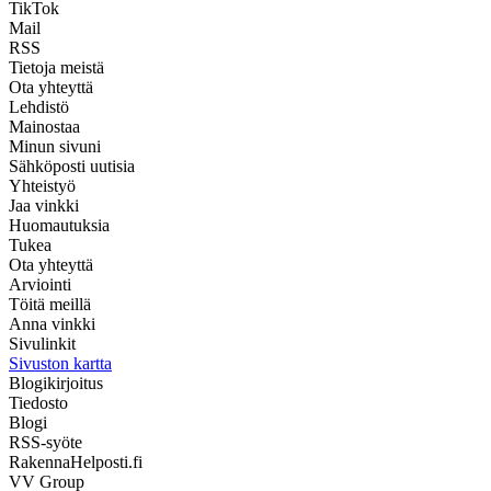
TikTok
Mail
RSS
Tietoja meistä
Ota yhteyttä
Lehdistö
Mainostaa
Minun sivuni
Sähköposti uutisia
Yhteistyö
Jaa vinkki
Huomautuksia
Tukea
Ota yhteyttä
Arviointi
Töitä meillä
Anna vinkki
Sivulinkit
Sivuston kartta
Blogikirjoitus
Tiedosto
Blogi
RSS-syöte
RakennaHelposti.fi
VV Group