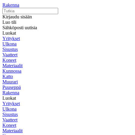
Rakenna
Kirjaudu sisään
Luo tili
Sähköposti uutisia
Luokat
Yritykset
Ulkona
Sisustus
Vaatteet
Koneet
Materiaalit
Kunnossa
Katto
Muurari
Puuseppä
Rakenna
Luokat
Yritykset
Ulkona
Sisustus
Vaatteet
Koneet
Materiaalit