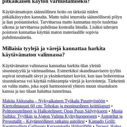
pitkäikäisen käytön varmistamiseksi?
Käytävämattojen säännöllinen hoito on tärkeää niiden
pitkäikäisyyden kannalta. Matto tulisi imuroida säännöllisesti pölyn
ja lian poistamiseksi. Tarvittaessa matto kannattaa myös tuulettaa
ulkona ja tarvittaessa puhdistaa kostealla liinalla. Lisäksi tahrojen
poistoon kannattaa käyttää maton materiaalille sopivia
puhdistusaineita.
Millaisia tyylejä ja värejä kannattaa harkita
käytävämaton valinnassa?
Käytävämaton valinnassa kannattaa harkita tilan yleistä
sisustustyyliä ja värimaailmaa. Esimerkiksi skandinaaviseen tyyliin
sopivat neutraalit sävyt ja yksinkertaiset kuviot, kun taas boheemissa
sisustuksessa voi käyttää rohkeampia värejä ja kuviointeja. Tärkeintä
on valita matto, joka sopii harmonisesti yhteen muun sisustuksen
kanssa ja tuo tilaan haluttua tunnelmaa.
Makita Akkusaha – Nykyaikainen Työkalu Puuntyöstöön
•
Kiertoilmauuni 60 cm: Tehokas ja monipuolinen keittiöapuri
•
Polttopuutelineet ja Halkotelineet: Opas Puun Säilytykseen
•
Musta
Suihku: Tyylikäs ja Ajaton Valinta Kylpyhuoneeseen
•
Autoteltat ja
Pressutallit – Käytännöllinen ratkaisu autollesi
•
Kamado Grilli:
Nautinnollista Grillausta Keraamisella Hiiligrillillä
•
Terassi: Halpa