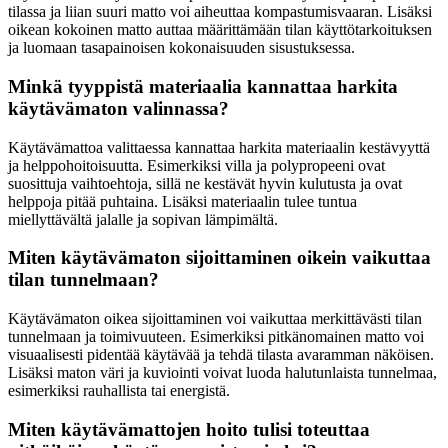
tilassa ja liian suuri matto voi aiheuttaa kompastumisvaaran. Lisäksi
oikean kokoinen matto auttaa määrittämään tilan käyttötarkoituksen
ja luomaan tasapainoisen kokonaisuuden sisustuksessa.
Minkä tyyppistä materiaalia kannattaa harkita
käytävämaton valinnassa?
Käytävämattoa valittaessa kannattaa harkita materiaalin kestävyyttä
ja helppohoitoisuutta. Esimerkiksi villa ja polypropeeni ovat
suosittuja vaihtoehtoja, sillä ne kestävät hyvin kulutusta ja ovat
helppoja pitää puhtaina. Lisäksi materiaalin tulee tuntua
miellyttävältä jalalle ja sopivan lämpimältä.
Miten käytävämaton sijoittaminen oikein vaikuttaa
tilan tunnelmaan?
Käytävämaton oikea sijoittaminen voi vaikuttaa merkittävästi tilan
tunnelmaan ja toimivuuteen. Esimerkiksi pitkänomainen matto voi
visuaalisesti pidentää käytävää ja tehdä tilasta avaramman näköisen.
Lisäksi maton väri ja kuviointi voivat luoda halutunlaista tunnelmaa,
esimerkiksi rauhallista tai energistä.
Miten käytävämattojen hoito tulisi toteuttaa