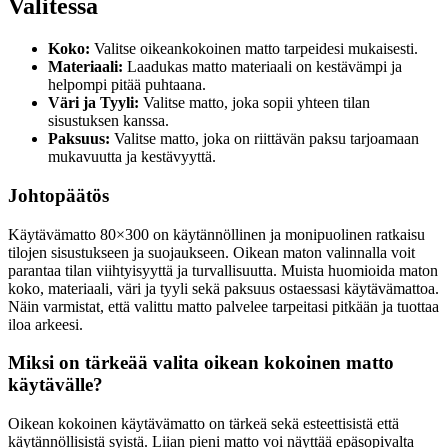
Valitessa
Koko:
Valitse oikeankokoinen matto tarpeidesi mukaisesti.
Materiaali:
Laadukas matto materiaali on kestävämpi ja
helpompi pitää puhtaana.
Väri ja Tyyli:
Valitse matto, joka sopii yhteen tilan
sisustuksen kanssa.
Paksuus:
Valitse matto, joka on riittävän paksu tarjoamaan
mukavuutta ja kestävyyttä.
Johtopäätös
Käytävämatto 80×300 on käytännöllinen ja monipuolinen ratkaisu
tilojen sisustukseen ja suojaukseen. Oikean maton valinnalla voit
parantaa tilan viihtyisyyttä ja turvallisuutta. Muista huomioida maton
koko, materiaali, väri ja tyyli sekä paksuus ostaessasi käytävämattoa.
Näin varmistat, että valittu matto palvelee tarpeitasi pitkään ja tuottaa
iloa arkeesi.
Miksi on tärkeää valita oikean kokoinen matto
käytävälle?
Oikean kokoinen käytävämatto on tärkeä sekä esteettisistä että
käytännöllisistä syistä. Liian pieni matto voi näyttää epäsopivalta