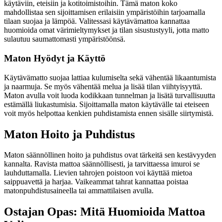
käytäviin, eteisiin ja kotitoimistoihin. Tämä maton koko
mahdollistaa sen sijoittamisen erilaisiin ympäristöihin tarjoamalla
tilaan suojaa ja lämpöä. Valitessasi käytävämattoa kannattaa
huomioida omat värimieltymykset ja tilan sisustustyyli, jotta matto
sulautuu saumattomasti ympäristöönsä.
Maton Hyödyt ja Käyttö
Käytävämatto suojaa lattiaa kulumiselta sekä vähentää likaantumista
ja naarmuja. Se myös vähentää melua ja lisää tilan viihtyisyyttä.
Maton avulla voit luoda kodikkaan tunnelman ja lisätä turvallisuutta
estämällä liukastumisia. Sijoittamalla maton käytävälle tai eteiseen
voit myös helpottaa kenkien puhdistamista ennen sisälle siirtymistä.
Maton Hoito ja Puhdistus
Maton säännöllinen hoito ja puhdistus ovat tärkeitä sen kestävyyden
kannalta. Ravista mattoa säännöllisesti, ja tarvittaessa imuroi se
lauhduttamalla. Lievien tahrojen poistoon voi käyttää mietoa
saippuavettä ja harjaa. Vaikeammat tahrat kannattaa poistaa
matonpuhdistusaineella tai ammattilaisen avulla.
Ostajan Opas: Mitä Huomioida Mattoa