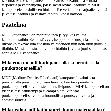
Mietitkö MDF kattopaneelin hankkimista? Kannattaa seurata
tarjouksia ja kampanjoita, joissa saatat löytää laadukkaita MDF
kattopaneeleita edulliseen hintaan. Tee vertailua eri tarjoajien välillä
ja valitse laadukas ja kestävä ratkaisu kotisi kattoon.
Päätelmä
MDF kattopaneeli on monipuolinen ja tyylikäs valinta
kattoratkaisuihin. Sen kestävyys, helppohoitoisuus ja laadukas
ulkonäkö tekevät siitä suositun vaihtoehdon niin koti- kuin julkisiin
tiloihin. Muista tutustua eri vaihtoehtoihin ja valita juuri sinun tilaasi
sopiva MDF kattopaneeli.
Mitä eroa on mdf kattopaneelilla ja perinteisellä
puukattopaneelilla?
MDF (Medium Density Fiberboard) kattopaneeli valmistetaan
puristamalla puukuituja yhteen liimalla, kun taas perinteinen
puukattopaneeli on valmistettu massiivipuusta. MDF kattopaneeli on
yleensä tasalaatuisempi ja sileämpi pinta, kun taas
puukattopaneelissa voi olla luonnollisia puunsyykuvioita ja
epätasaisuuksia.
Miksi valita mdf kattopaneeli katon materiaaliksi?