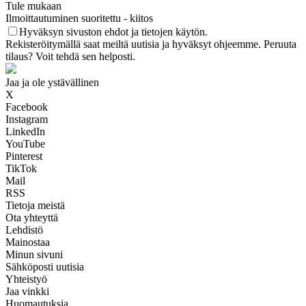
Tule mukaan
Ilmoittautuminen suoritettu - kiitos
Hyväksyn sivuston ehdot ja tietojen käytön.
Rekisteröitymällä saat meiltä uutisia ja hyväksyt ohjeemme. Peruuta
tilaus? Voit tehdä sen helposti.
Jaa ja ole ystävällinen
X
Facebook
Instagram
LinkedIn
YouTube
Pinterest
TikTok
Mail
RSS
Tietoja meistä
Ota yhteyttä
Lehdistö
Mainostaa
Minun sivuni
Sähköposti uutisia
Yhteistyö
Jaa vinkki
Huomautuksia