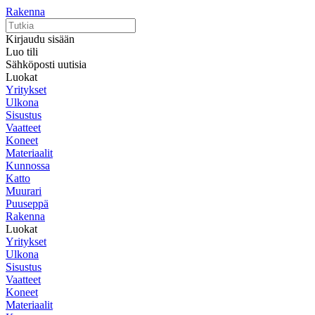
Rakenna
Kirjaudu sisään
Luo tili
Sähköposti uutisia
Luokat
Yritykset
Ulkona
Sisustus
Vaatteet
Koneet
Materiaalit
Kunnossa
Katto
Muurari
Puuseppä
Rakenna
Luokat
Yritykset
Ulkona
Sisustus
Vaatteet
Koneet
Materiaalit