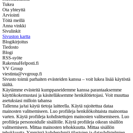
Tukea
Ota yhteyttä
Arviointi
Töitä meillä
Anna vinkki
Sivulinkit
Sivuston kartta
Blogikirjoitus
Tiedosto
Blogi
RSS-syöte
RakennaHelposti.fi
VV Group
viestinta@vvgroup.fi
Sivusto toimii parhaiten evästeiden kanssa – voit lukea lisää käytöstä
täältä.
Käytämme evästeitä kumppaneidemme kanssa parantaaksemme
käyttökokemustasi ja käsitelläksemme henkilötietojasi. Voit muuttaa
asetuksiasi milloin tahansa
Tallenna ja/tai käytä tietoja laitteella. Käytä rajoitettua dataa
mainosten valitsemiseen. Luo profiileja henkilökohtaista mainontaa
varten. Käytä profiileja kohdistettujen mainosten valitsemiseen. Luo
profiileja personoidulle sisällölle. Käytä profiileja oikean sisällön
valitsemiseen. Mittaa mainosten tehokkuutta. Mittaa sisällön
tehokkuutta. Ymmärrä kohderyhmiä tilastojen ja datayhdistelmien