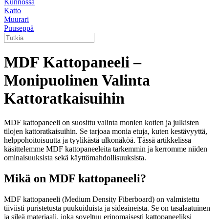
Kunnossa
Katto
Muurari
Puuseppä
MDF Kattopaneeli –
Monipuolinen Valinta
Kattoratkaisuihin
MDF kattopaneeli on suosittu valinta monien kotien ja julkisten
tilojen kattoratkaisuihin. Se tarjoaa monia etuja, kuten kestävyyttä,
helppohoitoisuutta ja tyylikästä ulkonäköä. Tässä artikkelissa
käsittelemme MDF kattopaneeleita tarkemmin ja kerromme niiden
ominaisuuksista sekä käyttömahdollisuuksista.
Mikä on MDF kattopaneeli?
MDF kattopaneeli (Medium Density Fiberboard) on valmistettu
tiiviisti puristetusta puukuiduista ja sideaineista. Se on tasalaatuinen
ja sileä materiaali, joka soveltuu erinomaisesti kattopaneeliksi