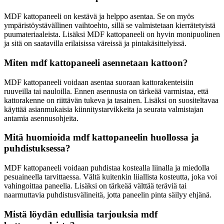
MDF kattopaneeli on kestävä ja helppo asentaa. Se on myös
ympäristöystävällinen vaihtoehto, sillä se valmistetaan kierrätetyistä
puumateriaaleista. Lisäksi MDF kattopaneeli on hyvin monipuolinen
ja sitä on saatavilla erilaisissa väreissä ja pintakäsittelyissä.
Miten mdf kattopaneeli asennetaan kattoon?
MDF kattopaneeli voidaan asentaa suoraan kattorakenteisiin
ruuveilla tai nauloilla. Ennen asennusta on tärkeää varmistaa, että
kattorakenne on riittävän tukeva ja tasainen. Lisäksi on suositeltavaa
käyttää asianmukaisia kiinnitystarvikkeita ja seurata valmistajan
antamia asennusohjeita.
Mitä huomioida mdf kattopaneelin huollossa ja
puhdistuksessa?
MDF kattopaneeli voidaan puhdistaa kostealla liinalla ja miedolla
pesuaineella tarvittaessa. Vältä kuitenkin liiallista kosteutta, joka voi
vahingoittaa paneelia. Lisäksi on tärkeää välttää teräviä tai
naarmuttavia puhdistusvälineitä, jotta paneelin pinta säilyy ehjänä.
Mistä löydän edullisia tarjouksia mdf