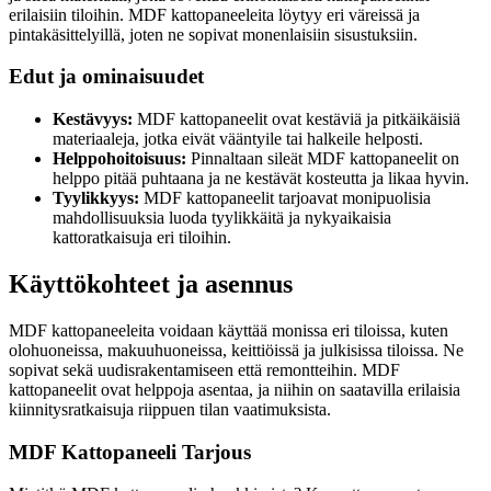
erilaisiin tiloihin. MDF kattopaneeleita löytyy eri väreissä ja
pintakäsittelyillä, joten ne sopivat monenlaisiin sisustuksiin.
Edut ja ominaisuudet
Kestävyys:
MDF kattopaneelit ovat kestäviä ja pitkäikäisiä
materiaaleja, jotka eivät vääntyile tai halkeile helposti.
Helppohoitoisuus:
Pinnaltaan sileät MDF kattopaneelit on
helppo pitää puhtaana ja ne kestävät kosteutta ja likaa hyvin.
Tyylikkyys:
MDF kattopaneelit tarjoavat monipuolisia
mahdollisuuksia luoda tyylikkäitä ja nykyaikaisia
kattoratkaisuja eri tiloihin.
Käyttökohteet ja asennus
MDF kattopaneeleita voidaan käyttää monissa eri tiloissa, kuten
olohuoneissa, makuuhuoneissa, keittiöissä ja julkisissa tiloissa. Ne
sopivat sekä uudisrakentamiseen että remontteihin. MDF
kattopaneelit ovat helppoja asentaa, ja niihin on saatavilla erilaisia
kiinnitysratkaisuja riippuen tilan vaatimuksista.
MDF Kattopaneeli Tarjous