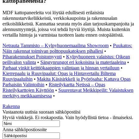
kattopaneeleista?
MDF kattopaneeleita voi löytää edullisesti erilaisista
rakennustarvikeliikkeistä, verkkokaupoista ja rakennusalan
erikoisliikkeistä. Kannattaa seurata myös alan tarjouskampanjoita ja
alennusmyyntejä, joissa voi tehdä hyviä löytöjä. Muista kuitenkin
vertailla hintoja ja varmistaa tuotteen laatu ennen ostopäätöstä.
Netrauta Tammisto – Kylpyhuonemaailma Showroom
•
Puukatos:
Näin rakennat toimivan polttopuukatoksen pihallesi
•
Piharakennukset Poistomyynti
•
Kylpyhuoneen valaistus: Oikean
peilivalon valinta
•
Sängynrungot eri kokoisina ja materiaaleina
•
Parhaat vinkit keittiökaappien valintaan ja hinnan vertailuun
•
Kierrepaalu ja Ruuvipaalut: Opas ja Hintavertailu Biltema
Ruuvipaaluihin
•
Makita Käsisirkkeli ja Pyörösaha: Kattava Opas
Parhaisiin Valintoihin
•
Risteilykartta Netissä – Opas
Risteilykarttojen Käyttöön
•
Suurentavat Meikkipeilit: Valaistuksen
merkitys meikkaamisessa
•
Rakenna
Vastaanota uutisia suoraan sähköpostiisi
Hyviä vinkkejä. Ei roskapostia. Vain hyödyllistä tietoa - ilmaiseksi.
Anna sähköpostiosoite