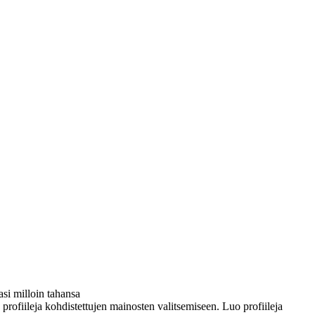
si milloin tahansa
ä profiileja kohdistettujen mainosten valitsemiseen. Luo profiileja