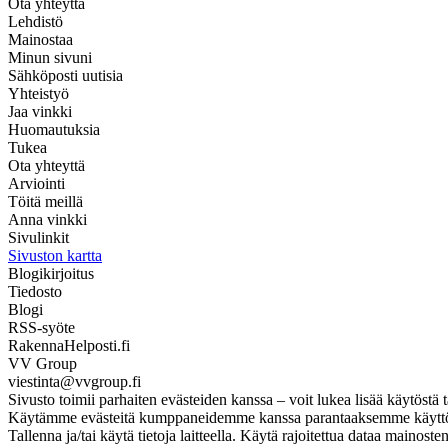
Ota yhteyttä
Lehdistö
Mainostaa
Minun sivuni
Sähköposti uutisia
Yhteistyö
Jaa vinkki
Huomautuksia
Tukea
Ota yhteyttä
Arviointi
Töitä meillä
Anna vinkki
Sivulinkit
Sivuston kartta
Blogikirjoitus
Tiedosto
Blogi
RSS-syöte
RakennaHelposti.fi
VV Group
viestinta@vvgroup.fi
Sivusto toimii parhaiten evästeiden kanssa – voit lukea lisää käytöstä t
Käytämme evästeitä kumppaneidemme kanssa parantaaksemme käyttökoke
Tallenna ja/tai käytä tietoja laitteella. Käytä rajoitettua dataa mainos