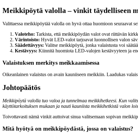
Meikkipöytä valolla – vinkit täydelliseen 
Valittaessa meikkipöytää valolla on hyvä ottaa huomioon seuraavat sei
Valoteho:
Tarkista, että meikkipöydän valot ovat riittävän kirkka
Värintoisto:
Hyvät LED-valot tarjoavat luonnollisen valon sä
Säädettävyys:
Valitse meikkipöytä, jonka valaistusta voi säätää 
Kestävyys:
Kiinnitä huomiota LED-valojen kestävyyteen ja energ
Valaistuksen merkitys meikkaamisessa
Oikeanlainen valaistus on avain kauniiseen meikkiin. Laadukas valais
Johtopäätös
Meikkipöytä valolla tuo valoa ja tunnelmaa meikkihetkeesi. Kun valits
käyttötarkoituksen mukaan ja nauti kauniista meikkihetkistä valon lois
Toivottavasti nämä vinkit auttoivat sinua valitsemaan sopivan meikki
Mitä hyötyä on meikkipöydästä, jossa on valaistus?