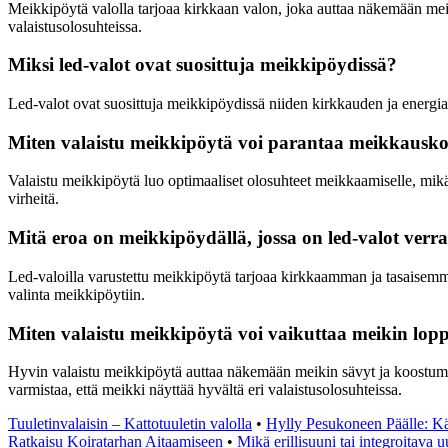
Meikkipöytä valolla tarjoaa kirkkaan valon, joka auttaa näkemään meik
valaistusolosuhteissa.
Miksi led-valot ovat suosittuja meikkipöydissä?
Led-valot ovat suosittuja meikkipöydissä niiden kirkkauden ja energia
Miten valaistu meikkipöytä voi parantaa meikkausk
Valaistu meikkipöytä luo optimaaliset olosuhteet meikkaamiselle, mikä
virheitä.
Mitä eroa on meikkipöydällä, jossa on led-valot verra
Led-valoilla varustettu meikkipöytä tarjoaa kirkkaamman ja tasaisemma
valinta meikkipöytiin.
Miten valaistu meikkipöytä voi vaikuttaa meikin lop
Hyvin valaistu meikkipöytä auttaa näkemään meikin sävyt ja koostum
varmistaa, että meikki näyttää hyvältä eri valaistusolosuhteissa.
Tuuletinvalaisin – Kattotuuletin valolla
•
Hylly Pesukoneen Päälle: Kä
Ratkaisu Koiratarhan Aitaamiseen
•
Mikä erillisuuni tai integroitava u