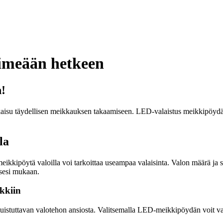
pimeään hetkeen
n!
aisu täydellisen meikkauksen takaamiseen. LED-valaistus meikkipöydäs
la
eikkipöytä valoilla voi tarkoittaa useampaa valaisinta. Valon määrä ja s
sesi mukaan.
kkiin
uistuttavan valotehon ansiosta. Valitsemalla LED-meikkipöydän voit var