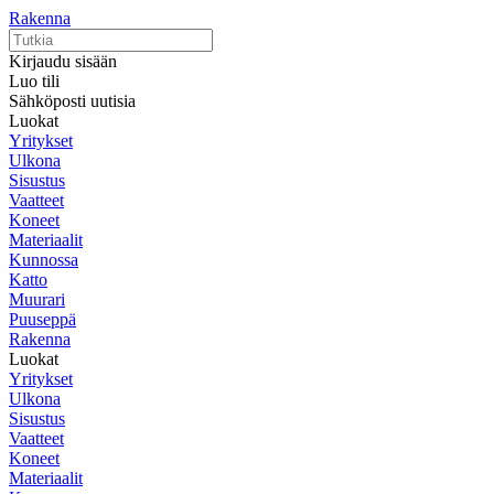
Rakenna
Kirjaudu sisään
Luo tili
Sähköposti uutisia
Luokat
Yritykset
Ulkona
Sisustus
Vaatteet
Koneet
Materiaalit
Kunnossa
Katto
Muurari
Puuseppä
Rakenna
Luokat
Yritykset
Ulkona
Sisustus
Vaatteet
Koneet
Materiaalit