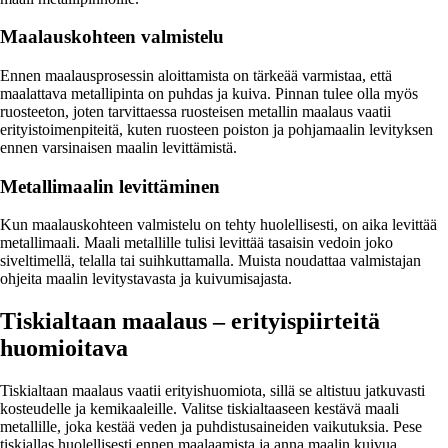
Maalauskohteen valmistelu
Ennen maalausprosessin aloittamista on tärkeää varmistaa, että
maalattava metallipinta on puhdas ja kuiva. Pinnan tulee olla myös
ruosteeton, joten tarvittaessa ruosteisen metallin maalaus vaatii
erityistoimenpiteitä, kuten ruosteen poiston ja pohjamaalin levityksen
ennen varsinaisen maalin levittämistä.
Metallimaalin levittäminen
Kun maalauskohteen valmistelu on tehty huolellisesti, on aika levittää
metallimaali. Maali metallille tulisi levittää tasaisin vedoin joko
siveltimellä, telalla tai suihkuttamalla. Muista noudattaa valmistajan
ohjeita maalin levitystavasta ja kuivumisajasta.
Tiskialtaan maalaus – erityispiirteitä
huomioitava
Tiskialtaan maalaus vaatii erityishuomiota, sillä se altistuu jatkuvasti
kosteudelle ja kemikaaleille. Valitse tiskialtaaseen kestävä maali
metallille, joka kestää veden ja puhdistusaineiden vaikutuksia. Pese
tiskiallas huolellisesti ennen maalaamista ja anna maalin kuivua