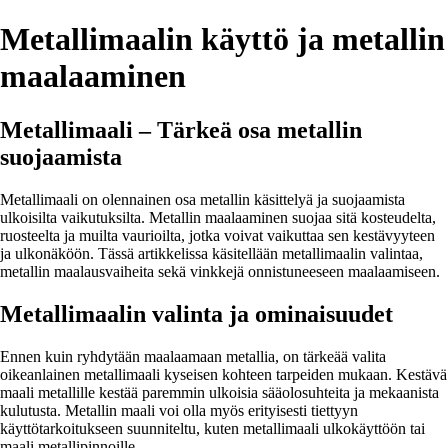
Metallimaalin käyttö ja metallin
maalaaminen
Metallimaali – Tärkeä osa metallin
suojaamista
Metallimaali on olennainen osa metallin käsittelyä ja suojaamista
ulkoisilta vaikutuksilta. Metallin maalaaminen suojaa sitä kosteudelta,
ruosteelta ja muilta vaurioilta, jotka voivat vaikuttaa sen kestävyyteen
ja ulkonäköön. Tässä artikkelissa käsitellään metallimaalin valintaa,
metallin maalausvaiheita sekä vinkkejä onnistuneeseen maalaamiseen.
Metallimaalin valinta ja ominaisuudet
Ennen kuin ryhdytään maalaamaan metallia, on tärkeää valita
oikeanlainen metallimaali kyseisen kohteen tarpeiden mukaan. Kestävä
maali metallille kestää paremmin ulkoisia sääolosuhteita ja mekaanista
kulutusta. Metallin maali voi olla myös erityisesti tiettyyn
käyttötarkoitukseen suunniteltu, kuten metallimaali ulkokäyttöön tai
maali metallipinnoille.