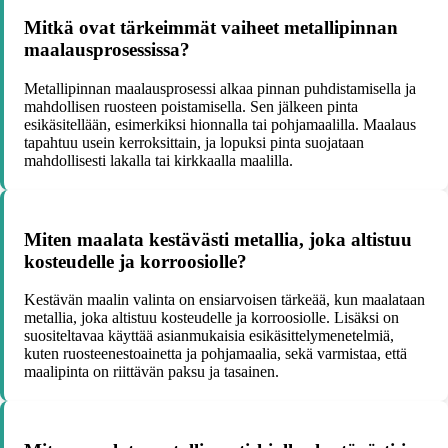
Mitkä ovat tärkeimmät vaiheet metallipinnan
maalausprosessissa?
Metallipinnan maalausprosessi alkaa pinnan puhdistamisella ja
mahdollisen ruosteen poistamisella. Sen jälkeen pinta
esikäsitellään, esimerkiksi hionnalla tai pohjamaalilla. Maalaus
tapahtuu usein kerroksittain, ja lopuksi pinta suojataan
mahdollisesti lakalla tai kirkkaalla maalilla.
Miten maalata kestävästi metallia, joka altistuu
kosteudelle ja korroosiolle?
Kestävän maalin valinta on ensiarvoisen tärkeää, kun maalataan
metallia, joka altistuu kosteudelle ja korroosiolle. Lisäksi on
suositeltavaa käyttää asianmukaisia esikäsittelymenetelmiä,
kuten ruosteenestoainetta ja pohjamaalia, sekä varmistaa, että
maalipinta on riittävän paksu ja tasainen.