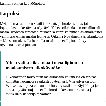
kunnolla ennen käyttöönottoa.
Lopuksi
Metallin maalaaminen vaatii tarkkuutta ja huolellisuutta, jotta
lopputulos on kestävä ja näyttävä. Valitse oikeanlainen metallimaali
maalauskohteen tarpeiden mukaan ja varmista pinnan asianmukainen
valmistelu ennen maalin levitystä. Oikeilla työvälineillä ja tekniikoilla
sekä asianmukaisella huollolla maalattu metallipinta säilyy
hyvännäköisenä pitkään.
Miten valita oikea maali metallipintojen
maalaamiseen ulkokäyttöön?
Ulkokäyttöön tarkoitetun metallimaalin valinnassa on tärkeää
kiinnittää huomiota säänkestävyyteen ja UV-säteilyn kestoon.
Valitse maali, joka on suunniteltu erityisesti ulkokäyttöön ja joka
tarjoaa hyvän suojan metallipinnoille kosteutta, ruostetta ja
muita ulkoisia tekijöitä vastaan.