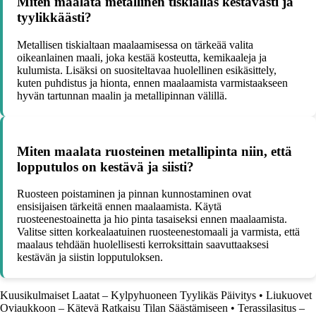
Miten maalata metallinen tiskiallas kestävästi ja
tyylikkäästi?
Metallisen tiskialtaan maalaamisessa on tärkeää valita
oikeanlainen maali, joka kestää kosteutta, kemikaaleja ja
kulumista. Lisäksi on suositeltavaa huolellinen esikäsittely,
kuten puhdistus ja hionta, ennen maalaamista varmistaakseen
hyvän tartunnan maalin ja metallipinnan välillä.
Miten maalata ruosteinen metallipinta niin, että
lopputulos on kestävä ja siisti?
Ruosteen poistaminen ja pinnan kunnostaminen ovat
ensisijaisen tärkeitä ennen maalaamista. Käytä
ruosteenestoainetta ja hio pinta tasaiseksi ennen maalaamista.
Valitse sitten korkealaatuinen ruosteenestomaali ja varmista, että
maalaus tehdään huolellisesti kerroksittain saavuttaaksesi
kestävän ja siistin lopputuloksen.
Kuusikulmaiset Laatat – Kylpyhuoneen Tyylikäs Päivitys
•
Liukuovet
Oviaukkoon – Kätevä Ratkaisu Tilan Säästämiseen
•
Terassilasitus –