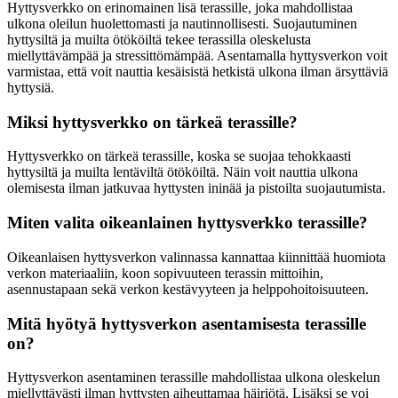
Hyttysverkko on erinomainen lisä terassille, joka mahdollistaa
ulkona oleilun huolettomasti ja nautinnollisesti. Suojautuminen
hyttysiltä ja muilta ötököiltä tekee terassilla oleskelusta
miellyttävämpää ja stressittömämpää. Asentamalla hyttysverkon voit
varmistaa, että voit nauttia kesäisistä hetkistä ulkona ilman ärsyttäviä
hyttysiä.
Miksi hyttysverkko on tärkeä terassille?
Hyttysverkko on tärkeä terassille, koska se suojaa tehokkaasti
hyttysiltä ja muilta lentäviltä ötököiltä. Näin voit nauttia ulkona
olemisesta ilman jatkuvaa hyttysten ininää ja pistoilta suojautumista.
Miten valita oikeanlainen hyttysverkko terassille?
Oikeanlaisen hyttysverkon valinnassa kannattaa kiinnittää huomiota
verkon materiaaliin, koon sopivuuteen terassin mittoihin,
asennustapaan sekä verkon kestävyyteen ja helppohoitoisuuteen.
Mitä hyötyä hyttysverkon asentamisesta terassille
on?
Hyttysverkon asentaminen terassille mahdollistaa ulkona oleskelun
miellyttävästi ilman hyttysten aiheuttamaa häiriötä. Lisäksi se voi