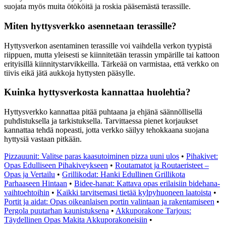
suojata myös muita ötököitä ja roskia pääsemästä terassille.
Miten hyttysverkko asennetaan terassille?
Hyttysverkon asentaminen terassille voi vaihdella verkon tyypistä
riippuen, mutta yleisesti se kiinnitetään terassin ympärille tai kattoon
erityisillä kiinnitystarvikkeilla. Tärkeää on varmistaa, että verkko on
tiivis eikä jätä aukkoja hyttysten pääsylle.
Kuinka hyttysverkosta kannattaa huolehtia?
Hyttysverkko kannattaa pitää puhtaana ja ehjänä säännöllisellä
puhdistuksella ja tarkistuksella. Tarvittaessa pienet korjaukset
kannattaa tehdä nopeasti, jotta verkko säilyy tehokkaana suojana
hyttysiä vastaan pitkään.
Pizzauunit: Valitse paras kaasutoiminen pizza uuni ulos
•
Pihakivet:
Opas Edulliseen Pihakiveykseen
•
Routamatot ja Routaeristeet –
Opas ja Vertailu
•
Grillikodat: Hanki Edullinen Grillikota
Parhaaseen Hintaan
•
Bidee-hanat: Kattava opas erilaisiin bidehana-
vaihtoehtoihin
•
Kaikki tarvitsemasi tietää kylpyhuoneen laatoista
•
Portit ja aidat: Opas oikeanlaisen portin valintaan ja rakentamiseen
•
Pergola puutarhan kaunistuksena
•
Akkuporakone Tarjous:
Täydellinen Opas Makita Akkuporakoneisiin
•