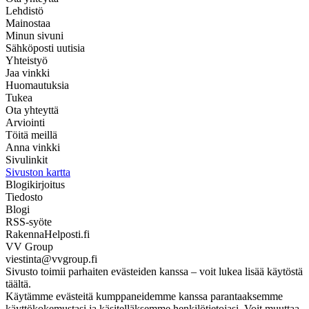
Lehdistö
Mainostaa
Minun sivuni
Sähköposti uutisia
Yhteistyö
Jaa vinkki
Huomautuksia
Tukea
Ota yhteyttä
Arviointi
Töitä meillä
Anna vinkki
Sivulinkit
Sivuston kartta
Blogikirjoitus
Tiedosto
Blogi
RSS-syöte
RakennaHelposti.fi
VV Group
viestinta@vvgroup.fi
Sivusto toimii parhaiten evästeiden kanssa – voit lukea lisää käytöstä
täältä.
Käytämme evästeitä kumppaneidemme kanssa parantaaksemme
käyttökokemustasi ja käsitelläksemme henkilötietojasi. Voit muuttaa