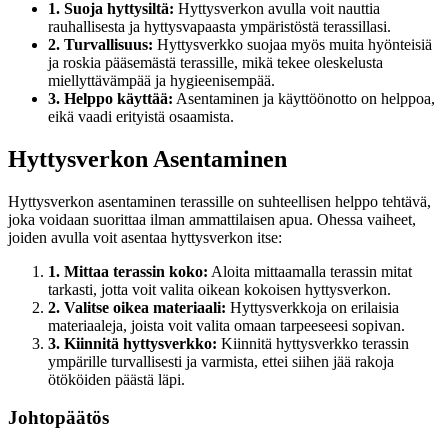
1. Suoja hyttysiltä:
Hyttysverkon avulla voit nauttia
rauhallisesta ja hyttysvapaasta ympäristöstä terassillasi.
2. Turvallisuus:
Hyttysverkko suojaa myös muita hyönteisiä
ja roskia pääsemästä terassille, mikä tekee oleskelusta
miellyttävämpää ja hygieenisempää.
3. Helppo käyttää:
Asentaminen ja käyttöönotto on helppoa,
eikä vaadi erityistä osaamista.
Hyttysverkon Asentaminen
Hyttysverkon asentaminen terassille on suhteellisen helppo tehtävä,
joka voidaan suorittaa ilman ammattilaisen apua. Ohessa vaiheet,
joiden avulla voit asentaa hyttysverkon itse:
1. Mittaa terassin koko:
Aloita mittaamalla terassin mitat
tarkasti, jotta voit valita oikean kokoisen hyttysverkon.
2. Valitse oikea materiaali:
Hyttysverkkoja on erilaisia
materiaaleja, joista voit valita omaan tarpeeseesi sopivan.
3. Kiinnitä hyttysverkko:
Kiinnitä hyttysverkko terassin
ympärille turvallisesti ja varmista, ettei siihen jää rakoja
ötököiden päästä läpi.
Johtopäätös