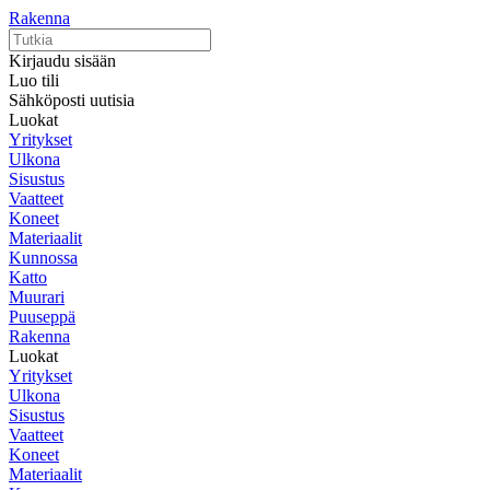
Rakenna
Kirjaudu sisään
Luo tili
Sähköposti uutisia
Luokat
Yritykset
Ulkona
Sisustus
Vaatteet
Koneet
Materiaalit
Kunnossa
Katto
Muurari
Puuseppä
Rakenna
Luokat
Yritykset
Ulkona
Sisustus
Vaatteet
Koneet
Materiaalit