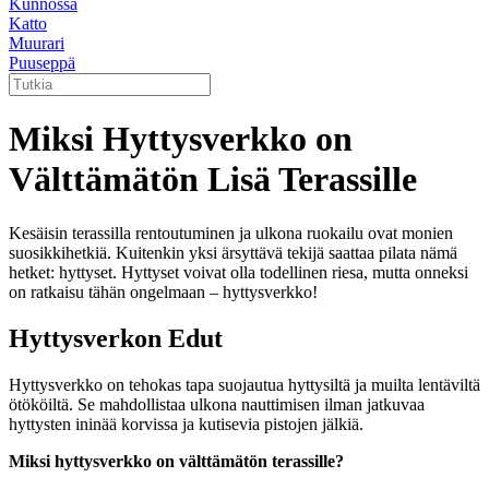
Kunnossa
Katto
Muurari
Puuseppä
Miksi Hyttysverkko on
Välttämätön Lisä Terassille
Kesäisin terassilla rentoutuminen ja ulkona ruokailu ovat monien
suosikkihetkiä. Kuitenkin yksi ärsyttävä tekijä saattaa pilata nämä
hetket: hyttyset. Hyttyset voivat olla todellinen riesa, mutta onneksi
on ratkaisu tähän ongelmaan – hyttysverkko!
Hyttysverkon Edut
Hyttysverkko on tehokas tapa suojautua hyttysiltä ja muilta lentäviltä
ötököiltä. Se mahdollistaa ulkona nauttimisen ilman jatkuvaa
hyttysten ininää korvissa ja kutisevia pistojen jälkiä.
Miksi hyttysverkko on välttämätön terassille?