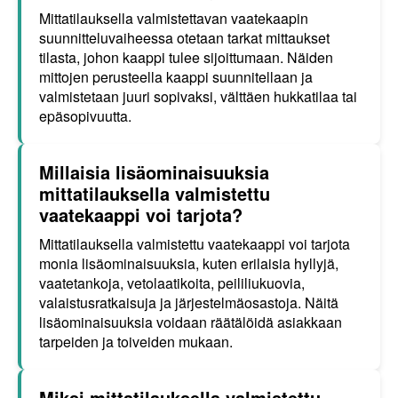
Mittatilauksella valmistettavan vaatekaapin
suunnitteluvaiheessa otetaan tarkat mittaukset
tilasta, johon kaappi tulee sijoittumaan. Näiden
mittojen perusteella kaappi suunnitellaan ja
valmistetaan juuri sopivaksi, välttäen hukkatilaa tai
epäsopivuutta.
Millaisia lisäominaisuuksia
mittatilauksella valmistettu
vaatekaappi voi tarjota?
Mittatilauksella valmistettu vaatekaappi voi tarjota
monia lisäominaisuuksia, kuten erilaisia hyllyjä,
vaatetankoja, vetolaatikoita, peililiukuovia,
valaistusratkaisuja ja järjestelmäosastoja. Näitä
lisäominaisuuksia voidaan räätälöidä asiakkaan
tarpeiden ja toiveiden mukaan.
Miksi mittatilauksella valmistettu