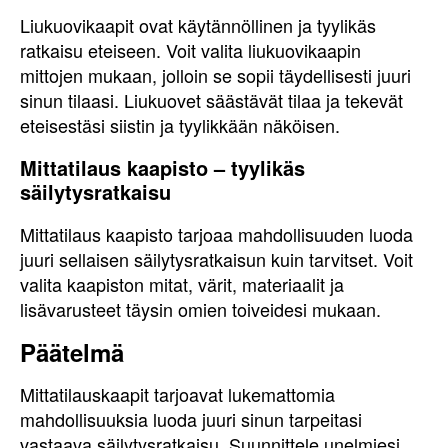
Liukuovikaapit ovat käytännöllinen ja tyylikäs
ratkaisu eteiseen. Voit valita liukuovikaapin
mittojen mukaan, jolloin se sopii täydellisesti juuri
sinun tilaasi. Liukuovet säästävät tilaa ja tekevät
eteisestäsi siistin ja tyylikkään näköisen.
Mittatilaus kaapisto – tyylikäs
säilytysratkaisu
Mittatilaus kaapisto tarjoaa mahdollisuuden luoda
juuri sellaisen säilytysratkaisun kuin tarvitset. Voit
valita kaapiston mitat, värit, materiaalit ja
lisävarusteet täysin omien toiveidesi mukaan.
Päätelmä
Mittatilauskaapit tarjoavat lukemattomia
mahdollisuuksia luoda juuri sinun tarpeitasi
vastaava säilytysratkaisu. Suunnittele unelmiesi