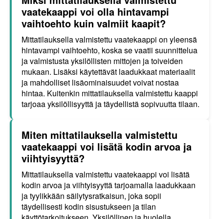
vaatekaappi voi olla hintavampi
vaihtoehto kuin valmiit kaapit?
Mittatilauksella valmistettu vaatekaappi on yleensä
hintavampi vaihtoehto, koska se vaatii suunnittelua
ja valmistusta yksilöllisten mittojen ja toiveiden
mukaan. Lisäksi käytettävät laadukkaat materiaalit
ja mahdolliset lisäominaisuudet voivat nostaa
hintaa. Kuitenkin mittatilauksella valmistettu kaappi
tarjoaa yksilöllisyyttä ja täydellistä sopivuutta tilaan.
Miten mittatilauksella valmistettu
vaatekaappi voi lisätä kodin arvoa ja
viihtyisyyttä?
Mittatilauksella valmistettu vaatekaappi voi lisätä
kodin arvoa ja viihtyisyyttä tarjoamalla laadukkaan
ja tyylikkään säilytysratkaisun, joka sopii
täydellisesti kodin sisustukseen ja tilan
käyttötarkoitukseen. Yksilöllinen ja huolella