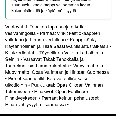
suunniteltu vaatekaappi voi parantaa kodin
kokonaisilmettä ja käytännöllisyyttä.
Vuotovahti: Tehokas tapa suojata kotia
vesivahingoilta
•
Parhaat vinkit keittiökaappien
valintaan ja hinnan vertailuun
•
Kaappisänky –
Käytännöllinen ja Tilaa Säästävä Sisustusratkaisu
•
Klinkkerilaatat – Täydellinen Valinta Lattioihin ja
Seiniin
•
Varaavat Takat: Tehokkaita ja
Tunnelmallisia Lämmönlähteitä
•
Vinyylimatto ja
Muovimatto: Opas Valintaan ja Hintaan Suomessa
•
Pienet kaasugrillit: Kätevät grilliratkaisut
ulkotiloihin
•
Puukiukaat: Opas Oikean Valinnan
Tekemiseen
•
Pihakivet: Opas Edulliseen
Pihakiveykseen
•
Parhaat keinun pehmusteet:
Pihan viihtyvyyttä lisäämässä
•