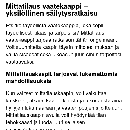
Mittatilaus vaatekaappi –
yksilöllinen säilytysratkaisu
Etsitkö täydellistä vaatekaappia, joka sopii
täydellisesti tilaasi ja tarpeisiisi? Mittatilaus
vaatekaappi tarjoaa ratkaisun tähän ongelmaan.
Voit suunnitella kaapin täysin mittojesi mukaan ja
valita sisäosat sekä ulkoasun juuri sinun tarpeitasi
vastaavaksi.
Mittatilauskaapit tarjoavat lukemattomia
mahdollisuuksia
Kun valitset mittatilauskaapin, voit vaikuttaa
kaikkeen, alkaen kaapin koosta ja ulkonäöstä aina
hyllyjen lukumäärään ja vaateriippujen sijoitteluun.
Mittatilauskaapin avulla voit hyödyntää tilan
tehokkaasti ja luoda juuri sellaisen
säilytysratkaisun kuin haluat.