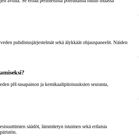
jen avulla. Se eroaa perinteisistä porealtaista muun muassa
, veden puhdistusjärjestelmät sekä älykkäät ohjauspaneelit. Näiden
tamiseksi?
 veden pH-tasapainon ja kemikaalipitoisuuksien seuranta,
vesisuuttimien säädöt, lämmitetyn istuimen sekä erilaisia
päristön.