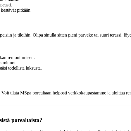
peasti.
 kestävät pitkään.
rpeisiin ja tiloihin. Olipa sinulla sitten pieni parveke tai suuri terassi
okan rentoutumisen.
toiminnot.
äsi todellista luksusta.
oit tilata MSpa porealtaan helposti verkkokaupastamme ja aloittaa rento
istä porealtaista?