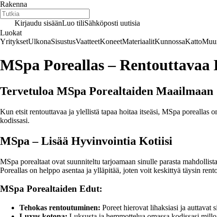
Rakenna
Kirjaudu sisään
Luo tili
Sähköposti uutisia
Luokat
Yritykset
Ulkona
Sisustus
Vaatteet
Koneet
Materiaalit
Kunnossa
Katto
Muur
MSpa Poreallas – Rentouttavaa
Tervetuloa MSpa Porealtaiden Maailmaan
Kun etsit rentouttavaa ja ylellistä tapaa hoitaa itseäsi, MSpa poreallas 
kodissasi.
MSpa – Lisää Hyvinvointia Kotiisi
MSpa porealtaat ovat suunniteltu tarjoamaan sinulle parasta mahdollista
Poreallas on helppo asentaa ja ylläpitää, joten voit keskittyä täysin ren
MSpa Porealtaiden Edut:
Tehokas rentoutuminen:
Poreet hierovat lihaksiasi ja auttavat
Luxus kotona:
Luksusta ja hemmottelua omassa kodissasi millo