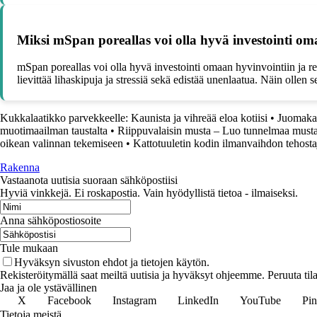
Miksi mSpan poreallas voi olla hyvä investointi om
mSpan poreallas voi olla hyvä investointi omaan hyvinvointiin ja r
lievittää lihaskipuja ja stressiä sekä edistää unenlaatua. Näin ollen 
Kukkalaatikko parvekkeelle: Kaunista ja vihreää eloa kotiisi
•
Juomakaap
muotimaailman taustalta
•
Riippuvalaisin musta – Luo tunnelmaa mustal
oikean valinnan tekemiseen
•
Kattotuuletin kodin ilmanvaihdon tehosta
Rakenna
Vastaanota uutisia suoraan sähköpostiisi
Hyviä vinkkejä. Ei roskapostia. Vain hyödyllistä tietoa - ilmaiseksi.
Anna sähköpostiosoite
Tule mukaan
Hyväksyn sivuston ehdot ja tietojen käytön.
Rekisteröitymällä saat meiltä uutisia ja hyväksyt ohjeemme. Peruuta tila
Jaa ja ole ystävällinen
X
Facebook
Instagram
LinkedIn
YouTube
Pin
Tietoja meistä