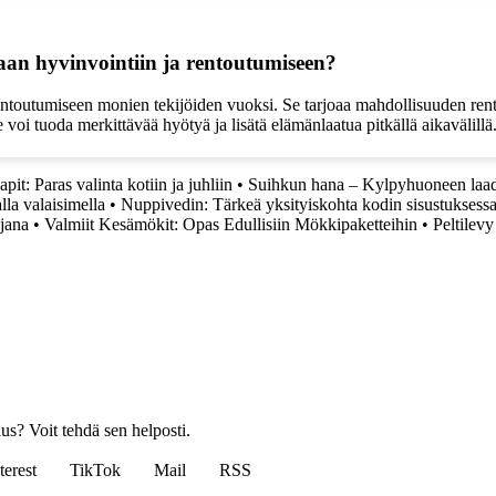
aan hyvinvointiin ja rentoutumiseen?
entoutumiseen monien tekijöiden vuoksi. Se tarjoaa mahdollisuuden rent
se voi tuoda merkittävää hyötyä ja lisätä elämänlaatua pitkällä aikavälillä
it: Paras valinta kotiin ja juhliin
•
Suihkun hana – Kylpyhuoneen laad
la valaisimella
•
Nuppivedin: Tärkeä yksityiskohta kodin sisustuksess
jana
•
Valmiit Kesämökit: Opas Edullisiin Mökkipaketteihin
•
Peltilev
us? Voit tehdä sen helposti.
terest
TikTok
Mail
RSS