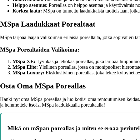
Helppo asennus:
Poreallas on helppo asentaa ja käyttövalmis no
Korkea laatu:
MSpa on tunnettu laadukkaista tuotteistaan, jotka
MSpa Laadukkaat Porealtaat
MSpa tarjoaa laajan valikoiman erilaisia porealtaita, jotka sopivat eri ta
MSpa Porealtaiden Valikoima:
MSpa XE:
Tyylikäs ja tehokas poreallas, joka tarjoaa huippulu
MSpa Elite:
Ylellinen poreallas, jossa on monipuoliset hieronta
MSpa Luxury:
Eksklusiivinen poreallas, joka tekee kylpyhetkest
Osta Oma MSpa Poreallas
Hanki nyt oma MSpa poreallas ja luo kotiisi oma rentoutumisen keidas. V
ja hemmottele itseäsi MSpa laadukkaalla porealtaalla!
Mikä on mSpan poreallas ja miten se eroaa perinteis