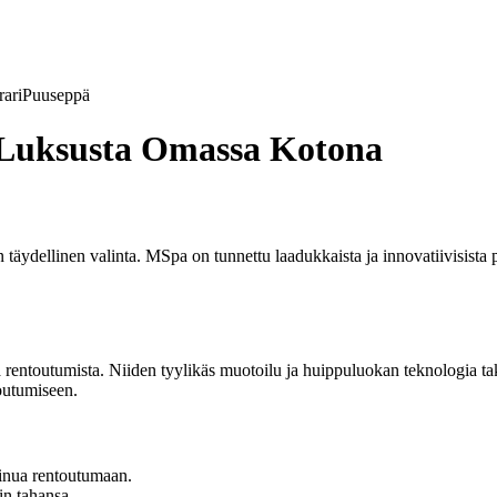
ari
Puuseppä
 Luksusta Omassa Kotona
on täydellinen valinta. MSpa on tunnettu laadukkaista ja innovatiivisista
 rentoutumista. Niiden tyylikäs muotoilu ja huippuluokan teknologia taka
toutumiseen.
 sinua rentoutumaan.
in tahansa.