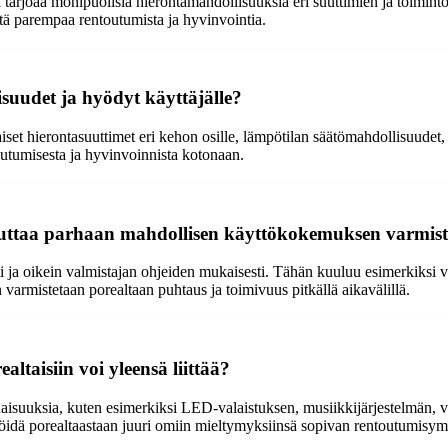
 tarjoaa monipuolisia hierontamahdollisuuksia eri suuttimien ja toiminto
istä parempaa rentoutumista ja hyvinvointia.
uudet ja hyödyt käyttäjälle?
set hierontasuuttimet eri kehon osille, lämpötilan säätömahdollisuudet
outumisesta ja hyvinvoinnista kotonaan.
oteuttaa parhaan mahdollisen käyttökokemuksen varmis
sti ja oikein valmistajan ohjeiden mukaisesti. Tähän kuuluu esimerkiksi
varmistetaan porealtaan puhtaus ja toimivuus pitkällä aikavälillä.
ltaisiin voi yleensä liittää?
ominaisuuksia, kuten esimerkiksi LED-valaistuksen, musiikkijärjestelmän, 
älöidä porealtaastaan juuri omiin mieltymyksiinsä sopivan rentoutumisym