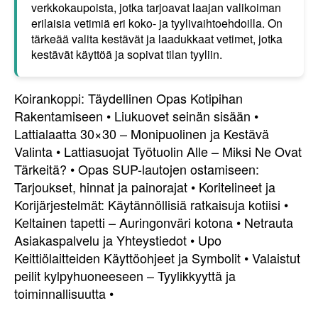
verkkokaupoista, jotka tarjoavat laajan valikoiman
erilaisia vetimiä eri koko- ja tyylivaihtoehdoilla. On
tärkeää valita kestävät ja laadukkaat vetimet, jotka
kestävät käyttöä ja sopivat tilan tyyliin.
Koirankoppi: Täydellinen Opas Kotipihan
Rakentamiseen
•
Liukuovet seinän sisään
•
Lattialaatta 30×30 – Monipuolinen ja Kestävä
Valinta
•
Lattiasuojat Työtuolin Alle – Miksi Ne Ovat
Tärkeitä?
•
Opas SUP-lautojen ostamiseen:
Tarjoukset, hinnat ja painorajat
•
Koritelineet ja
Korijärjestelmät: Käytännöllisiä ratkaisuja kotiisi
•
Keltainen tapetti – Auringonväri kotona
•
Netrauta
Asiakaspalvelu ja Yhteystiedot
•
Upo
Keittiölaitteiden Käyttöohjeet ja Symbolit
•
Valaistut
peilit kylpyhuoneeseen – Tyylikkyyttä ja
toiminnallisuutta
•