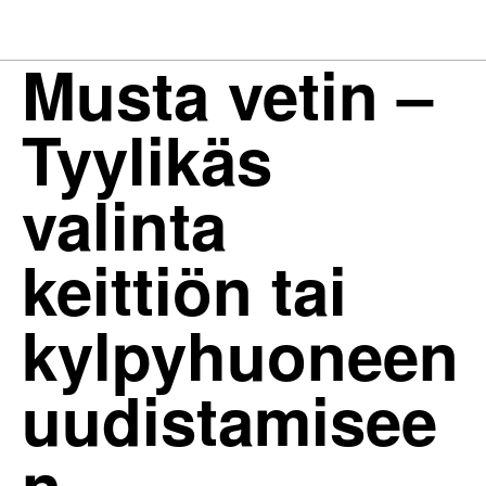
Musta vetin –
Tyylikäs
valinta
keittiön tai
kylpyhuoneen
uudistamisee
n