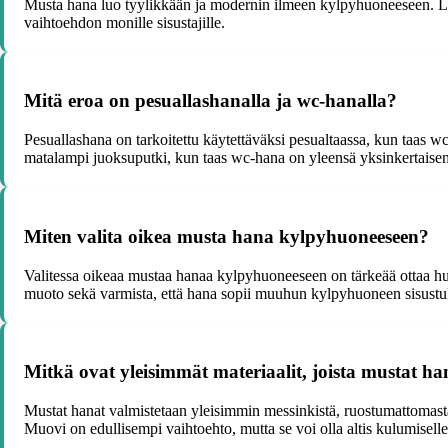
Musta hana luo tyylikkään ja modernin ilmeen kylpyhuoneeseen. Lisäks
vaihtoehdon monille sisustajille.
Mitä eroa on pesuallashanalla ja wc-hanalla?
Pesuallashana on tarkoitettu käytettäväksi pesualtaassa, kun taas wc
matalampi juoksuputki, kun taas wc-hana on yleensä yksinkertaisem
Miten valita oikea musta hana kylpyhuoneeseen?
Valitessa oikeaa mustaa hanaa kylpyhuoneeseen on tärkeää ottaa huom
muoto sekä varmista, että hana sopii muuhun kylpyhuoneen sisustu
Mitkä ovat yleisimmät materiaalit, joista mustat ha
Mustat hanat valmistetaan yleisimmin messinkistä, ruostumattomasta
Muovi on edullisempi vaihtoehto, mutta se voi olla altis kulumiselle