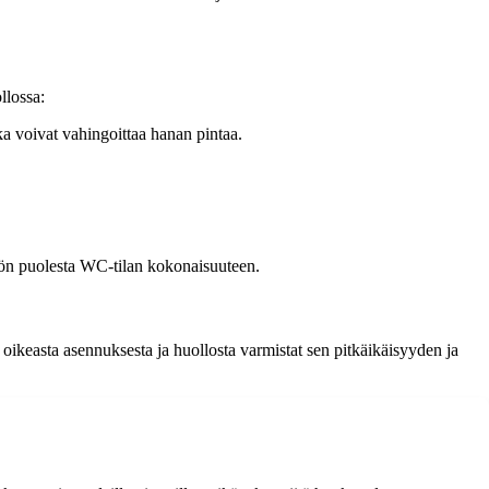
llossa:
ka voivat vahingoittaa hanan pintaa.
äön puolesta WC-tilan kokonaisuuteen.
oikeasta asennuksesta ja huollosta varmistat sen pitkäikäisyyden ja