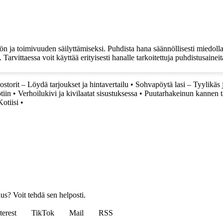
ja toimivuuden säilyttämiseksi. Puhdista hana säännöllisesti miedolla
Tarvittaessa voit käyttää erityisesti hanalle tarkoitettuja puhdistusaineit
torit – Löydä tarjoukset ja hintavertailu
•
Sohvapöytä lasi – Tyylikäs 
tiin
•
Verhoilukivi ja kivilaatat sisustuksessa
•
Puutarhakeinun kannen t
otiisi
•
us? Voit tehdä sen helposti.
terest
TikTok
Mail
RSS