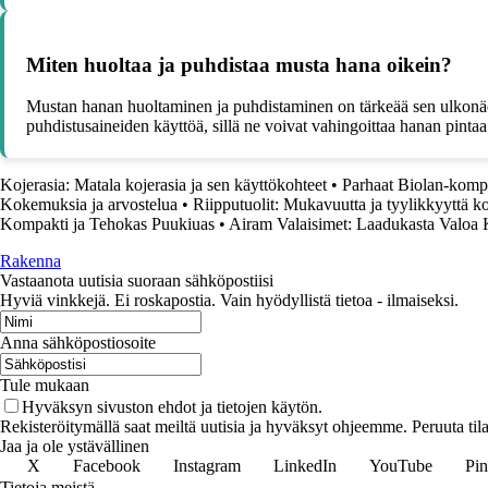
Miten huoltaa ja puhdistaa musta hana oikein?
Mustan hanan huoltaminen ja puhdistaminen on tärkeää sen ulkonäön 
puhdistusaineiden käyttöä, sillä ne voivat vahingoittaa hanan pintaa. 
Kojerasia: Matala kojerasia ja sen käyttökohteet
•
Parhaat Biolan-kompos
Kokemuksia ja arvostelua
•
Riipputuolit: Mukavuutta ja tyylikkyyttä ko
Kompakti ja Tehokas Puukiuas
•
Airam Valaisimet: Laadukasta Valoa K
Rakenna
Vastaanota uutisia suoraan sähköpostiisi
Hyviä vinkkejä. Ei roskapostia. Vain hyödyllistä tietoa - ilmaiseksi.
Anna sähköpostiosoite
Tule mukaan
Hyväksyn sivuston ehdot ja tietojen käytön.
Rekisteröitymällä saat meiltä uutisia ja hyväksyt ohjeemme. Peruuta tila
Jaa ja ole ystävällinen
X
Facebook
Instagram
LinkedIn
YouTube
Pin
Tietoja meistä