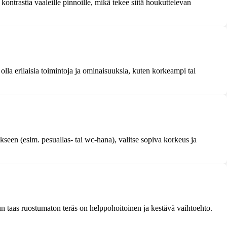
ontrastia vaaleille pinnoille, mikä tekee siitä houkuttelevan
lla erilaisia toimintoja ja ominaisuuksia, kuten korkeampi tai
seen (esim. pesuallas- tai wc-hana), valitse sopiva korkeus ja
un taas ruostumaton teräs on helppohoitoinen ja kestävä vaihtoehto.