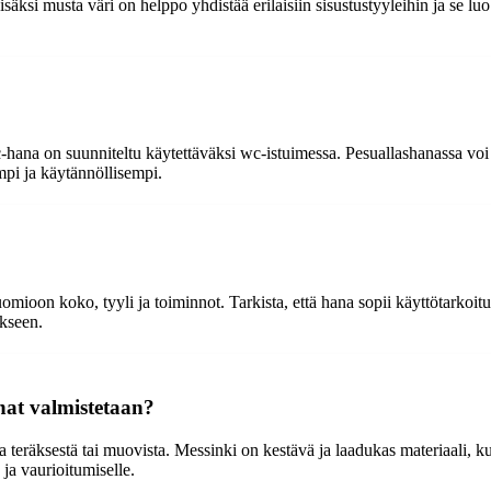
i musta väri on helppo yhdistää erilaisiin sisustustyyleihin ja se luo k
-hana on suunniteltu käytettäväksi wc-istuimessa. Pesuallashanassa voi o
pi ja käytännöllisempi.
ioon koko, tyyli ja toiminnot. Tarkista, että hana sopii käyttötarkoituk
kseen.
nat valmistetaan?
 teräksestä tai muovista. Messinki on kestävä ja laadukas materiaali, k
 ja vaurioitumiselle.