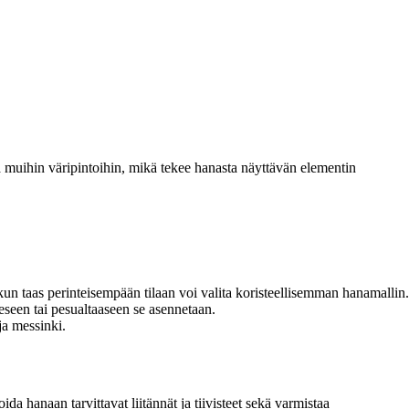
a muihin väripintoihin, mikä tekee hanasta näyttävän elementin
un taas perinteisempään tilaan voi valita koristeellisemman hanamallin.
seen tai pesualtaaseen se asennetaan.
ja messinki.
a hanaan tarvittavat liitännät ja tiivisteet sekä varmistaa