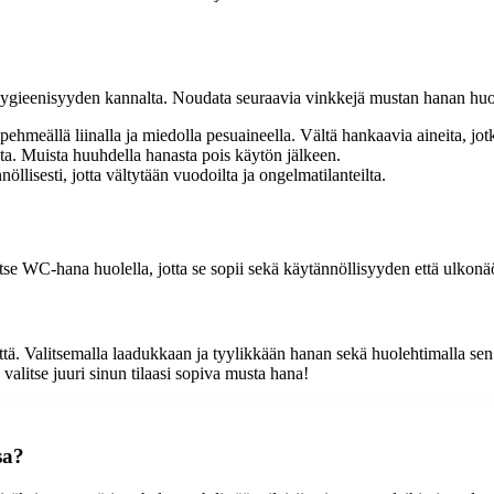
 hygieenisyyden kannalta. Noudata seuraavia vinkkejä mustan hanan huo
pehmeällä liinalla ja miedolla pesuaineella. Vältä hankaavia aineita, jot
sta. Muista huuhdella hanasta pois käytön jälkeen.
nöllisesti, jotta vältytään vuodoilta ja ongelmatilanteilta.
tse WC-hana huolella, jotta se sopii sekä käytännöllisyyden että ulkon
ä. Valitsemalla laadukkaan ja tyylikkään hanan sekä huolehtimalla sen 
alitse juuri sinun tilaasi sopiva musta hana!
sa?