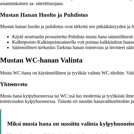
asianmukainen sa- niteettisuojaus.
Mustan Hanan Huolto ja Puhdistus
Mustan hanan huolto ja puhdistus ovat tärkeitä sen pitkäikäisyyden ja
Käytä neutraalia pesuainetta:
Puhdista musta hana säännöllisesti 
Kalkinpoisto:
Kalkinpoistoaineella voit poistaa kalkkitahrat hana
Säännöllinen tarkastus:
Tarkista hanan toimivuus ja tiivisteet sään
Mustan WC-hanan Valinta
Musta WC-hana on käytännöllinen ja tyylikäs valinta WC-tiloihin. Vali
Yhteenveto
Musta hana kylpyhuoneessa tai WC:ssä luo modernia ja tyylikästä ilmett
toimivuuden kylpyhuoneessa. Tutustu eri mustiin hanavaihtoehtoihin ja v
Miksi musta hana on suosittu valinta kylpyhuoneis