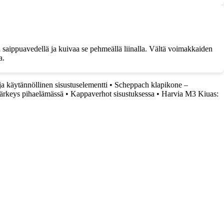
 saippuavedellä ja kuivaa se pehmeällä liinalla. Vältä voimakkaiden
a.
ja käytännöllinen sisustuselementti
•
Scheppach klapikone –
ärkeys pihaelämässä
•
Kappaverhot sisustuksessa
•
Harvia M3 Kiuas: