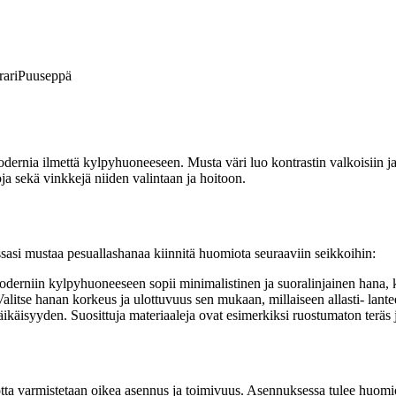
ari
Puuseppä
:
odernia ilmettä kylpyhuoneeseen. Musta väri luo kontrastin valkoisiin j
a sekä vinkkejä niiden valintaan ja hoitoon.
sasi mustaa pesuallashanaa kiinnitä huomiota seuraaviin seikkoihin:
oderniin kylpyhuoneeseen sopii minimalistinen ja suoralinjainen hana, k
tse hanan korkeus ja ulottuvuus sen mukaan, millaiseen allasti- lantee
ikäisyyden. Suosittuja materiaaleja ovat esimerkiksi ruostumaton teräs 
tta varmistetaan oikea asennus ja toimivuus. Asennuksessa tulee huomioid