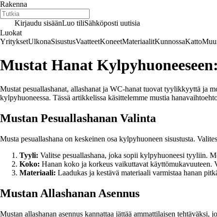
Rakenna
Kirjaudu sisään
Luo tili
Sähköposti uutisia
Luokat
Yritykset
Ulkona
Sisustus
Vaatteet
Koneet
Materiaalit
Kunnossa
Katto
Muur
Mustat Hanat Kylpyhuoneeseen
Mustat pesuallashanat, allashanat ja WC-hanat tuovat tyylikkyyttä ja m
kylpyhuoneessa. Tässä artikkelissa käsittelemme mustia hanavaihtoehtoj
Mustan Pesuallashanan Valinta
Musta pesuallashana on keskeinen osa kylpyhuoneen sisustusta. Valites
Tyyli:
Valitse pesuallashana, joka sopii kylpyhuoneesi tyyliin. M
Koko:
Hanan koko ja korkeus vaikuttavat käyttömukavuuteen. Vali
Materiaali:
Laadukas ja kestävä materiaali varmistaa hanan pitkä
Mustan Allashanan Asennus
Mustan allashanan asennus kannattaa jättää ammattilaisen tehtäväksi, jo