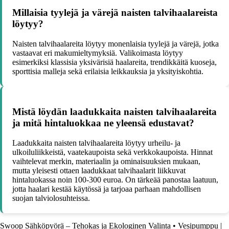
Millaisia tyylejä ja värejä naisten talvihaalareista
löytyy?
Naisten talvihaalareita löytyy monenlaisia tyylejä ja värejä, jotka
vastaavat eri makumieltymyksiä. Valikoimasta löytyy
esimerkiksi klassisia yksivärisiä haalareita, trendikkäitä kuoseja,
sporttisia malleja sekä erilaisia leikkauksia ja yksityiskohtia.
Mistä löydän laadukkaita naisten talvihaalareita
ja mitä hintaluokkaa ne yleensä edustavat?
Laadukkaita naisten talvihaalareita löytyy urheilu- ja
ulkoiluliikkeistä, vaatekaupoista sekä verkkokaupoista. Hinnat
vaihtelevat merkin, materiaalin ja ominaisuuksien mukaan,
mutta yleisesti ottaen laadukkaat talvihaalarit liikkuvat
hintaluokassa noin 100-300 euroa. On tärkeää panostaa laatuun,
jotta haalari kestää käytössä ja tarjoaa parhaan mahdollisen
suojan talviolosuhteissa.
Swoop Sähköpyörä – Tehokas ja Ekologinen Valinta
•
Vesipumppu |