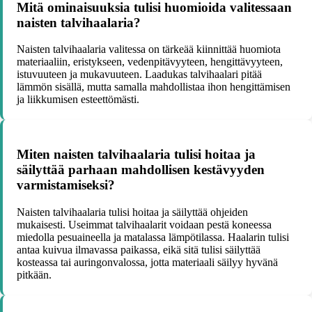
Mitä ominaisuuksia tulisi huomioida valitessaan
naisten talvihaalaria?
Naisten talvihaalaria valitessa on tärkeää kiinnittää huomiota
materiaaliin, eristykseen, vedenpitävyyteen, hengittävyyteen,
istuvuuteen ja mukavuuteen. Laadukas talvihaalari pitää
lämmön sisällä, mutta samalla mahdollistaa ihon hengittämisen
ja liikkumisen esteettömästi.
Miten naisten talvihaalaria tulisi hoitaa ja
säilyttää parhaan mahdollisen kestävyyden
varmistamiseksi?
Naisten talvihaalaria tulisi hoitaa ja säilyttää ohjeiden
mukaisesti. Useimmat talvihaalarit voidaan pestä koneessa
miedolla pesuaineella ja matalassa lämpötilassa. Haalarin tulisi
antaa kuivua ilmavassa paikassa, eikä sitä tulisi säilyttää
kosteassa tai auringonvalossa, jotta materiaali säilyy hyvänä
pitkään.