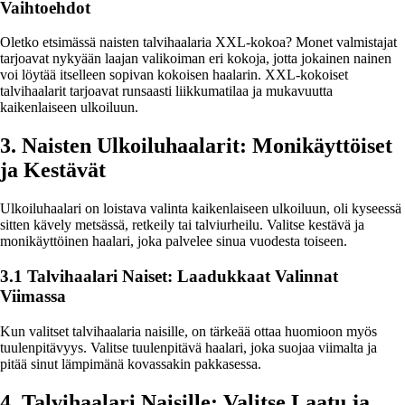
Vaihtoehdot
Oletko etsimässä naisten talvihaalaria XXL-kokoa? Monet valmistajat
tarjoavat nykyään laajan valikoiman eri kokoja, jotta jokainen nainen
voi löytää itselleen sopivan kokoisen haalarin. XXL-kokoiset
talvihaalarit tarjoavat runsaasti liikkumatilaa ja mukavuutta
kaikenlaiseen ulkoiluun.
3. Naisten Ulkoiluhaalarit: Monikäyttöiset
ja Kestävät
Ulkoiluhaalari on loistava valinta kaikenlaiseen ulkoiluun, oli kyseessä
sitten kävely metsässä, retkeily tai talviurheilu. Valitse kestävä ja
monikäyttöinen haalari, joka palvelee sinua vuodesta toiseen.
3.1 Talvihaalari Naiset: Laadukkaat Valinnat
Viimassa
Kun valitset talvihaalaria naisille, on tärkeää ottaa huomioon myös
tuulenpitävyys. Valitse tuulenpitävä haalari, joka suojaa viimalta ja
pitää sinut lämpimänä kovassakin pakkasessa.
4. Talvihaalari Naisille: Valitse Laatu ja