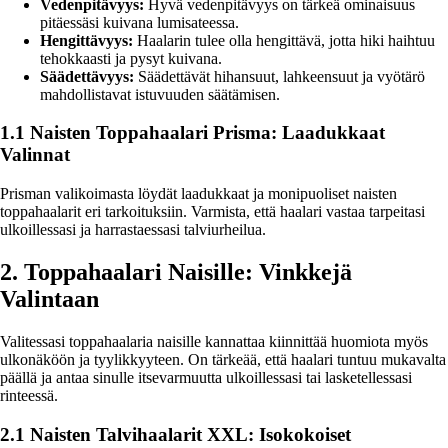
Vedenpitävyys:
Hyvä vedenpitävyys on tärkeä ominaisuus
pitäessäsi kuivana lumisateessa.
Hengittävyys:
Haalarin tulee olla hengittävä, jotta hiki haihtuu
tehokkaasti ja pysyt kuivana.
Säädettävyys:
Säädettävät hihansuut, lahkeensuut ja vyötärö
mahdollistavat istuvuuden säätämisen.
1.1 Naisten Toppahaalari Prisma: Laadukkaat
Valinnat
Prisman valikoimasta löydät laadukkaat ja monipuoliset naisten
toppahaalarit eri tarkoituksiin. Varmista, että haalari vastaa tarpeitasi
ulkoillessasi ja harrastaessasi talviurheilua.
2. Toppahaalari Naisille: Vinkkejä
Valintaan
Valitessasi toppahaalaria naisille kannattaa kiinnittää huomiota myös
ulkonäköön ja tyylikkyyteen. On tärkeää, että haalari tuntuu mukavalta
päällä ja antaa sinulle itsevarmuutta ulkoillessasi tai lasketellessasi
rinteessä.
2.1 Naisten Talvihaalarit XXL: Isokokoiset