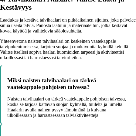
Kestävyys
Laadukas ja kestävä talvihaalari on pitkäaikainen sijoitus, joka palvelee
sinua useita talvia. Panosta laatuun ja materiaaleihin, jotka kestävät
kovaa käyttöä ja vaihtelevia sääolosuhteita.
Yhteenvetona naisten talvihaalari on keskeinen vaatekappale
talvipukeutumisessa, tarjoten suojaa ja mukavuutta kylmillä keleillä.
Valitse itsellesi sopiva haalari huomioiden tarpeesi ja aktiviteettisi
ulkoillessasi tai harrastaessasi talviurheilua.
Miksi naisten talvihaalari on tärkeä
vaatekappale pohjoisen talvessa?
Naisten talvihaalari on tärkeä vaatekappale pohjoisen talvessa,
koska se tarjoaa kattavan suojan kylmältä, tuulelta ja lumelta.
Haalarin avulla nainen pysyy lämpimänä ja kuivana
ulkoillessaan ja harrastaessaan talviaktiviteetteja.