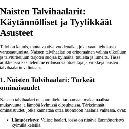
Naisten Talvihaalarit:
Käytännölliset ja Tyylikkäät
Asusteet
Talvi on kaunis, mutta vaativa vuodenaika, joka vaatii tehokasta
varustautumista. Naisten talvihaalari on erinomainen valinta ulkoiluun
ja talviurheiluun tarjoten suojaa kylmältä, tuulelta ja lumelta. Tässä
artikkelissa käsittelemme erilaisia vaihtoehtoja ja vinkkejä naisten
talvihaalarin valintaan.
1. Naisten Talvihaalari: Tärkeät
ominaisuudet
Naisten talvihaalari on suunniteltu tarjoamaan maksimaalista
mukavuutta ja lämpöä kylmissä olosuhteissa. Tärkeimmät
ominaisuudet, jotka kannattaa ottaa huomioon haalaria valitessa, ovat:
Lämpöeristys:
Valitse haalari, jossa on riittävä lämmöneristys
kylmillä keleillä.