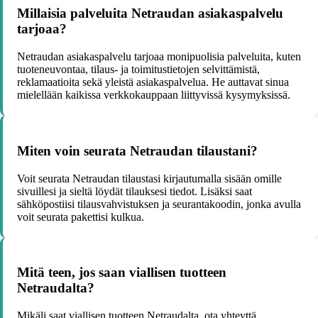
Millaisia palveluita Netraudan asiakaspalvelu
tarjoaa?
Netraudan asiakaspalvelu tarjoaa monipuolisia palveluita, kuten
tuoteneuvontaa, tilaus- ja toimitustietojen selvittämistä,
reklamaatioita sekä yleistä asiakaspalvelua. He auttavat sinua
mielellään kaikissa verkkokauppaan liittyvissä kysymyksissä.
Miten voin seurata Netraudan tilaustani?
Voit seurata Netraudan tilaustasi kirjautumalla sisään omille
sivuillesi ja sieltä löydät tilauksesi tiedot. Lisäksi saat
sähköpostiisi tilausvahvistuksen ja seurantakoodin, jonka avulla
voit seurata pakettisi kulkua.
Mitä teen, jos saan viallisen tuotteen
Netraudalta?
Mikäli saat viallisen tuotteen Netraudalta, ota yhteyttä