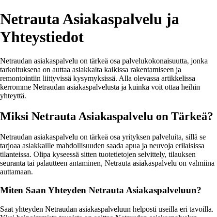
Netrauta Asiakaspalvelu ja
Yhteystiedot
Netraudan asiakaspalvelu on tärkeä osa palvelukokonaisuutta, jonka
tarkoituksena on auttaa asiakkaita kaikissa rakentamiseen ja
remontointiin liittyvissä kysymyksissä. Alla olevassa artikkelissa
kerromme Netraudan asiakaspalvelusta ja kuinka voit ottaa heihin
yhteyttä.
Miksi Netrauta Asiakaspalvelu on Tärkeä?
Netraudan asiakaspalvelu on tärkeä osa yrityksen palveluita, sillä se
tarjoaa asiakkaille mahdollisuuden saada apua ja neuvoja erilaisissa
tilanteissa. Olipa kyseessä sitten tuotetietojen selvittely, tilauksen
seuranta tai palautteen antaminen, Netrauta asiakaspalvelu on valmiina
auttamaan.
Miten Saan Yhteyden Netrauta Asiakaspalveluun?
Saat yhteyden Netraudan asiakaspalveluun helposti useilla eri tavoilla.