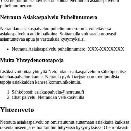
Yksi helpoimmista tavoista on soittaa Netraudan asiakaspalvelun
puhelinnumeroon.
Netrauta Asiakaspalvelu Puhelinnumero
Netraudan asiakaspalvelun puhelinnumero on tavoitettavissa
asiakaspalvelun aukioloaikoina. Soittamalla voit saada nopeasti
asiantuntevaa apua ja vastauksia kysymyksiisi.
Netrauta Asiakaspalvelu puhelinnumero: XXX-XXXXXXX
Muita Yhteydenottotapoja
Lisäksi voit ottaa yhteyttä Netraudan asiakaspalveluun sähköpostitse
tai chat-palvelun kautta. Netrauta pyrkii tarjoamaan monipuolisia
tapoja asiakkaiden kanssa kommunikointiin.
Sähköposti: asiakaspalvelu@netrauta.fi
Chat-palvelu: Netraudan verkkosivuilla
Yhteenveto
Netrauta asiakaspalvelu on omistautunut auttamaan asiakkaita kaikissa
rakentamiseen ja remontointiin liittyvissä kysymyksissä. Ole rohkeasti