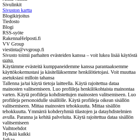
Sivulinkit
Sivuston kartta
Blogikirjoitus
Tiedosto
Blogi
RSS-syöte
RakennaHelposti.fi
VV Group
viestinta@vvgroup.fi
Sivusto toimii parhaiten evästeiden kanssa – voit lukea lisää käytöstä
täältä.
Käytämme evästeitä kumppaneidemme kanssa parantaaksemme
käyttökokemustasi ja käsitelläksemme henkilötietojasi. Voit muuttaa
asetuksiasi milloin tahansa
Tallenna ja/tai käytä tietoja laitteella. Käytä rajoitettua dataa
mainosten valitsemiseen. Luo profiileja henkilökohtaista mainontaa
varten. Käytä profiileja kohdistettujen mainosten valitsemiseen. Luo
profiileja personoidulle sisällölle. Käytä profiileja oikean sisällön
valitsemiseen. Mittaa mainosten tehokkuutta. Mittaa sisällön
tehokkuutta. Ymmärrä kohderyhmiä tilastojen ja datayhdistelmien
avulla. Paranna ja kehitä palveluita. Käytä rajoitettua dataa sisällön
valitsemiseen
Vaihtoehdot
Hylkää kaikki
Jatkaa