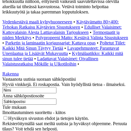
tehokkuutta niittoon, erityisesti vaikeasti saavutettavissa olevilla
alueilla tai tiheässä kasvustossa. Vetävä toiminto helpottaa
leikkuutyötä ja takaa paremman lopputuloksen.
Vedenkestävä maali kylpyhuoneeseen
•
Käytävämatto 80×400:
Tehokas Ratkaisu Käytävien Sisustukseen
•
Edulliset Valaisimet:
Kattovalaisin Alesta Lattiavalaisin Tarjoukseen
•
Termostaatit ja
niiden Merkitys
•
Polypropeeni Matto: Kestävä Valinta Sisustukseen
•
Parketin ja laminaatin korjaussarjat: Kattava opas
•
Poltetut Tiilet:
Kaikki Mitä Sinun Täytyy Tietää
•
Lavapehmusteet: Parantavat
Unenlaatua ja Lisäävät Mukavuutta
•
Kylmälaatikko: Kaikki mitä
sinun tulee tietää
•
Ladattavat Valaisimet: Oivallinen
Valaistusratkaisu Mökille ja Ulkotiloihin
•
Rakenna
Vastaanota uutisia suoraan sähköpostiisi
Hyviä vinkkejä. Ei roskapostia. Vain hyödyllistä tietoa - ilmaiseksi.
Anna sähköpostiosoite
Tule mukaan
Ilmoittautuminen suoritettu - kiitos
Hyväksyn sivuston ehdot ja tietojen käytön.
Rekisteröitymällä saat meiltä uutisia ja hyväksyt ohjeemme. Peruuta
tilaus? Voit tehdä sen helposti.