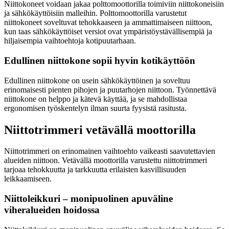
Niittokoneet voidaan jakaa polttomoottorilla toimiviin niittokoneisiin
ja sähkökäyttöisiin malleihin. Polttomoottorilla varustetut
niittokoneet soveltuvat tehokkaaseen ja ammattimaiseen niittoon,
kun taas sähkökäyttöiset versiot ovat ympäristöystävällisempiä ja
hiljaisempia vaihtoehtoja kotipuutarhaan.
Edullinen niittokone sopii hyvin kotikäyttöön
Edullinen niittokone on usein sähkökäyttöinen ja soveltuu
erinomaisesti pienten pihojen ja puutarhojen niittoon. Työnnettävä
niittokone on helppo ja kätevä käyttää, ja se mahdollistaa
ergonomisen työskentelyn ilman suurta fyysistä rasitusta.
Niittotrimmeri vetävällä moottorilla
Niittotrimmeri on erinomainen vaihtoehto vaikeasti saavutettavien
alueiden niittoon. Vetävällä moottorilla varustettu niittotrimmeri
tarjoaa tehokkuutta ja tarkkuutta erilaisten kasvillisuuden
leikkaamiseen.
Niittoleikkuri – monipuolinen apuväline
viheralueiden hoidossa