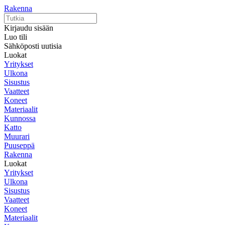
Rakenna
Kirjaudu sisään
Luo tili
Sähköposti uutisia
Luokat
Yritykset
Ulkona
Sisustus
Vaatteet
Koneet
Materiaalit
Kunnossa
Katto
Muurari
Puuseppä
Rakenna
Luokat
Yritykset
Ulkona
Sisustus
Vaatteet
Koneet
Materiaalit