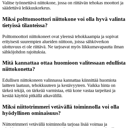
Valitse työnnettävä niittokone, jossa on riittävän tehokas moottori ja
säädettävä leikkuukorkeus.
Miksi polttomoottori niittokone voi olla hyvä valinta
tietyissä tilanteissa?
Polttomoottori niittokoneet ovat yleensä tehokkaampia ja sopivat
erityisesti suurempien alueiden niittoon, joissa sähköverkon
ulottuvuus ei ole riittävä. Ne tarjoavat myös liikkumavapautta ilman
sähköjohdon rajoituksia.
Mitä kannattaa ottaa huomioon valitessaan edullista
niittokonetta?
Edullisen niittokoneen valinnassa kannattaa kiinnittää huomiota
laitteen laatuun, tehokkuuteen ja kestävyyteen. Vaikka hinta on
tärkeä tekijä, on tärkeää varmistaa, että kone vastaa tarpeitasi ja
kestää käyttöä pitkällä aikavälillä.
Miksi niittotrimmeri vetävällä toiminnolla voi olla
hyödyllinen ominaisuus?
Niittotrimmeri vetävällä toiminnolla tarjoaa lisää voimaa ja