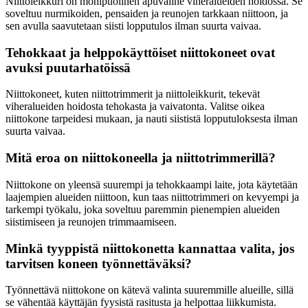
Niittoleikkuri on monipuolinen apuväline viheralueiden hoidossa. Se
soveltuu nurmikoiden, pensaiden ja reunojen tarkkaan niittoon, ja
sen avulla saavutetaan siisti lopputulos ilman suurta vaivaa.
Tehokkaat ja helppokäyttöiset niittokoneet ovat
avuksi puutarhatöissä
Niittokoneet, kuten niittotrimmerit ja niittoleikkurit, tekevät
viheralueiden hoidosta tehokasta ja vaivatonta. Valitse oikea
niittokone tarpeidesi mukaan, ja nauti siististä lopputuloksesta ilman
suurta vaivaa.
Mitä eroa on niittokoneella ja niittotrimmerillä?
Niittokone on yleensä suurempi ja tehokkaampi laite, jota käytetään
laajempien alueiden niittoon, kun taas niittotrimmeri on kevyempi ja
tarkempi työkalu, joka soveltuu paremmin pienempien alueiden
siistimiseen ja reunojen trimmaamiseen.
Minkä tyyppistä niittokonetta kannattaa valita, jos
tarvitsen koneen työnnettäväksi?
Työnnettävä niittokone on kätevä valinta suuremmille alueille, sillä
se vähentää käyttäjän fyysistä rasitusta ja helpottaa liikkumista.