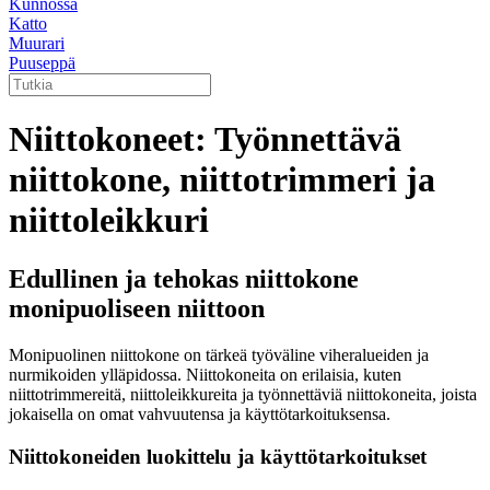
Kunnossa
Katto
Muurari
Puuseppä
Niittokoneet: Työnnettävä
niittokone, niittotrimmeri ja
niittoleikkuri
Edullinen ja tehokas niittokone
monipuoliseen niittoon
Monipuolinen niittokone on tärkeä työväline viheralueiden ja
nurmikoiden ylläpidossa. Niittokoneita on erilaisia, kuten
niittotrimmereitä, niittoleikkureita ja työnnettäviä niittokoneita, joista
jokaisella on omat vahvuutensa ja käyttötarkoituksensa.
Niittokoneiden luokittelu ja käyttötarkoitukset