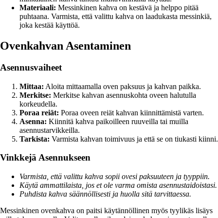
Materiaali:
Messinkinen kahva on kestävä ja helppo pitää
puhtaana. Varmista, että valittu kahva on laadukasta messinkiä,
joka kestää käyttöä.
Ovenkahvan Asentaminen
Asennusvaiheet
Mittaa:
Aloita mittaamalla oven paksuus ja kahvan paikka.
Merkitse:
Merkitse kahvan asennuskohta oveen halutulla
korkeudella.
Poraa reiät:
Poraa oveen reiät kahvan kiinnittämistä varten.
Asenna:
Kiinnitä kahva paikoilleen ruuveilla tai muilla
asennustarvikkeilla.
Tarkista:
Varmista kahvan toimivuus ja että se on tiukasti kiinni.
Vinkkejä Asennukseen
Varmista, että valittu kahva sopii ovesi paksuuteen ja tyyppiin.
Käytä ammattilaista, jos et ole varma omista asennustaidoistasi.
Puhdista kahva säännöllisesti ja huolla sitä tarvittaessa.
Messinkinen ovenkahva on paitsi käytännöllinen myös tyylikäs lisäys