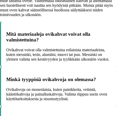
mille tahansa ovelle. Valitsemalla oikeanlaisen kahvan ja asentamalla
sen huolellisesti voit nauttia sen hyödyistä pitkään. Muista pitää myös
muut oven kahvat säännöllisessä huollossa säilyttääksesi niiden
toimivuuden ja ulkonäön.
Mitä materiaaleja ovikahvat voivat olla
valmistettuina?
Ovikahvat voivat olla valmistettuina erilaisista materiaaleista,
kuten messinki, teräs, alumiini, muovi tai puu. Messinki on
yleinen valinta sen kestävyyden ja tyylikkään ulkonäön vuoksi.
Minkä tyyppisiä ovikahvoja on olemassa?
Ovikahvoja on monenlaisia, kuten painikkeita, vetimiä,
kääntökahvoja ja painalluskahvoja. Valinta riippuu usein oven
käyttötarkoituksesta ja sisustustyylistä.