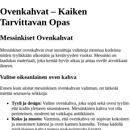
Ovenkahvat – Kaiken
Tarvittavan Opas
Messinkiset Ovenkahvat
Messinkiset ovenkahvat ovat suosittuja valintoja monissa kodeissa
niiden tyylikkään ulkonäön ja kestävyyden vuoksi. Messinki on
laadukas materiaali, joka kestää hyvin aikaa ja antaa ovelle arvokkaan
ilmeen.
Valitse oikeanlainen oven kahva
Ennen kuin aloitat messinkisen ovenkahvan valinnan, on tärkeää
miettiä seuraavia seikkoja:
Tyyli ja design:
Valitse ovenkahva, joka sopii sekä ovesi tyyliin
että kodin yleiseen sisustukseen. Messinkinen kahva voi olla
perinteinen, moderni tai vaikkapa antiikkinen.
Koko ja muoto:
Varmista, että ovenkahva on sopivan kokoinen
ja muotoinen käteesi ja oven kannen kannalta. Testaa kädellä
minkälainen kahva tuntuu mukavimmalta käyttää.