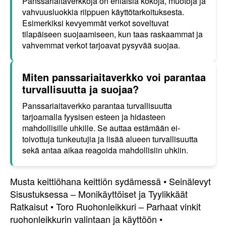
Panssariaitaverkkoja on erilaisia kokoja, muotoja ja
vahvuusluokkia riippuen käyttötarkoituksesta.
Esimerkiksi kevyemmät verkot soveltuvat
tilapäiseen suojaamiseen, kun taas raskaammat ja
vahvemmat verkot tarjoavat pysyvää suojaa.
Miten panssariaitaverkko voi parantaa
turvallisuutta ja suojaa?
Panssariaitaverkko parantaa turvallisuutta
tarjoamalla fyysisen esteen ja hidasteen
mahdollisille uhkille. Se auttaa estämään ei-
toivottuja tunkeutujia ja lisää alueen turvallisuutta
sekä antaa aikaa reagoida mahdollisiin uhkiin.
Musta keittiöhana keittiön sydämessä
•
Seinälevyt
Sisustuksessa – Monikäyttöiset ja Tyylikkäät
Ratkaisut
•
Toro Ruohonleikkuri – Parhaat vinkit
ruohonleikkurin valintaan ja käyttöön
•