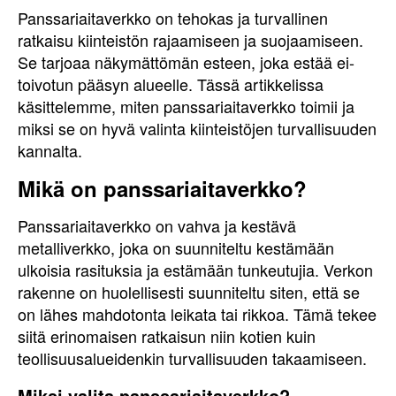
Panssariaitaverkko on tehokas ja turvallinen
ratkaisu kiinteistön rajaamiseen ja suojaamiseen.
Se tarjoaa näkymättömän esteen, joka estää ei-
toivotun pääsyn alueelle. Tässä artikkelissa
käsittelemme, miten panssariaitaverkko toimii ja
miksi se on hyvä valinta kiinteistöjen turvallisuuden
kannalta.
Mikä on panssariaitaverkko?
Panssariaitaverkko on vahva ja kestävä
metalliverkko, joka on suunniteltu kestämään
ulkoisia rasituksia ja estämään tunkeutujia. Verkon
rakenne on huolellisesti suunniteltu siten, että se
on lähes mahdotonta leikata tai rikkoa. Tämä tekee
siitä erinomaisen ratkaisun niin kotien kuin
teollisuusalueidenkin turvallisuuden takaamiseen.
Miksi valita panssariaitaverkko?