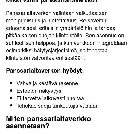
Panssariaitaverkon valintaan vaikuttaa sen
monipuolisuus ja luotettavuus. Se soveltuu
erinomaisesti erilaisiin ympäristöihin ja tarjoaa
pitkäaikaisen suojan kiinteistölle. Sen asennus on
suhteellisen helppoa, ja kun verkkoon integroidaan
esimerkiksi hälytysjärjestelmä, se tehostaa
kiinteistön valvontaa entisestään.
Panssariaitaverkon hyödyt:
Vahva ja kestävä rakenne
Esteetön näkyvyys
Ei tarvetta jatkuvasti huoltaa
Tehokas suoja tunkeutujia vastaan
Miten panssariaitaverkko
asennetaan?