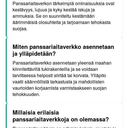
Panssariaitaverkon tärkeimpiä ominaisuuksia ovat
kestävyys, lujuus ja kyky kestää iskuja ja
ammuksia. Se on suunniteltu kestämään
äärimmäisiä olosuhteita ja tarjoamaan tehokasta
suojaa.
Miten panssariaitaverkko asennetaan
ja ylläpidetään?
Panssariaitaverkko asennetaan yleensä maahan
kiinnitettävillä tukirakenteilla ja se voidaan
tarvittaessa helposti siirtää tai korvata. Ylläpito
vaatii säännöllistä tarkastusta ja mahdollisten
vaurioiden korjaamista varmistaakseen suojan
tehokkuuden.
Millaisia erilaisia
panssariaitaverkkoja on olemassa?