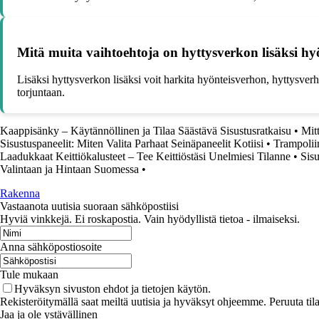
Mitä muita vaihtoehtoja on hyttysverkon lisäksi hy
Lisäksi hyttysverkon lisäksi voit harkita hyönteisverhon, hyttysve
torjuntaan.
Kaappisänky – Käytännöllinen ja Tilaa Säästävä Sisustusratkaisu
•
Mit
Sisustuspaneelit: Miten Valita Parhaat Seinäpaneelit Kotiisi
•
Trampolii
Laadukkaat Keittiökalusteet – Tee Keittiöstäsi Unelmiesi Tilanne
•
Sisu
Valintaan ja Hintaan Suomessa
•
Rakenna
Vastaanota uutisia suoraan sähköpostiisi
Hyviä vinkkejä. Ei roskapostia. Vain hyödyllistä tietoa - ilmaiseksi.
Anna sähköpostiosoite
Tule mukaan
Hyväksyn sivuston ehdot ja tietojen käytön.
Rekisteröitymällä saat meiltä uutisia ja hyväksyt ohjeemme. Peruuta tila
Jaa ja ole ystävällinen