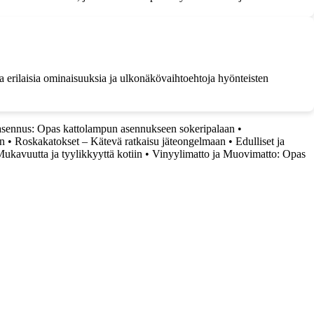
a erilaisia ominaisuuksia ja ulkonäkövaihtoehtoja hyönteisten
sennus: Opas kattolampun asennukseen sokeripalaan
•
an
•
Roskakatokset – Kätevä ratkaisu jäteongelmaan
•
Edulliset ja
Mukavuutta ja tyylikkyyttä kotiin
•
Vinyylimatto ja Muovimatto: Opas