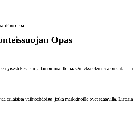
ari
Puuseppä
önteissuojan Opas
erityisesti kesäisin ja lämpiminä iltoina. Onneksi olemassa on erilaisia 
 erilaisista vaihtoehdoista, jotka markkinoilla ovat saatavilla. Listasim