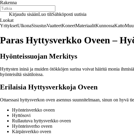
Rakenna
Kirjaudu sisään
Luo tili
Sähköposti uutisia
Luokat
Yritykset
Ulkona
Sisustus
Vaatteet
Koneet
Materiaalit
Kunnossa
Katto
Muur
Paras Hyttysverkko Oveen – Hy
Hyönteissuojan Merkitys
Hyttysten ininä ja muiden ötökköjen surina voivat häiritä monia ihmisiä 
hyönteisiltä sisätiloissa.
Erilaisia Hyttysverkkoja Oveen
Ottaessasi hyttysverkon oven asennus suunnitelmaan, sinun on hyvä tietää
Hyönteisverkko oveen
Hyttösovi
Rullautuva hyttysverkko oveen
Hyönteisverho oveen
Kärpäsverkko oveen