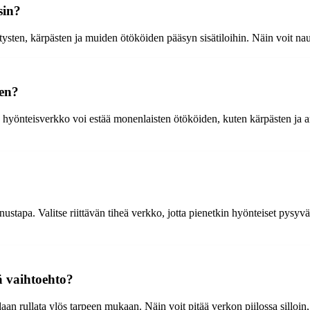
sin?
ysten, kärpästen ja muiden ötököiden pääsyn sisätiloihin. Näin voit naut
een?
as hyönteisverkko voi estää monenlaisten ötököiden, kuten kärpästen ja a
ustapa. Valitse riittävän tiheä verkko, jotta pienetkin hyönteiset pysyv
ä vaihtoehto?
 rullata ylös tarpeen mukaan. Näin voit pitää verkon piilossa silloin, ku