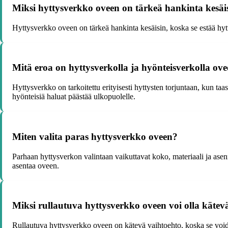
Miksi hyttysverkko oveen on tärkeä hankinta kesäi
Hyttysverkko oveen on tärkeä hankinta kesäisin, koska se estää hytt
Mitä eroa on hyttysverkolla ja hyönteisverkolla ov
Hyttysverkko on tarkoitettu erityisesti hyttysten torjuntaan, kun ta
hyönteisiä haluat päästää ulkopuolelle.
Miten valita paras hyttysverkko oveen?
Parhaan hyttysverkon valintaan vaikuttavat koko, materiaali ja asenn
asentaa oveen.
Miksi rullautuva hyttysverkko oveen voi olla kätev
Rullautuva hyttysverkko oveen on kätevä vaihtoehto, koska se voidaan