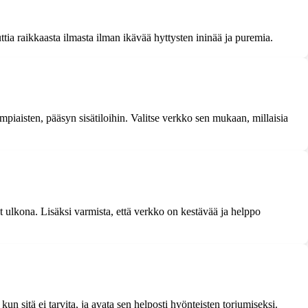
tia raikkaasta ilmasta ilman ikävää hyttysten ininää ja puremia.
mpiaisten, pääsyn sisätiloihin. Valitse verkko sen mukaan, millaisia
ät ulkona. Lisäksi varmista, että verkko on kestävää ja helppo
n sitä ei tarvita, ja avata sen helposti hyönteisten torjumiseksi.