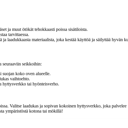
et ja muut ötökät tehokkaasti poissa sisätiloista.
taa tarvittaessa.
 ja laadukkaasta materiaalista, joka kestää käyttöä ja säilyttää hyvän k
 seuraaviin seikkoihin:
i suojan koko oven alueelle.
dukas vaihtoehto.
va hyttysverkko tai hyönteisverho.
oissa. Valitse laadukas ja sopivan kokoinen hyttysverkko, joka palvelee 
sta ympäristöstä kotona tai mökillä!