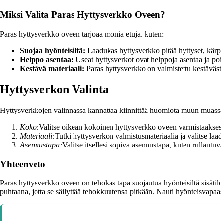
Miksi Valita Paras Hyttysverkko Oveen?
Paras hyttysverkko oveen tarjoaa monia etuja, kuten:
Suojaa hyönteisiltä:
Laadukas hyttysverkko pitää hyttyset, kärpäs
Helppo asentaa:
Useat hyttysverkot ovat helppoja asentaa ja pois
Kestävä materiaali:
Paras hyttysverkko on valmistettu kestävästä
Hyttysverkon Valinta
Hyttysverkkojen valinnassa kannattaa kiinnittää huomiota muun muassa
Koko:
Valitse oikean kokoinen hyttysverkko oveen varmistaakses
Materiaali:
Tutki hyttysverkon valmistusmateriaalia ja valitse laa
Asennustapa:
Valitse itsellesi sopiva asennustapa, kuten rullautu
Yhteenveto
Paras hyttysverkko oveen on tehokas tapa suojautua hyönteisiltä sisätil
puhtaana, jotta se säilyttää tehokkuutensa pitkään. Nauti hyönteisvapaa