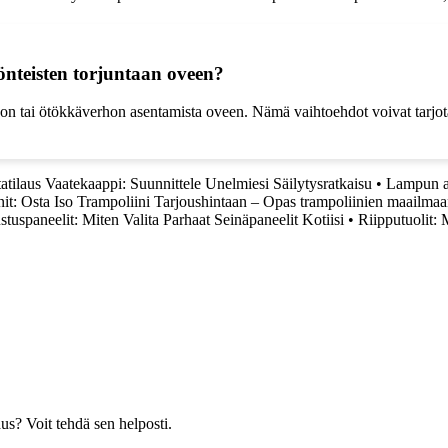
önteisten torjuntaan oveen?
rhon tai ötökkäverhon asentamista oveen. Nämä vaihtoehdot voivat tarjot
tatilaus Vaatekaappi: Suunnittele Unelmiesi Säilytysratkaisu
•
Lampun a
nit: Osta Iso Trampoliini Tarjoushintaan – Opas trampoliinien maailma
stuspaneelit: Miten Valita Parhaat Seinäpaneelit Kotiisi
•
Riipputuolit: 
us? Voit tehdä sen helposti.