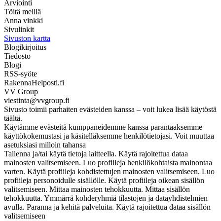
Arviointi
Töitä meillä
Anna vinkki
Sivulinkit
Sivuston kartta
Blogikirjoitus
Tiedosto
Blogi
RSS-syöte
RakennaHelposti.fi
VV Group
viestinta@vvgroup.fi
Sivusto toimii parhaiten evästeiden kanssa – voit lukea lisää käytöstä
täältä.
Käytämme evästeitä kumppaneidemme kanssa parantaaksemme
käyttökokemustasi ja käsitelläksemme henkilötietojasi. Voit muuttaa
asetuksiasi milloin tahansa
Tallenna ja/tai käytä tietoja laitteella. Käytä rajoitettua dataa
mainosten valitsemiseen. Luo profiileja henkilökohtaista mainontaa
varten. Käytä profiileja kohdistettujen mainosten valitsemiseen. Luo
profiileja personoidulle sisällölle. Käytä profiileja oikean sisällön
valitsemiseen. Mittaa mainosten tehokkuutta. Mittaa sisällön
tehokkuutta. Ymmärrä kohderyhmiä tilastojen ja datayhdistelmien
avulla. Paranna ja kehitä palveluita. Käytä rajoitettua dataa sisällön
valitsemiseen