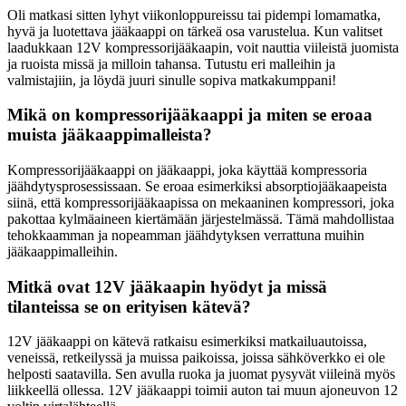
Oli matkasi sitten lyhyt viikonloppureissu tai pidempi lomamatka,
hyvä ja luotettava jääkaappi on tärkeä osa varustelua. Kun valitset
laadukkaan 12V kompressorijääkaapin, voit nauttia viileistä juomista
ja ruoista missä ja milloin tahansa. Tutustu eri malleihin ja
valmistajiin, ja löydä juuri sinulle sopiva matkakumppani!
Mikä on kompressorijääkaappi ja miten se eroaa
muista jääkaappimalleista?
Kompressorijääkaappi on jääkaappi, joka käyttää kompressoria
jäähdytysprosessissaan. Se eroaa esimerkiksi absorptiojääkaapeista
siinä, että kompressorijääkaapissa on mekaaninen kompressori, joka
pakottaa kylmäaineen kiertämään järjestelmässä. Tämä mahdollistaa
tehokkaamman ja nopeamman jäähdytyksen verrattuna muihin
jääkaappimalleihin.
Mitkä ovat 12V jääkaapin hyödyt ja missä
tilanteissa se on erityisen kätevä?
12V jääkaappi on kätevä ratkaisu esimerkiksi matkailuautoissa,
veneissä, retkeilyssä ja muissa paikoissa, joissa sähköverkko ei ole
helposti saatavilla. Sen avulla ruoka ja juomat pysyvät viileinä myös
liikkeellä ollessa. 12V jääkaappi toimii auton tai muun ajoneuvon 12