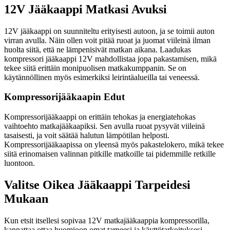
12V Jääkaappi Matkasi Avuksi
12V jääkaappi on suunniteltu erityisesti autoon, ja se toimii auton
virran avulla. Näin ollen voit pitää ruoat ja juomat viileinä ilman
huolta siitä, että ne lämpenisivät matkan aikana. Laadukas
kompressori jääkaappi 12V mahdollistaa jopa pakastamisen, mikä
tekee siitä erittäin monipuolisen matkakumppanin. Se on
käytännöllinen myös esimerkiksi leirintäalueilla tai veneessä.
Kompressorijääkaapin Edut
Kompressorijääkaappi on erittäin tehokas ja energiatehokas
vaihtoehto matkajääkaapiksi. Sen avulla ruoat pysyvät viileinä
tasaisesti, ja voit säätää halutun lämpötilan helposti.
Kompressorijääkaapissa on yleensä myös pakastelokero, mikä tekee
siitä erinomaisen valinnan pitkille matkoille tai pidemmille retkille
luontoon.
Valitse Oikea Jääkaappi Tarpeidesi
Mukaan
Kun etsit itsellesi sopivaa 12V matkajääkaappia kompressorilla,
kannattaa ottaa huomioon omat tarpeesi ja käyttötarkoituksesi.