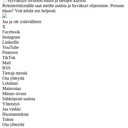
Hyväksyn sivuston ehdot ja tietojen käytön.
Rekisteröitymällä saat meiltä uutisia ja hyväksyt ohjeemme. Peruuta
tilaus? Voit tehdä sen helposti.
Jaa ja ole ystävällinen
X
Facebook
Instagram
LinkedIn
YouTube
Pinterest
TikTok
Mail
RSS
Tietoja meistä
Ota yhteyttä
Lehdistö
Mainostaa
Minun sivuni
Sähköposti uutisia
Yhteistyö
Jaa vinkki
Huomautuksia
Tukea
Ota yhteyttä