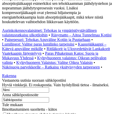
absorptiojääkaappi esimerkiksi sen tehokkaamman jäähdytystehon ja
nopeamman jäähdytysprosessin vuoksi. Lisäksi
kompressorijääkaapit ovat yleensä hiljaisempia ja
energiatehokkaampia kuin absorptiojääkaapit, mikä tekee niistä
houkuttelevan vaihtoehdon liikkuvaan käyttöön.
Aurinkokennovalaisimet: Tehokas ja ympäristöystävällinen
valaistusratkaisu ulkotiloihin
•
Räsymatto – Aitoa Tunnelmaa Kotiisi
•
Painepesuri: Tehokas Apuväline Kotiin ja Puutarhaan
•
Lumilingot: Valitse paras lumilinko tarpeisiisi
•
Kaasujääkaappi –
Kätevä apuväline mökille
•
Ritiläkorit ja Ulosvedettävät Lankakorit
Vaatekaapin Järjestelyyn
•
Paras Pihakeinun Katos: Suoja ja
Mukavuus Yhdessä
•
Kylpyhuoneen valaistus: Oikean peilivalon
valinta
•
Kylpyhuoneen Valaistus: Valitse Oikea Valaisin
•
Näkösuoja parvekkeelle – Ratkaisu yksityisyyden tarpeeseen
•
Rakenna
Vastaanota uutisia suoraan sähköpostiisi
Hyviä vinkkejä. Ei roskapostia. Vain hyödyllistä tietoa - ilmaiseksi.
Anna sähköpostiosoite
Tule mukaan
Ilmoittautuminen suoritettu - kiitos