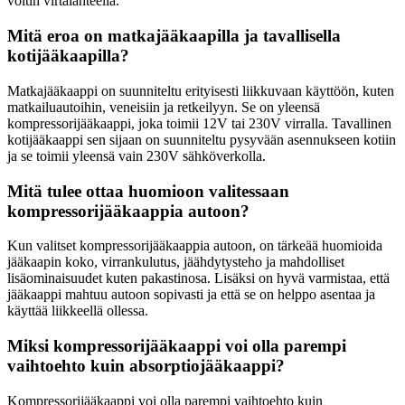
voltin virtalähteellä.
Mitä eroa on matkajääkaapilla ja tavallisella
kotijääkaapilla?
Matkajääkaappi on suunniteltu erityisesti liikkuvaan käyttöön, kuten
matkailuautoihin, veneisiin ja retkeilyyn. Se on yleensä
kompressorijääkaappi, joka toimii 12V tai 230V virralla. Tavallinen
kotijääkaappi sen sijaan on suunniteltu pysyvään asennukseen kotiin
ja se toimii yleensä vain 230V sähköverkolla.
Mitä tulee ottaa huomioon valitessaan
kompressorijääkaappia autoon?
Kun valitset kompressorijääkaappia autoon, on tärkeää huomioida
jääkaapin koko, virrankulutus, jäähdytysteho ja mahdolliset
lisäominaisuudet kuten pakastinosa. Lisäksi on hyvä varmistaa, että
jääkaappi mahtuu autoon sopivasti ja että se on helppo asentaa ja
käyttää liikkeellä ollessa.
Miksi kompressorijääkaappi voi olla parempi
vaihtoehto kuin absorptiojääkaappi?
Kompressorijääkaappi voi olla parempi vaihtoehto kuin