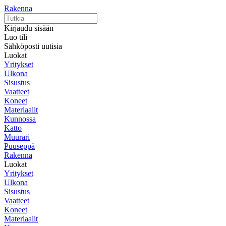
Rakenna
Kirjaudu sisään
Luo tili
Sähköposti uutisia
Luokat
Yritykset
Ulkona
Sisustus
Vaatteet
Koneet
Materiaalit
Kunnossa
Katto
Muurari
Puuseppä
Rakenna
Luokat
Yritykset
Ulkona
Sisustus
Vaatteet
Koneet
Materiaalit