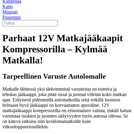
Kunnossa
Katto
Muurari
Puuseppä
Parhaat 12V Matkajääkaapit
Kompressorilla – Kylmää
Matkalla!
Tarpeellinen Varuste Autolomalle
Matkalle lähtiessä yksi tärkeimmistä varusteista on toimiva ja
tehokas jääkaappi, joka pitää ruoat ja juomat viileinä koko matkan
ajan. Erityisesti pidemmillä automatkoilla sekä retkillä luonnon
helmaan hyvä jääkaappi on korvaamaton apuväline. 12V
matkajääkaappi kompressorilla on erinomainen valinta, mikäli haluat
varmistaa ruokien ja juomien säilyvyyden myös autossa ollessa. Se
on kätevä ratkaisu niin kesälomamatkoille kuin
viikonloppureissuillekin.