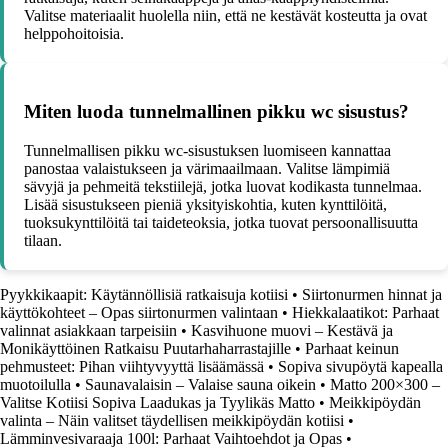
Valitse materiaalit huolella niin, että ne kestävät kosteutta ja ovat
helppohoitoisia.
Miten luoda tunnelmallinen pikku wc sisustus?
Tunnelmallisen pikku wc-sisustuksen luomiseen kannattaa
panostaa valaistukseen ja värimaailmaan. Valitse lämpimiä
sävyjä ja pehmeitä tekstiilejä, jotka luovat kodikasta tunnelmaa.
Lisää sisustukseen pieniä yksityiskohtia, kuten kynttilöitä,
tuoksukynttilöitä tai taideteoksia, jotka tuovat persoonallisuutta
tilaan.
Pyykkikaapit: Käytännöllisiä ratkaisuja kotiisi
•
Siirtonurmen hinnat ja
käyttökohteet – Opas siirtonurmen valintaan
•
Hiekkalaatikot: Parhaat
valinnat asiakkaan tarpeisiin
•
Kasvihuone muovi – Kestävä ja
Monikäyttöinen Ratkaisu Puutarhaharrastajille
•
Parhaat keinun
pehmusteet: Pihan viihtyvyyttä lisäämässä
•
Sopiva sivupöytä kapealla
muotoilulla
•
Saunavalaisin – Valaise sauna oikein
•
Matto 200×300 –
Valitse Kotiisi Sopiva Laadukas ja Tyylikäs Matto
•
Meikkipöydän
valinta – Näin valitset täydellisen meikkipöydän kotiisi
•
Lämminvesivaraaja 100l: Parhaat Vaihtoehdot ja Opas
•