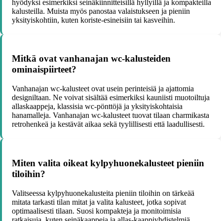
hyödyksi esimerkiksi seinäkiinnitteisillä hyllyillä ja kompakteilla
kalusteilla. Muista myös panostaa valaistukseen ja pieniin
yksityiskohtiin, kuten koriste-esineisiin tai kasveihin.
Mitkä ovat vanhanajan wc-kalusteiden
ominaispiirteet?
Vanhanajan wc-kalusteet ovat usein perinteisiä ja ajattomia
designiltaan. Ne voivat sisältää esimerkiksi kauniisti muotoiltuja
allaskaappeja, klassisia wc-pönttöjä ja yksityiskohtaisia
hanamalleja. Vanhanajan wc-kalusteet tuovat tilaan charmikasta
retrohenkeä ja kestävät aikaa sekä tyylillisesti että laadullisesti.
Miten valita oikeat kylpyhuonekalusteet pieniin
tiloihin?
Valitseessa kylpyhuonekalusteita pieniin tiloihin on tärkeää
mitata tarkasti tilan mitat ja valita kalusteet, jotka sopivat
optimaalisesti tilaan. Suosi kompakteja ja monitoimisia
ratkaisuja, kuten seinäkaappeja ja allas-kaappiyhdistelmiä.