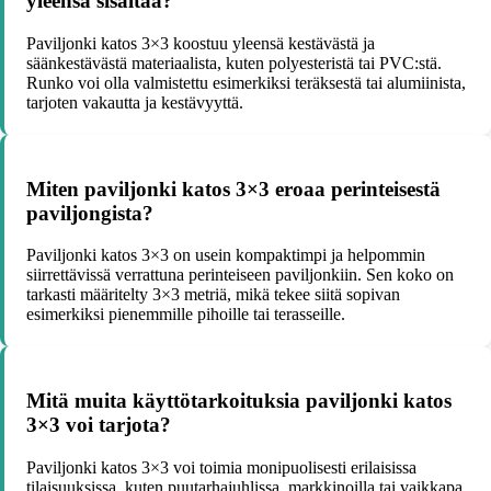
yleensä sisältää?
Paviljonki katos 3×3 koostuu yleensä kestävästä ja
säänkestävästä materiaalista, kuten polyesteristä tai PVC:stä.
Runko voi olla valmistettu esimerkiksi teräksestä tai alumiinista,
tarjoten vakautta ja kestävyyttä.
Miten paviljonki katos 3×3 eroaa perinteisestä
paviljongista?
Paviljonki katos 3×3 on usein kompaktimpi ja helpommin
siirrettävissä verrattuna perinteiseen paviljonkiin. Sen koko on
tarkasti määritelty 3×3 metriä, mikä tekee siitä sopivan
esimerkiksi pienemmille pihoille tai terasseille.
Mitä muita käyttötarkoituksia paviljonki katos
3×3 voi tarjota?
Paviljonki katos 3×3 voi toimia monipuolisesti erilaisissa
tilaisuuksissa, kuten puutarhajuhlissa, markkinoilla tai vaikkapa