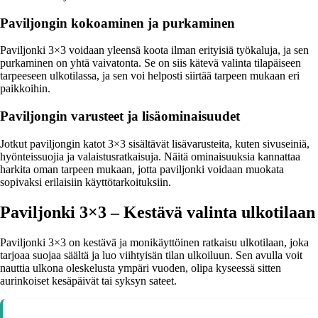
Paviljongin kokoaminen ja purkaminen
Paviljonki 3×3 voidaan yleensä koota ilman erityisiä työkaluja, ja sen
purkaminen on yhtä vaivatonta. Se on siis kätevä valinta tilapäiseen
tarpeeseen ulkotilassa, ja sen voi helposti siirtää tarpeen mukaan eri
paikkoihin.
Paviljongin varusteet ja lisäominaisuudet
Jotkut paviljongin katot 3×3 sisältävät lisävarusteita, kuten sivuseiniä,
hyönteissuojia ja valaistusratkaisuja. Näitä ominaisuuksia kannattaa
harkita oman tarpeen mukaan, jotta paviljonki voidaan muokata
sopivaksi erilaisiin käyttötarkoituksiin.
Paviljonki 3×3 – Kestävä valinta ulkotilaan
Paviljonki 3×3 on kestävä ja monikäyttöinen ratkaisu ulkotilaan, joka
tarjoaa suojaa säältä ja luo viihtyisän tilan ulkoiluun. Sen avulla voit
nauttia ulkona oleskelusta ympäri vuoden, olipa kyseessä sitten
aurinkoiset kesäpäivät tai syksyn sateet.