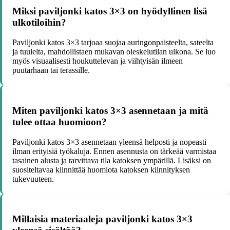
Miksi paviljonki katos 3×3 on hyödyllinen lisä
ulkotiloihin?
Paviljonki katos 3×3 tarjoaa suojaa auringonpaisteelta, sateelta
ja tuulelta, mahdollistaen mukavan oleskelutilan ulkona. Se luo
myös visuaalisesti houkuttelevan ja viihtyisän ilmeen
puutarhaan tai terassille.
Miten paviljonki katos 3×3 asennetaan ja mitä
tulee ottaa huomioon?
Paviljonki katos 3×3 asennetaan yleensä helposti ja nopeasti
ilman erityisiä työkaluja. Ennen asennusta on tärkeää varmistaa
tasainen alusta ja tarvittava tila katoksen ympärillä. Lisäksi on
suositeltavaa kiinnittää huomiota katoksen kiinnityksen
tukevuuteen.
Millaisia materiaaleja paviljonki katos 3×3