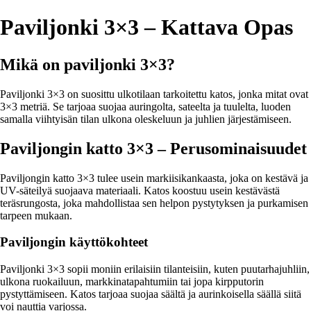
Paviljonki 3×3 – Kattava Opas
Mikä on paviljonki 3×3?
Paviljonki 3×3 on suosittu ulkotilaan tarkoitettu katos, jonka mitat ovat
3×3 metriä. Se tarjoaa suojaa auringolta, sateelta ja tuulelta, luoden
samalla viihtyisän tilan ulkona oleskeluun ja juhlien järjestämiseen.
Paviljongin katto 3×3 – Perusominaisuudet
Paviljongin katto 3×3 tulee usein markiisikankaasta, joka on kestävä ja
UV-säteilyä suojaava materiaali. Katos koostuu usein kestävästä
teräsrungosta, joka mahdollistaa sen helpon pystytyksen ja purkamisen
tarpeen mukaan.
Paviljongin käyttökohteet
Paviljonki 3×3 sopii moniin erilaisiin tilanteisiin, kuten puutarhajuhliin,
ulkona ruokailuun, markkinatapahtumiin tai jopa kirpputorin
pystyttämiseen. Katos tarjoaa suojaa säältä ja aurinkoisella säällä siitä
voi nauttia varjossa.