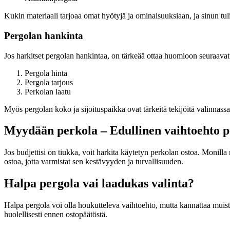
Kukin materiaali tarjoaa omat hyötyjä ja ominaisuuksiaan, ja sinun tulis
Pergolan hankinta
Jos harkitset pergolan hankintaa, on tärkeää ottaa huomioon seuraavat 
Pergola hinta
Pergola tarjous
Perkolan laatu
Myös pergolan koko ja sijoituspaikka ovat tärkeitä tekijöitä valinnassa.
Myydään perkola – Edullinen vaihtoehto p
Jos budjettisi on tiukka, voit harkita käytetyn perkolan ostoa. Monill
ostoa, jotta varmistat sen kestävyyden ja turvallisuuden.
Halpa pergola vai laadukas valinta?
Halpa pergola voi olla houkutteleva vaihtoehto, mutta kannattaa muist
huolellisesti ennen ostopäätöstä.