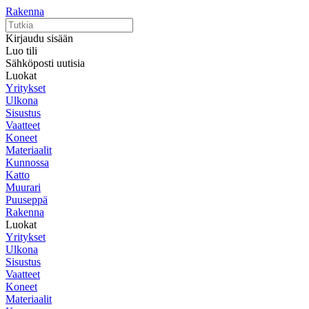
Rakenna
Kirjaudu sisään
Luo tili
Sähköposti uutisia
Luokat
Yritykset
Ulkona
Sisustus
Vaatteet
Koneet
Materiaalit
Kunnossa
Katto
Muurari
Puuseppä
Rakenna
Luokat
Yritykset
Ulkona
Sisustus
Vaatteet
Koneet
Materiaalit