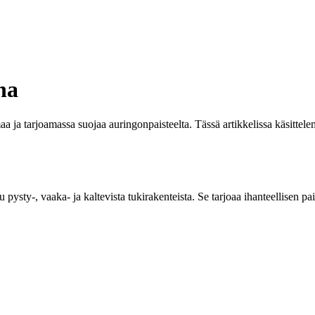
na
a ja tarjoamassa suojaa auringonpaisteelta. Tässä artikkelissa käsittel
uu pysty-, vaaka- ja kaltevista tukirakenteista. Se tarjoaa ihanteellisen