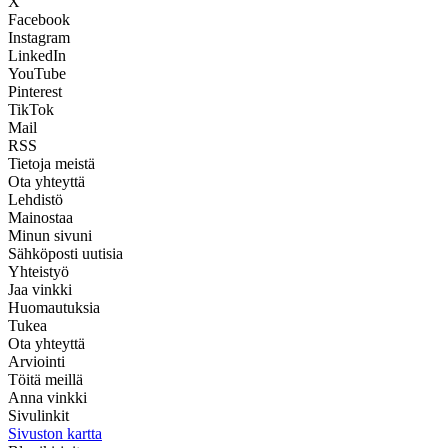
X
Facebook
Instagram
LinkedIn
YouTube
Pinterest
TikTok
Mail
RSS
Tietoja meistä
Ota yhteyttä
Lehdistö
Mainostaa
Minun sivuni
Sähköposti uutisia
Yhteistyö
Jaa vinkki
Huomautuksia
Tukea
Ota yhteyttä
Arviointi
Töitä meillä
Anna vinkki
Sivulinkit
Sivuston kartta