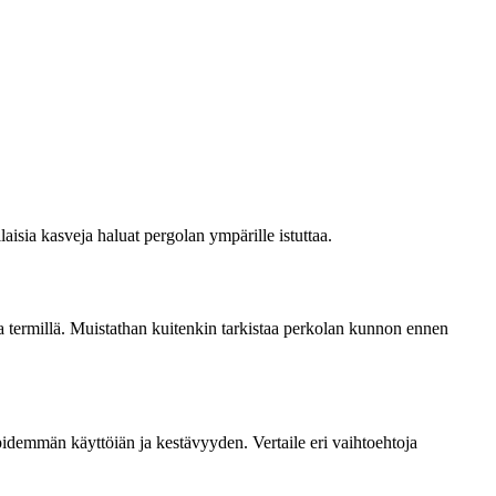
laisia kasveja haluat pergolan ympärille istuttaa.
ola termillä. Muistathan kuitenkin tarkistaa perkolan kunnon ennen
pidemmän käyttöiän ja kestävyyden. Vertaile eri vaihtoehtoja