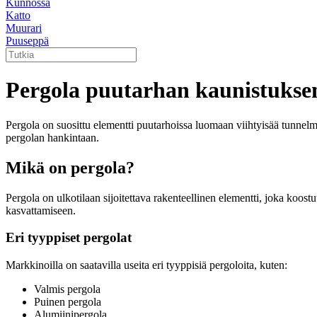
Kunnossa
Katto
Muurari
Puuseppä
Pergola puutarhan kaunistukse
Pergola on suosittu elementti puutarhoissa luomaan viihtyisää tunnelma
pergolan hankintaan.
Mikä on pergola?
Pergola on ulkotilaan sijoitettava rakenteellinen elementti, joka koost
kasvattamiseen.
Eri tyyppiset pergolat
Markkinoilla on saatavilla useita eri tyyppisiä pergoloita, kuten:
Valmis pergola
Puinen pergola
Alumiinipergola