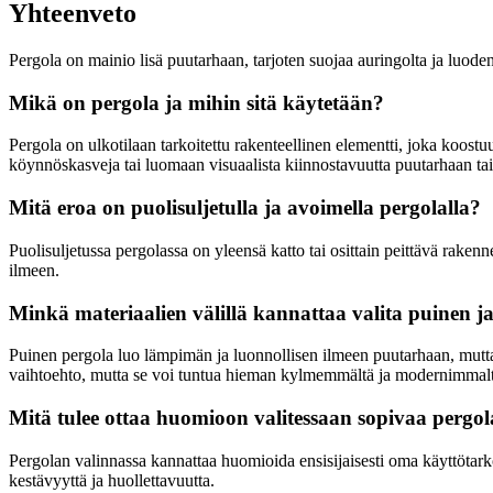
Yhteenveto
Pergola on mainio lisä puutarhaan, tarjoten suojaa auringolta ja luoden 
Mikä on pergola ja mihin sitä käytetään?
Pergola on ulkotilaan tarkoitettu rakenteellinen elementti, joka koostuu
köynnöskasveja tai luomaan visuaalista kiinnostavuutta puutarhaan tai 
Mitä eroa on puolisuljetulla ja avoimella pergolalla?
Puolisuljetussa pergolassa on yleensä katto tai osittain peittävä rak
ilmeen.
Minkä materiaalien välillä kannattaa valita puinen j
Puinen pergola luo lämpimän ja luonnollisen ilmeen puutarhaan, mutta
vaihtoehto, mutta se voi tuntua hieman kylmemmältä ja modernimmalt
Mitä tulee ottaa huomioon valitessaan sopivaa pergo
Pergolan valinnassa kannattaa huomioida ensisijaisesti oma käyttötarko
kestävyyttä ja huollettavuutta.