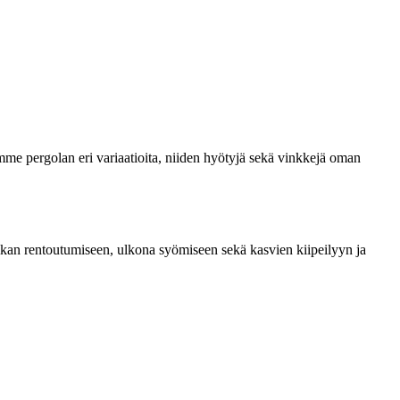
emme pergolan eri variaatioita, niiden hyötyjä sekä vinkkejä oman
 paikan rentoutumiseen, ulkona syömiseen sekä kasvien kiipeilyyn ja