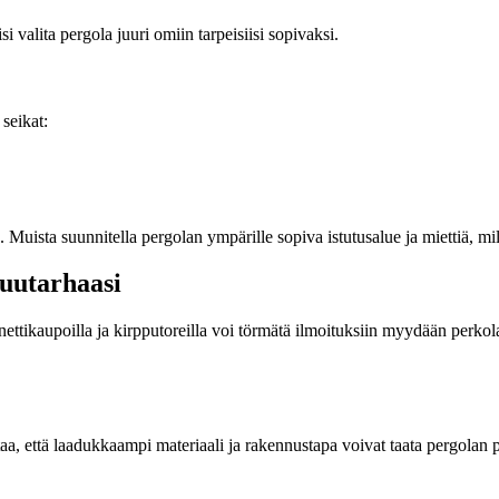
i valita pergola juuri omiin tarpeisiisi sopivaksi.
seikat:
 Muista suunnitella pergolan ympärille sopiva istutusalue ja miettiä, mil
uutarhaasi
a nettikaupoilla ja kirpputoreilla voi törmätä ilmoituksiin myydään perk
aa, että laadukkaampi materiaali ja rakennustapa voivat taata pergolan 