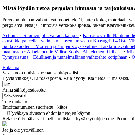
Mistä löydän tietoa pergolan hinnasta ja tarjouksista
Pergolan hintaan vaikuttavat monet tekijät, kuten koko, materiaali, valmi
pergolamalleista ja -hinnoista verkkokaupoista, rakennustarvikeliikkeis
Netrauta – Suomen johtava rautakauppa
•
Kamado Grilli: Nautinnollist
akustiikkapaneelien valintaan ja asentamiseen
•
Kaasugrilli – Osta Viis
Sähköskootteri – Moderni ja Ympäristöystävällinen Liikkumisvaihtoe
maailmaan
•
Aitaelementit: Valitse Sopiva Aitaelementti Pihaasi
•
Mite
Tynnyrisauna – Edullinen ja tunnelmallinen vaihtoehto kotipihaan
•
O
Rakenna
Vastaanota uutisia suoraan sähköpostiisi
Hyviä vinkkejä. Ei roskapostia. Vain hyödyllistä tietoa - ilmaiseksi.
Anna sähköpostiosoite
Tule mukaan
Ilmoittautuminen suoritettu - kiitos
Hyväksyn sivuston ehdot ja tietojen käytön.
Rekisteröitymällä saat meiltä uutisia ja hyväksyt ohjeemme. Peruuta ti
Jaa ja ole ystävällinen