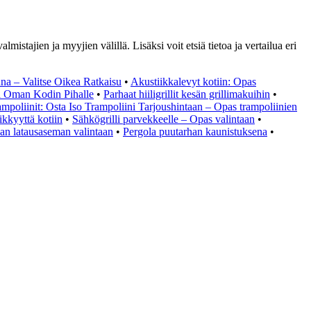
mistajien ja myyjien välillä. Lisäksi voit etsiä tietoa ja vertailua eri
na – Valitse Oikea Ratkaisu
•
Akustiikkalevyt kotiin: Opas
a Oman Kodin Pihalle
•
Parhaat hiiligrillit kesän grillimakuihin
•
ampoliinit: Osta Iso Trampoliini Tarjoushintaan – Opas trampoliinien
ikkyyttä kotiin
•
Sähkögrilli parvekkeelle – Opas valintaan
•
an latausaseman valintaan
•
Pergola puutarhan kaunistuksena
•