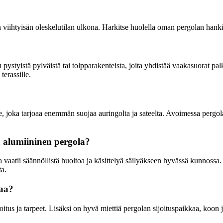
viihtyisän oleskelutilan ulkona. Harkitse huolella oman pergolan hankinta
 pystyistä pylväistä tai tolpparakenteista, joita yhdistää vaakasuorat pal
terassille.
enne, joka tarjoaa enemmän suojaa auringolta ja sateelta. Avoimessa per
a alumiininen pergola?
 vaatii säännöllistä huoltoa ja käsittelyä säilyäkseen hyvässä kunnoss
a.
laa?
itus ja tarpeet. Lisäksi on hyvä miettiä pergolan sijoituspaikkaa, koon