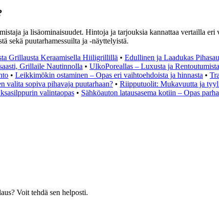
?
staja ja lisäominaisuudet. Hintoja ja tarjouksia kannattaa vertailla eri val
tä sekä puutarhamessuilta ja -näyttelyistä.
a Grillausta Keraamisella Hiiligrillillä
•
Edullinen ja Laadukas Pihasau
aasti, Grillaile Nautinnolla
•
UlkoPoreallas – Luxusta ja Rentoutumist
hto
•
Leikkimökin ostaminen – Opas eri vaihtoehdoista ja hinnasta
•
Tr
n valita sopiva pihavaja puutarhaan?
•
Riipputuolit: Mukavuutta ja tyyl
ksasilppurin valintaopas
•
Sähköauton latausasema kotiin – Opas parha
laus? Voit tehdä sen helposti.