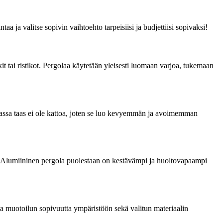
a ja valitse sopivin vaihtoehto tarpeisiisi ja budjettiisi sopivaksi!
kit tai ristikot. Pergolaa käytetään yleisesti luomaan varjoa, tukemaan
golassa taas ei ole kattoa, joten se luo kevyemmän ja avoimemman
a. Alumiininen pergola puolestaan on kestävämpi ja huoltovapaampi
 ja muotoilun sopivuutta ympäristöön sekä valitun materiaalin