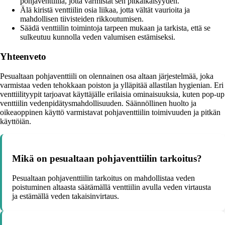
pohjaventtiiliä, jotta varmistat sen pitkäikäisyyden.
Älä kiristä venttiilin osia liikaa, jotta vältät vaurioita ja
mahdollisen tiivisteiden rikkoutumisen.
Säädä venttiilin toimintoja tarpeen mukaan ja tarkista, että se
sulkeutuu kunnolla veden valumisen estämiseksi.
Yhteenveto
Pesualtaan pohjaventtiili on olennainen osa altaan järjestelmää, joka
varmistaa veden tehokkaan poiston ja ylläpitää allastilan hygienian. Eri
venttiilityypit tarjoavat käyttäjälle erilaisia ominaisuuksia, kuten pop-up
venttiilin vedenpidätysmahdollisuuden. Säännöllinen huolto ja
oikeaoppinen käyttö varmistavat pohjaventtiilin toimivuuden ja pitkän
käyttöiän.
Mikä on pesualtaan pohjaventtiilin tarkoitus?
Pesualtaan pohjaventtiilin tarkoitus on mahdollistaa veden
poistuminen altaasta säätämällä venttiilin avulla veden virtausta
ja estämällä veden takaisinvirtaus.