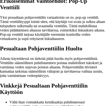
Erikoisemmat Vaihtoehdot: Pop-Up
Venttiili
Yksi pesualtaan pohjaventtiilin variaatioista on ns. pop-up venttiili.
Tämä venttiilityyppi toimii siten, että käyttäjä voi avata ja sulkea altaan
tuloputken sulkemalla tai avaamalla venttiilin. Tämä mahdollistaa
veden pidättämisen altaassa tarvittaessa, esimerkiksi tiskauksen aikana.
Pop-up venttiili tarjoaa käyttäjälle enemmän kontrollia veden
virtaukseen ja sopii erityisesti tiskialtaaseen.
Pesualtaan Pohjaventtiilin Huolto
Allasta käytettäessä on tärkeää pitää huolta myös pohjaventtiilistä.
Venttiilin säännöllinen puhdistaminen poistaa mahdolliset tukokset ja
varmistaa veden sujuvan poiston altaasta. Pohjaventtiilin tiivisteet
kannattaa tarkistaa säännöllisin väliajoin ja tarvittaessa vaihtaa uusiin,
jotta varmistetaan vedenpitävyys.
Vinkkejä Pesualtaan Pohjaventtiilin
Käyttöön
Vältä liian voimakkaita kemikaaleja puhdistaessasi