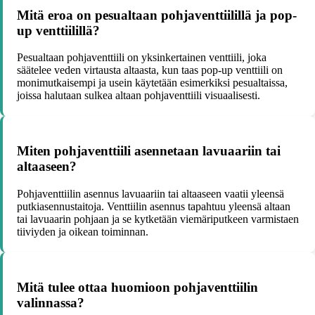
Mitä eroa on pesualtaan pohjaventtiilillä ja pop-
up venttiilillä?
Pesualtaan pohjaventtiili on yksinkertainen venttiili, joka
säätelee veden virtausta altaasta, kun taas pop-up venttiili on
monimutkaisempi ja usein käytetään esimerkiksi pesualtaissa,
joissa halutaan sulkea altaan pohjaventtiili visuaalisesti.
Miten pohjaventtiili asennetaan lavuaariin tai
altaaseen?
Pohjaventtiilin asennus lavuaariin tai altaaseen vaatii yleensä
putkiasennustaitoja. Venttiilin asennus tapahtuu yleensä altaan
tai lavuaarin pohjaan ja se kytketään viemäriputkeen varmistaen
tiiviyden ja oikean toiminnan.
Mitä tulee ottaa huomioon pohjaventtiilin
valinnassa?