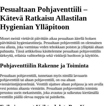
Pesualtaan Pohjaventtiili –
Kätevä Ratkaisu Allastilan
Hygienian Ylläpitoon
Monet meistä viettävät päivittäin aikaa pesualtaan äärellä hoitaen
päivittäisiä hygieniarutiineja. Pesualtaan pohjaventtiili on olennainen
osa allasta, joka varmistaa veden tehokkaan poiston ja ylläpitää altaan
puhtautta. Tässä artikkelissa käsittelemme pesualtaan pohjaventtiilin
tärkeyttä, erilaisia vaihtoehtoja sekä vinkkejä huoltoon ja käyttöön.
Pohjaventtiilin Rakenne ja Toiminta
Pesualtaan pohjaventtiili, tunnetaan myös nimillä lavuaarin
pohjaventtiili tai altaan pohjaventtiili, on osa altaan
viemäröintijärjestelmää. Venttiili sijaitsee altaan pohjassa ja sen avulla
vesi poistuu altaasta viemäriin. Pesualtaan pohjaventtiilin toiminta
perustuu usein mekanismiin, joka avautuu ja sulkeutuu kiertämällä
venttiilin päällä olevaa nuppia tai painiketta.