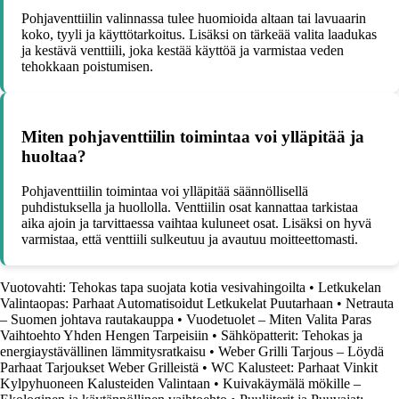
Pohjaventtiilin valinnassa tulee huomioida altaan tai lavuaarin
koko, tyyli ja käyttötarkoitus. Lisäksi on tärkeää valita laadukas
ja kestävä venttiili, joka kestää käyttöä ja varmistaa veden
tehokkaan poistumisen.
Miten pohjaventtiilin toimintaa voi ylläpitää ja
huoltaa?
Pohjaventtiilin toimintaa voi ylläpitää säännöllisellä
puhdistuksella ja huollolla. Venttiilin osat kannattaa tarkistaa
aika ajoin ja tarvittaessa vaihtaa kuluneet osat. Lisäksi on hyvä
varmistaa, että venttiili sulkeutuu ja avautuu moitteettomasti.
Vuotovahti: Tehokas tapa suojata kotia vesivahingoilta
•
Letkukelan
Valintaopas: Parhaat Automatisoidut Letkukelat Puutarhaan
•
Netrauta
– Suomen johtava rautakauppa
•
Vuodetuolet – Miten Valita Paras
Vaihtoehto Yhden Hengen Tarpeisiin
•
Sähköpatterit: Tehokas ja
energiaystävällinen lämmitysratkaisu
•
Weber Grilli Tarjous – Löydä
Parhaat Tarjoukset Weber Grilleistä
•
WC Kalusteet: Parhaat Vinkit
Kylpyhuoneen Kalusteiden Valintaan
•
Kuivakäymälä mökille –