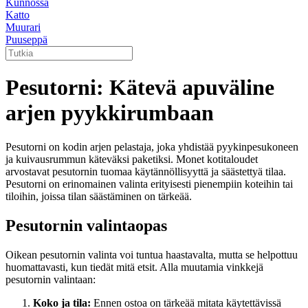
Kunnossa
Katto
Muurari
Puuseppä
Pesutorni: Kätevä apuväline
arjen pyykkirumbaan
Pesutorni on kodin arjen pelastaja, joka yhdistää pyykinpesukoneen
ja kuivausrummun käteväksi paketiksi. Monet kotitaloudet
arvostavat pesutornin tuomaa käytännöllisyyttä ja säästettyä tilaa.
Pesutorni on erinomainen valinta erityisesti pienempiin koteihin tai
tiloihin, joissa tilan säästäminen on tärkeää.
Pesutornin valintaopas
Oikean pesutornin valinta voi tuntua haastavalta, mutta se helpottuu
huomattavasti, kun tiedät mitä etsit. Alla muutamia vinkkejä
pesutornin valintaan:
Koko ja tila:
Ennen ostoa on tärkeää mitata käytettävissä