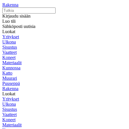
Rakenna
Kirjaudu sisään
Luo tili
Sähköposti uutisia
Luokat
Yritykset
Ulkona
Sisustus
Vaatteet
Koneet
Materiaalit
Kunnossa
Katto
Muurari
Puuseppä
Rakenna
Luokat
Yritykset
Ulkona
Sisustus
Vaatteet
Koneet
Materiaalit