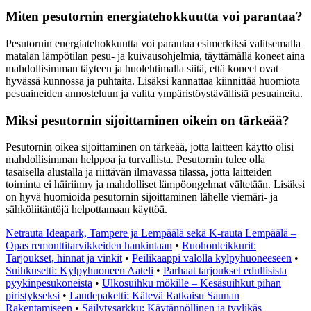
Miten pesutornin energiatehokkuutta voi parantaa?
Pesutornin energiatehokkuutta voi parantaa esimerkiksi valitsemalla
matalan lämpötilan pesu- ja kuivausohjelmia, täyttämällä koneet aina
mahdollisimman täyteen ja huolehtimalla siitä, että koneet ovat
hyvässä kunnossa ja puhtaita. Lisäksi kannattaa kiinnittää huomiota
pesuaineiden annosteluun ja valita ympäristöystävällisiä pesuaineita.
Miksi pesutornin sijoittaminen oikein on tärkeää?
Pesutornin oikea sijoittaminen on tärkeää, jotta laitteen käyttö olisi
mahdollisimman helppoa ja turvallista. Pesutornin tulee olla
tasaisella alustalla ja riittävän ilmavassa tilassa, jotta laitteiden
toiminta ei häiriinny ja mahdolliset lämpöongelmat vältetään. Lisäksi
on hyvä huomioida pesutornin sijoittaminen lähelle viemäri- ja
sähköliitäntöjä helpottamaan käyttöä.
Netrauta Ideapark, Tampere ja Lempäälä sekä K-rauta Lempäälä –
Opas remonttitarvikkeiden hankintaan
•
Ruohonleikkurit:
Tarjoukset, hinnat ja vinkit
•
Peilikaappi valolla kylpyhuoneeseen
•
Suihkusetti: Kylpyhuoneen Aateli
•
Parhaat tarjoukset edullisista
pyykinpesukoneista
•
Ulkosuihku mökille – Kesäsuihkut pihan
piristykseksi
•
Laudepaketti: Kätevä Ratkaisu Saunan
Rakentamiseen
•
Säilytysarkku: Käytännöllinen ja tyylikäs