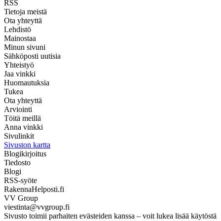
RSS
Tietoja meistä
Ota yhteyttä
Lehdistö
Mainostaa
Minun sivuni
Sähköposti uutisia
Yhteistyö
Jaa vinkki
Huomautuksia
Tukea
Ota yhteyttä
Arviointi
Töitä meillä
Anna vinkki
Sivulinkit
Sivuston kartta
Blogikirjoitus
Tiedosto
Blogi
RSS-syöte
RakennaHelposti.fi
VV Group
viestinta@vvgroup.fi
Sivusto toimii parhaiten evästeiden kanssa – voit lukea lisää käytöstä