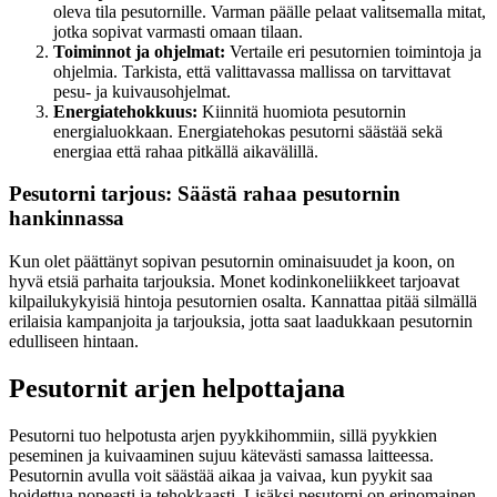
oleva tila pesutornille. Varman päälle pelaat valitsemalla mitat,
jotka sopivat varmasti omaan tilaan.
Toiminnot ja ohjelmat:
Vertaile eri pesutornien toimintoja ja
ohjelmia. Tarkista, että valittavassa mallissa on tarvittavat
pesu- ja kuivausohjelmat.
Energiatehokkuus:
Kiinnitä huomiota pesutornin
energialuokkaan. Energiatehokas pesutorni säästää sekä
energiaa että rahaa pitkällä aikavälillä.
Pesutorni tarjous: Säästä rahaa pesutornin
hankinnassa
Kun olet päättänyt sopivan pesutornin ominaisuudet ja koon, on
hyvä etsiä parhaita tarjouksia. Monet kodinkoneliikkeet tarjoavat
kilpailukykyisiä hintoja pesutornien osalta. Kannattaa pitää silmällä
erilaisia kampanjoita ja tarjouksia, jotta saat laadukkaan pesutornin
edulliseen hintaan.
Pesutornit arjen helpottajana
Pesutorni tuo helpotusta arjen pyykkihommiin, sillä pyykkien
peseminen ja kuivaaminen sujuu kätevästi samassa laitteessa.
Pesutornin avulla voit säästää aikaa ja vaivaa, kun pyykit saa
hoidettua nopeasti ja tehokkaasti. Lisäksi pesutorni on erinomainen