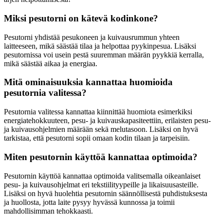
Miksi pesutorni on kätevä kodinkone?
Pesutorni yhdistää pesukoneen ja kuivausrummun yhteen
laitteeseen, mikä säästää tilaa ja helpottaa pyykinpesua. Lisäksi
pesutornissa voi usein pestä suuremman määrän pyykkiä kerralla,
mikä säästää aikaa ja energiaa.
Mitä ominaisuuksia kannattaa huomioida
pesutornia valitessa?
Pesutornia valitessa kannattaa kiinnittää huomiota esimerkiksi
energiatehokkuuteen, pesu- ja kuivauskapasiteettiin, erilaisten pesu-
ja kuivausohjelmien määrään sekä melutasoon. Lisäksi on hyvä
tarkistaa, että pesutorni sopii omaan kodin tilaan ja tarpeisiin.
Miten pesutornin käyttöä kannattaa optimoida?
Pesutornin käyttöä kannattaa optimoida valitsemalla oikeanlaiset
pesu- ja kuivausohjelmat eri tekstiilityypeille ja likaisuusasteille.
Lisäksi on hyvä huolehtia pesutornin säännöllisestä puhdistuksesta
ja huollosta, jotta laite pysyy hyvässä kunnossa ja toimii
mahdollisimman tehokkaasti.