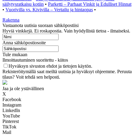
säilytysratkaisu kotiin
•
Parketti – Parhaat Vinkit ja Edulliset Hinnat
•
Vuorivilla vs. Kivivilla – Vertailu ja hintaopas
•
Rakenna
Vastaanota uutisia suoraan sähköpostiisi
Hyviä vinkkejä. Ei roskapostia. Vain hyödyllistä tietoa - ilmaiseksi.
Anna sähköpostiosoite
Tule mukaan
Ilmoittautuminen suoritettu - kiitos
Hyväksyn sivuston ehdot ja tietojen käytön.
Rekisteröitymällä saat meiltä uutisia ja hyväksyt ohjeemme. Peruuta
tilaus? Voit tehdä sen helposti.
Jaa ja ole ystävällinen
X
Facebook
Instagram
LinkedIn
YouTube
Pinterest
TikTok
Mail