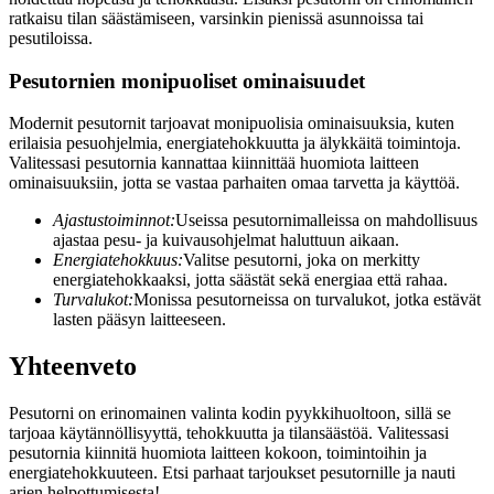
ratkaisu tilan säästämiseen, varsinkin pienissä asunnoissa tai
pesutiloissa.
Pesutornien monipuoliset ominaisuudet
Modernit pesutornit tarjoavat monipuolisia ominaisuuksia, kuten
erilaisia pesuohjelmia, energiatehokkuutta ja älykkäitä toimintoja.
Valitessasi pesutornia kannattaa kiinnittää huomiota laitteen
ominaisuuksiin, jotta se vastaa parhaiten omaa tarvetta ja käyttöä.
Ajastustoiminnot:
Useissa pesutornimalleissa on mahdollisuus
ajastaa pesu- ja kuivausohjelmat haluttuun aikaan.
Energiatehokkuus:
Valitse pesutorni, joka on merkitty
energiatehokkaaksi, jotta säästät sekä energiaa että rahaa.
Turvalukot:
Monissa pesutorneissa on turvalukot, jotka estävät
lasten pääsyn laitteeseen.
Yhteenveto
Pesutorni on erinomainen valinta kodin pyykkihuoltoon, sillä se
tarjoaa käytännöllisyyttä, tehokkuutta ja tilansäästöä. Valitessasi
pesutornia kiinnitä huomiota laitteen kokoon, toimintoihin ja
energiatehokkuuteen. Etsi parhaat tarjoukset pesutornille ja nauti
arjen helpottumisesta!