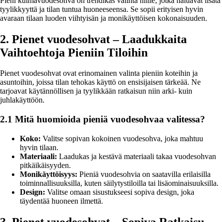
Pieni kulmavuodesohva on trendikäs valinta niille, jotka haluavat lisätä
tyylikkyyttä ja tilan tuntua huoneeseensa. Se sopii erityisen hyvin
avaraan tilaan luoden viihtyisän ja monikäyttöisen kokonaisuuden.
2. Pienet vuodesohvat – Laadukkaita
Vaihtoehtoja Pieniin Tiloihin
Pienet vuodesohvat ovat erinomainen valinta pieniin koteihin ja
asuntoihin, joissa tilan tehokas käyttö on ensisijaisen tärkeää. Ne
tarjoavat käytännöllisen ja tyylikkään ratkaisun niin arki- kuin
juhlakäyttöön.
2.1 Mitä huomioida pieniä vuodesohvaa valitessa?
Koko:
Valitse sopivan kokoinen vuodesohva, joka mahtuu
hyvin tilaan.
Materiaali:
Laadukas ja kestävä materiaali takaa vuodesohvan
pitkäikäisyyden.
Monikäyttöisyys:
Pieniä vuodesohvia on saatavilla erilaisilla
toiminnallisuuksilla, kuten säilytystiloilla tai lisäominaisuuksilla.
Design:
Valitse omaan sisustukseesi sopiva design, joka
täydentää huoneen ilmettä.
3. Pienet vuodesohvat – Sopiva Ratkaisu