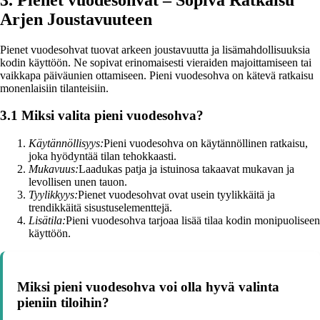
Arjen Joustavuuteen
Pienet vuodesohvat tuovat arkeen joustavuutta ja lisämahdollisuuksia
kodin käyttöön. Ne sopivat erinomaisesti vieraiden majoittamiseen tai
vaikkapa päiväunien ottamiseen. Pieni vuodesohva on kätevä ratkaisu
monenlaisiin tilanteisiin.
3.1 Miksi valita pieni vuodesohva?
Käytännöllisyys:
Pieni vuodesohva on käytännöllinen ratkaisu,
joka hyödyntää tilan tehokkaasti.
Mukavuus:
Laadukas patja ja istuinosa takaavat mukavan ja
levollisen unen tauon.
Tyylikkyys:
Pienet vuodesohvat ovat usein tyylikkäitä ja
trendikkäitä sisustuselementtejä.
Lisätila:
Pieni vuodesohva tarjoaa lisää tilaa kodin monipuoliseen
käyttöön.
Miksi pieni vuodesohva voi olla hyvä valinta
pieniin tiloihin?