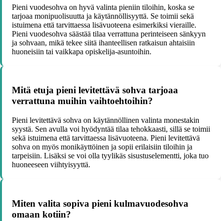
Pieni vuodesohva on hyvä valinta pieniin tiloihin, koska se
tarjoaa monipuolisuutta ja käytännöllisyyttä. Se toimii sekä
istuimena että tarvittaessa lisävuoteena esimerkiksi vieraille.
Pieni vuodesohva säästää tilaa verrattuna perinteiseen sänkyyn
ja sohvaan, mikä tekee siitä ihanteellisen ratkaisun ahtaisiin
huoneisiin tai vaikkapa opiskelija-asuntoihin.
Mitä etuja pieni levitettävä sohva tarjoaa
verrattuna muihin vaihtoehtoihin?
Pieni levitettävä sohva on käytännöllinen valinta monestakin
syystä. Sen avulla voi hyödyntää tilaa tehokkaasti, sillä se toimii
sekä istuimena että tarvittaessa lisävuoteena. Pieni levitettävä
sohva on myös monikäyttöinen ja sopii erilaisiin tiloihin ja
tarpeisiin. Lisäksi se voi olla tyylikäs sisustuselementti, joka tuo
huoneeseen viihtyisyyttä.
Miten valita sopiva pieni kulmavuodesohva
omaan kotiin?