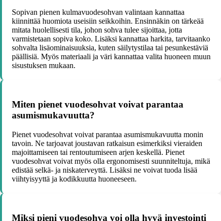
Sopivan pienen kulmavuodesohvan valintaan kannattaa
kiinnittää huomiota useisiin seikkoihin. Ensinnäkin on tärkeää
mitata huolellisesti tila, johon sohva tulee sijoittaa, jotta
varmistetaan sopiva koko. Lisäksi kannattaa harkita, tarvitaanko
sohvalta lisäominaisuuksia, kuten säilytystilaa tai pesunkestäviä
päällisiä. Myös materiaali ja väri kannattaa valita huoneen muun
sisustuksen mukaan.
Miten pienet vuodesohvat voivat parantaa
asumismukavuutta?
Pienet vuodesohvat voivat parantaa asumismukavuutta monin
tavoin. Ne tarjoavat joustavan ratkaisun esimerkiksi vieraiden
majoittamiseen tai rentoutumiseen arjen keskellä. Pienet
vuodesohvat voivat myös olla ergonomisesti suunniteltuja, mikä
edistää selkä- ja niskaterveyttä. Lisäksi ne voivat tuoda lisää
viihtyisyyttä ja kodikkuutta huoneeseen.
Miksi pieni vuodesohva voi olla hyvä investointi