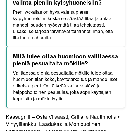
valinta pieniin kylpyhuoneisiin?
Pieni wc-allas on hyvä valinta pieniin
kylpyhuoneisiin, koska se säästää tilaa ja antaa
mahdollisuuden hyödyntää tilaa tehokkaasti.
Lisäksi se tarjoaa tarvittavat toiminnot ilman, että
tila tuntuu ahtaalta.
Mitä tulee ottaa huomioon valittaessa
pieniä pesualtaita mökille?
Valittaessa pieniä pesualtaita mökille tulee ottaa
huomioon tilan koko, käyttötarkoitus ja mahdolliset
erikoistarpeet. On tärkeää valita kestävä ja
helppohoitoinen pesuallas, joka sopii käyttäjien
tarpeisiin ja mökin tyyliin.
Kaasugrilli – Osta Viisaasti, Grillaile Nautinnolla
•
Vinyylilankku: Laadukas ja Monipuolinen