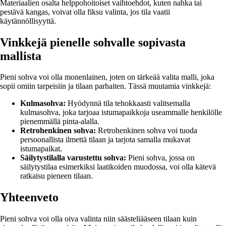
Materiaalien osalta helppohoitoiset vaihtoehdot, kuten nahka tai
pestävä kangas, voivat olla fiksu valinta, jos tila vaatii
käytännöllisyyttä.
Vinkkejä pienelle sohvalle sopivasta
mallista
Pieni sohva voi olla monenlainen, joten on tärkeää valita malli, joka
sopii omiin tarpeisiin ja tilaan parhaiten. Tässä muutamia vinkkejä:
Kulmasohva:
Hyödynnä tila tehokkaasti valitsemalla
kulmasohva, joka tarjoaa istumapaikkoja useammalle henkilölle
pienemmällä pinta-alalla.
Retrohenkinen sohva:
Retrohenkinen sohva voi tuoda
persoonallista ilmettä tilaan ja tarjota samalla mukavat
istumapaikat.
Säilytystilalla varustettu sohva:
Pieni sohva, jossa on
säilytystilaa esimerkiksi laatikoiden muodossa, voi olla kätevä
ratkaisu pieneen tilaan.
Yhteenveto
Pieni sohva voi olla oiva valinta niin säästeliääseen tilaan kuin