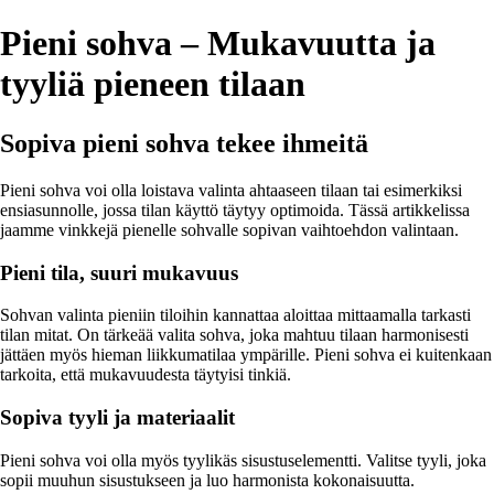
Pieni sohva – Mukavuutta ja
tyyliä pieneen tilaan
Sopiva pieni sohva tekee ihmeitä
Pieni sohva voi olla loistava valinta ahtaaseen tilaan tai esimerkiksi
ensiasunnolle, jossa tilan käyttö täytyy optimoida. Tässä artikkelissa
jaamme vinkkejä pienelle sohvalle sopivan vaihtoehdon valintaan.
Pieni tila, suuri mukavuus
Sohvan valinta pieniin tiloihin kannattaa aloittaa mittaamalla tarkasti
tilan mitat. On tärkeää valita sohva, joka mahtuu tilaan harmonisesti
jättäen myös hieman liikkumatilaa ympärille. Pieni sohva ei kuitenkaan
tarkoita, että mukavuudesta täytyisi tinkiä.
Sopiva tyyli ja materiaalit
Pieni sohva voi olla myös tyylikäs sisustuselementti. Valitse tyyli, joka
sopii muuhun sisustukseen ja luo harmonista kokonaisuutta.