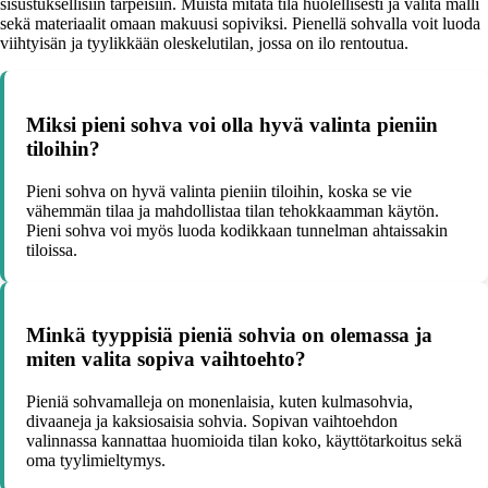
sisustuksellisiin tarpeisiin. Muista mitata tila huolellisesti ja valita malli
sekä materiaalit omaan makuusi sopiviksi. Pienellä sohvalla voit luoda
viihtyisän ja tyylikkään oleskelutilan, jossa on ilo rentoutua.
Miksi pieni sohva voi olla hyvä valinta pieniin
tiloihin?
Pieni sohva on hyvä valinta pieniin tiloihin, koska se vie
vähemmän tilaa ja mahdollistaa tilan tehokkaamman käytön.
Pieni sohva voi myös luoda kodikkaan tunnelman ahtaissakin
tiloissa.
Minkä tyyppisiä pieniä sohvia on olemassa ja
miten valita sopiva vaihtoehto?
Pieniä sohvamalleja on monenlaisia, kuten kulmasohvia,
divaaneja ja kaksiosaisia sohvia. Sopivan vaihtoehdon
valinnassa kannattaa huomioida tilan koko, käyttötarkoitus sekä
oma tyylimieltymys.