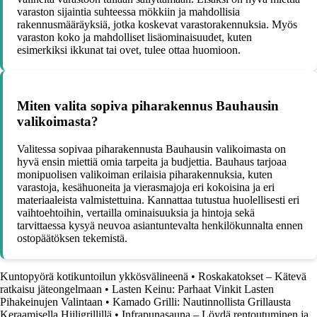
varaston sijaintia suhteessa mökkiin ja mahdollisia
rakennusmääräyksiä, jotka koskevat varastorakennuksia. Myös
varaston koko ja mahdolliset lisäominaisuudet, kuten
esimerkiksi ikkunat tai ovet, tulee ottaa huomioon.
Miten valita sopiva piharakennus Bauhausin
valikoimasta?
Valitessa sopivaa piharakennusta Bauhausin valikoimasta on
hyvä ensin miettiä omia tarpeita ja budjettia. Bauhaus tarjoaa
monipuolisen valikoiman erilaisia piharakennuksia, kuten
varastoja, kesähuoneita ja vierasmajoja eri kokoisina ja eri
materiaaleista valmistettuina. Kannattaa tutustua huolellisesti eri
vaihtoehtoihin, vertailla ominaisuuksia ja hintoja sekä
tarvittaessa kysyä neuvoa asiantuntevalta henkilökunnalta ennen
ostopäätöksen tekemistä.
Kuntopyörä kotikuntoilun ykkösvälineenä
•
Roskakatokset – Kätevä
ratkaisu jäteongelmaan
•
Lasten Keinu: Parhaat Vinkit Lasten
Pihakeinujen Valintaan
•
Kamado Grilli: Nautinnollista Grillausta
Keraamisella Hiiligrillillä
•
Infrapunasauna – Löydä rentoutuminen ja