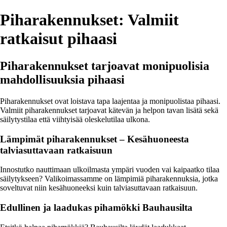
Piharakennukset: Valmiit
ratkaisut pihaasi
Piharakennukset tarjoavat monipuolisia
mahdollisuuksia pihaasi
Piharakennukset ovat loistava tapa laajentaa ja monipuolistaa pihaasi.
Valmiit piharakennukset tarjoavat kätevän ja helpon tavan lisätä sekä
säilytystilaa että viihtyisää oleskelutilaa ulkona.
Lämpimät piharakennukset – Kesähuoneesta
talviasuttavaan ratkaisuun
Innostutko nauttimaan ulkoilmasta ympäri vuoden vai kaipaatko tilaa
säilytykseen? Valikoimassamme on lämpimiä piharakennuksia, jotka
soveltuvat niin kesähuoneeksi kuin talviasuttavaan ratkaisuun.
Edullinen ja laadukas pihamökki Bauhausilta