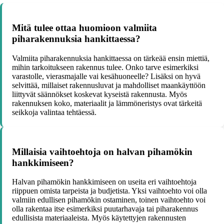
Mitä tulee ottaa huomioon valmiita
piharakennuksia hankittaessa?
Valmiita piharakennuksia hankittaessa on tärkeää ensin miettiä,
mihin tarkoitukseen rakennus tulee. Onko tarve esimerkiksi
varastolle, vierasmajalle vai kesähuoneelle? Lisäksi on hyvä
selvittää, millaiset rakennusluvat ja mahdolliset maankäyttöön
liittyvät säännökset koskevat kyseistä rakennusta. Myös
rakennuksen koko, materiaalit ja lämmöneristys ovat tärkeitä
seikkoja valintaa tehtäessä.
Millaisia vaihtoehtoja on halvan pihamökin
hankkimiseen?
Halvan pihamökin hankkimiseen on useita eri vaihtoehtoja
riippuen omista tarpeista ja budjetista. Yksi vaihtoehto voi olla
valmiin edullisen pihamökin ostaminen, toinen vaihtoehto voi
olla rakentaa itse esimerkiksi puutarhavaja tai piharakennus
edullisista materiaaleista. Myös käytettyjen rakennusten