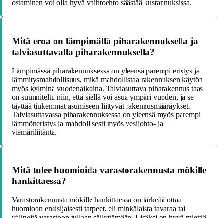
ostaminen voi olla hyvä vaihtoehto säästää kustannuksissa.
Mitä eroa on lämpimällä piharakennuksella ja
talviasuttavalla piharakennuksella?
Lämpimässä piharakennuksessa on yleensä parempi eristys ja
lämmitysmahdollisuus, mikä mahdollistaa rakennuksen käytön
myös kylminä vuodenaikoina. Talviasuttava piharakennus taas
on suunniteltu niin, että siellä voi asua ympäri vuoden, ja se
täyttää tiukemmat asumiseen liittyvät rakennusmääräykset.
Talviasuttavassa piharakennuksessa on yleensä myös parempi
lämmöneristys ja mahdollisesti myös vesijohto- ja
viemäriliitäntä.
Mitä tulee huomioida varastorakennusta mökille
hankittaessa?
Varastorakennusta mökille hankittaessa on tärkeää ottaa
huomioon ensisijaisesti tarpeet, eli minkälaista tavaraa tai
välineitä varastoon tullaan säilyttämään. Lisäksi on hyvä miettiä