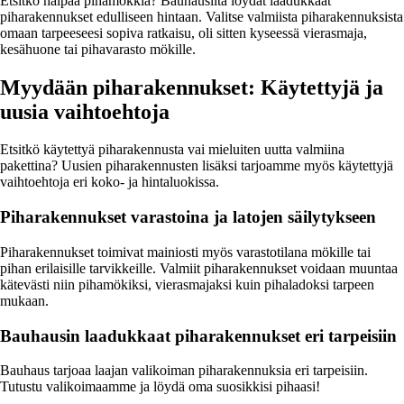
Etsitkö halpaa pihamökkiä? Bauhausilta löydät laadukkaat
piharakennukset edulliseen hintaan. Valitse valmiista piharakennuksista
omaan tarpeeseesi sopiva ratkaisu, oli sitten kyseessä vierasmaja,
kesähuone tai pihavarasto mökille.
Myydään piharakennukset: Käytettyjä ja
uusia vaihtoehtoja
Etsitkö käytettyä piharakennusta vai mieluiten uutta valmiina
pakettina? Uusien piharakennusten lisäksi tarjoamme myös käytettyjä
vaihtoehtoja eri koko- ja hintaluokissa.
Piharakennukset varastoina ja latojen säilytykseen
Piharakennukset toimivat mainiosti myös varastotilana mökille tai
pihan erilaisille tarvikkeille. Valmiit piharakennukset voidaan muuntaa
kätevästi niin pihamökiksi, vierasmajaksi kuin pihaladoksi tarpeen
mukaan.
Bauhausin laadukkaat piharakennukset eri tarpeisiin
Bauhaus tarjoaa laajan valikoiman piharakennuksia eri tarpeisiin.
Tutustu valikoimaamme ja löydä oma suosikkisi pihaasi!