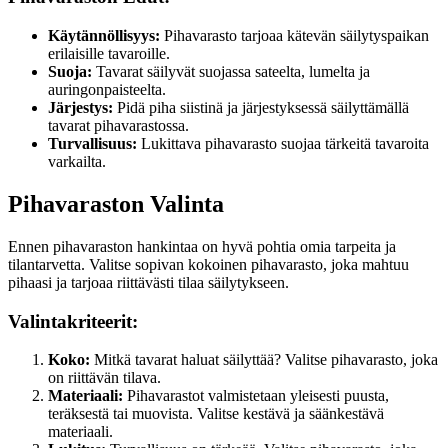
Käytännöllisyys:
Pihavarasto tarjoaa kätevän säilytyspaikan
erilaisille tavaroille.
Suoja:
Tavarat säilyvät suojassa sateelta, lumelta ja
auringonpaisteelta.
Järjestys:
Pidä piha siistinä ja järjestyksessä säilyttämällä
tavarat pihavarastossa.
Turvallisuus:
Lukittava pihavarasto suojaa tärkeitä tavaroita
varkailta.
Pihavaraston Valinta
Ennen pihavaraston hankintaa on hyvä pohtia omia tarpeita ja
tilantarvetta. Valitse sopivan kokoinen pihavarasto, joka mahtuu
pihaasi ja tarjoaa riittävästi tilaa säilytykseen.
Valintakriteerit:
Koko:
Mitkä tavarat haluat säilyttää? Valitse pihavarasto, joka
on riittävän tilava.
Materiaali:
Pihavarastot valmistetaan yleisesti puusta,
teräksestä tai muovista. Valitse kestävä ja säänkestävä
materiaali.