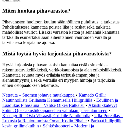
Miten huoltaa pihavarastoa?
Pihavaraston huoltoon kuuluu säännöllinen puhdistus ja tarkastus.
Puhdistuksessa kannattaa poistaa lika ja roskat sekä tarkistaa
mahdolliset vauriot. Lisäksi varaston kattoa ja seinämiä kannattaa
tarkkailla esimerkiksi sään aiheuttamien vaurioiden varalta ja
tarvittaessa korjata ne ajoissa.
Mistä löytää hyviä tarjouksia pihavarastoista?
Hyviä tarjouksia pihavarastoista kannattaa etsiä esimerkiksi
rakennustarvikeliikkeistä, verkkokaupoista ja alan erikoisliikkeistä.
Kannattaa seurata myös erilaisia tarjouskampanjoita ja
alennusmyyntejä sekä vertailla eri myyjien hintoja ja tarjouksia
ennen ostopäätöksen tekemistä.
Netrauta – Suomen johtava rautakauppa
•
Kamado Grilli:
Nautinnollista Grillausta Keraamisella Hiiligrillillä
•
Edullinen ja
Laadukas Pihasauna – Valitse Oikea Ratkaisu
•
Akustiikkalevyt
kotiin: Opas akustiikkapaneelien valintaan ja asentamiseen
•
Kaasugrilli – Osta Viisaasti, Grillaile Nautinnolla
•
UlkoPoreallas –
Luxusta ja Rentoutumista Oman Kodin Pihalle
•
Parhaat hiiligrillit
kesän grillimakuihin
•
Sähköskootteri – Moderni ja