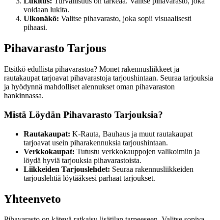
Lukitus:
Turvallisuus on tärkeää. Valitse pihavarasto, joka
voidaan lukita.
Ulkonäkö:
Valitse pihavarasto, joka sopii visuaalisesti
pihaasi.
Pihavarasto Tarjous
Etsitkö edullista pihavarastoa? Monet rakennusliikkeet ja
rautakaupat tarjoavat pihavarastoja tarjoushintaan. Seuraa tarjouksia
ja hyödynnä mahdolliset alennukset oman pihavaraston
hankinnassa.
Mistä Löydän Pihavarasto Tarjouksia?
Rautakaupat:
K-Rauta, Bauhaus ja muut rautakaupat
tarjoavat usein piharakennuksia tarjoushintaan.
Verkkokaupat:
Tutustu verkkokauppojen valikoimiin ja
löydä hyviä tarjouksia pihavarastoista.
Liikkeiden Tarjouslehdet:
Seuraa rakennusliikkeiden
tarjouslehtiä löytääksesi parhaat tarjoukset.
Yhteenveto
Pihavarasto on kätevä ratkaisu lisätilan tarpeeseen. Valitse sopiva