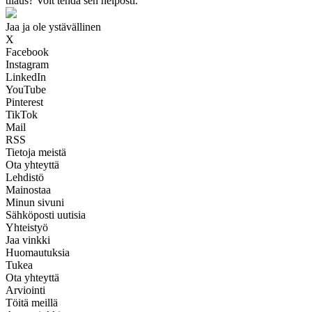
tilaus? Voit tehdä sen helposti.
Jaa ja ole ystävällinen
X
Facebook
Instagram
LinkedIn
YouTube
Pinterest
TikTok
Mail
RSS
Tietoja meistä
Ota yhteyttä
Lehdistö
Mainostaa
Minun sivuni
Sähköposti uutisia
Yhteistyö
Jaa vinkki
Huomautuksia
Tukea
Ota yhteyttä
Arviointi
Töitä meillä