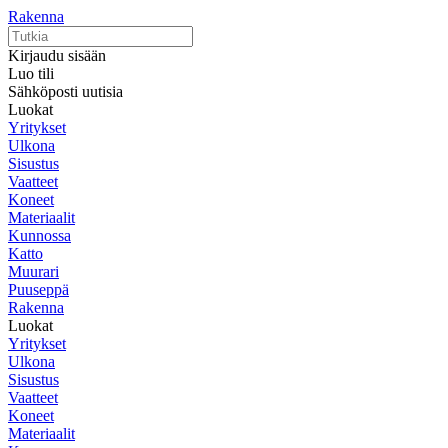
Rakenna
Kirjaudu sisään
Luo tili
Sähköposti uutisia
Luokat
Yritykset
Ulkona
Sisustus
Vaatteet
Koneet
Materiaalit
Kunnossa
Katto
Muurari
Puuseppä
Rakenna
Luokat
Yritykset
Ulkona
Sisustus
Vaatteet
Koneet
Materiaalit