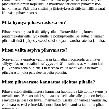
pihavarasto omiin tarpeisiisi ja hyödynnä tarjoukset pihavaraston
hankinnassa. Pidä piha siistinä ja järjestyksessä säilyttämällä tavarat
kätevästi pihavarastossa.
Mitä hyötyä pihavarastosta on?
Pihavarasto tarjoaa lisää säilytystilaa ulkotarvikkeille, kuten
puutarhakalusteille, työkaluille ja polkupyörille. Se auttaa pitämään
pihan siistinä ja järjestyksessä sekä suojaa tavaroita sateelta ja lialta.
Miten valita sopiva pihavarasto?
Sopivan pihavaraston valinnassa kannattaa huomioida tarvittava
säilytystila, materiaalin kestävyys eri sääolosuhteissa, varaston koko
ja ulkonäkö sekä budjetti. On tärkeää valita laadukas ja kestävä
pihavarasto, joka palvelee tarpeita pitkään.
Miten pihavarasto kannattaa sijoittaa pihalla?
Pihavaraston sijoittamisessa kannattaa huomioida käyttömukavuus ja
turvallisuus. Varasto tulisi sijoittaa tasaiselle alustalle, joka on helppo
saavuttaa ja jossa on hyvä ilmanvaihto. Lisäksi on tärkeää varmistaa,
ettei varasto estä esimerkiksi nurmikon leikkaamista tai muita pihan
toimintoja.