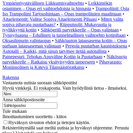
Ympäristöystävällinen Liikkumisvaihtoehto
•
Leikkimökin
ostaminen – Opas eri vaihtoehdoista ja hinnasta
•
Trampoliinit: Osta
Iso Trampoliini Tarjoushintaan – Opas trampoliinien maailmaan
•
Aitaelementit: Valitse Sopiva Aitaelementti Pihaasi
•
Miten valita
sopiva pihavaja puutarhaan?
•
Riipputuolit: Mukavuutta ja
tyylikkyyttä kotiin
•
Sähkögrilli parvekkeelle – Opas valintaan
•
Tynnyrisauna – Edullinen ja tunnelmallinen vaihtoehto kotipihaan
•
Oksasilppurin valintaopas
•
Sähköauton latausasema kotiin – Opas
parhaan latausaseman valintaan
•
Pergola puutarhan kaunistuksena
•
Autotalli – Kaikki, mitä sinun tarvitsee tietää autotallista
•
Painepesuri: Tehokas Apuväline Kotiin ja Puutarhaan
•
Näkösuoja
parvekkeelle – Ratkaisu yksityisyyden tarpeeseen
•
Pihavarasto:
Monipuolinen ja Kätevä Tilansäästöratkaisu
•
Rakenna
Vastaanota uutisia suoraan sähköpostiisi
Hyviä vinkkejä. Ei roskapostia. Vain hyödyllistä tietoa - ilmaiseksi.
Anna sähköpostiosoite
Tule mukaan
Ilmoittautuminen suoritettu - kiitos
Hyväksyn sivuston ehdot ja tietojen käytön.
Rekisteröitymällä saat meiltä uutisia ja hyväksyt ohjeemme. Peruuta