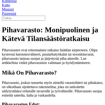
Kunnossa
Katto
Muurari
Puuseppä
Pihavarasto: Monipuolinen ja
Kätevä Tilansäästöratkaisu
Pihavarastot ovat erinomainen ratkaisu lisätilan tarpeeseen. Olipa
kyseessä harrastusvälineet, puutarhatyökalut tai sesonkitavarat,
pihavarasto tarjoaa suojan ja järjestystä piha-alueelle. Lue
artikkelista vinkit pihavaraston valintaan ja hyödyntämiseen.
Mikä On Pihavarasto?
Pihavarasto, joskus tunnettu myös nimellä varastoliiteri tai pihakatos,
on ulkotilaan sijoitettava rakennelma, joka on tarkoitettu
säilytystilaksi erilaisille tavaroille ja työvälineille. Pihavarasto suojaa
esineitä sateelta, lialta ja varkaudelta.
Pihavaraston Edut: