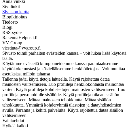
Anna vinkki
Sivulinkit
Sivuston kartta
Blogikirjoitus
Tiedosto
Blogi
RSS-syöte
RakennaHelposti.fi
VV Group
viestinta@vvgroup.fi
Sivusto toimii parhaiten evästeiden kanssa – voit lukea lisää käytöstä
täältä.
Käytämme evästeitä kumppaneidemme kanssa parantaaksemme
käyttökokemustasi ja käsitelläksemme henkilötietojasi. Voit muuttaa
asetuksiasi milloin tahansa
Tallenna ja/tai käytä tietoja laitteella. Käytä rajoitettua dataa
mainosten valitsemiseen. Luo profiileja henkilökohtaista mainontaa
varten. Käytä profiileja kohdistettujen mainosten valitsemiseen. Luo
profiileja personoidulle sisällölle. Käytä profiileja oikean sisällön
valitsemiseen. Mittaa mainosten tehokkuutta. Mittaa sisällön
tehokkuutta. Ymmärrä kohderyhmiä tilastojen ja datayhdistelmien
avulla. Paranna ja kehitä palveluita. Käytä rajoitettua dataa sisällön
valitsemiseen
Vaihtoehdot
Hylkää kaikki