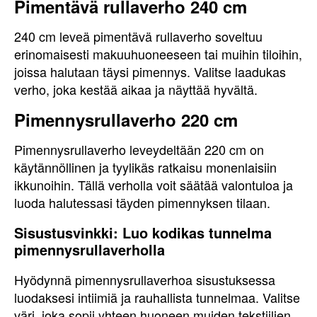
Pimentävä rullaverho 240 cm
240 cm leveä pimentävä rullaverho soveltuu
erinomaisesti makuuhuoneeseen tai muihin tiloihin,
joissa halutaan täysi pimennys. Valitse laadukas
verho, joka kestää aikaa ja näyttää hyvältä.
Pimennysrullaverho 220 cm
Pimennysrullaverho leveydeltään 220 cm on
käytännöllinen ja tyylikäs ratkaisu monenlaisiin
ikkunoihin. Tällä verholla voit säätää valontuloa ja
luoda halutessasi täyden pimennyksen tilaan.
Sisustusvinkki: Luo kodikas tunnelma
pimennysrullaverholla
Hyödynnä pimennysrullaverhoa sisustuksessa
luodaksesi intiimiä ja rauhallista tunnelmaa. Valitse
väri, joka sopii yhteen huoneen muiden tekstiilien