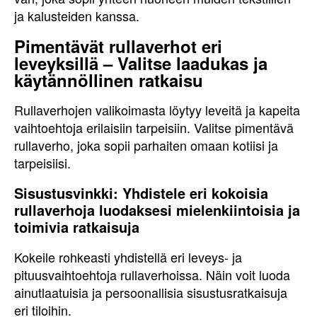
ja kalusteiden kanssa.
Pimentävät rullaverhot eri
leveyksillä – Valitse laadukas ja
käytännöllinen ratkaisu
Rullaverhojen valikoimasta löytyy leveitä ja kapeita
vaihtoehtoja erilaisiin tarpeisiin. Valitse pimentävä
rullaverho, joka sopii parhaiten omaan kotiisi ja
tarpeisiisi.
Sisustusvinkki: Yhdistele eri kokoisia
rullaverhoja luodaksesi mielenkiintoisia ja
toimivia ratkaisuja
Kokeile rohkeasti yhdistellä eri leveys- ja
pituusvaihtoehtoja rullaverhoissa. Näin voit luoda
ainutlaatuisia ja persoonallisia sisustusratkaisuja
eri tiloihin.