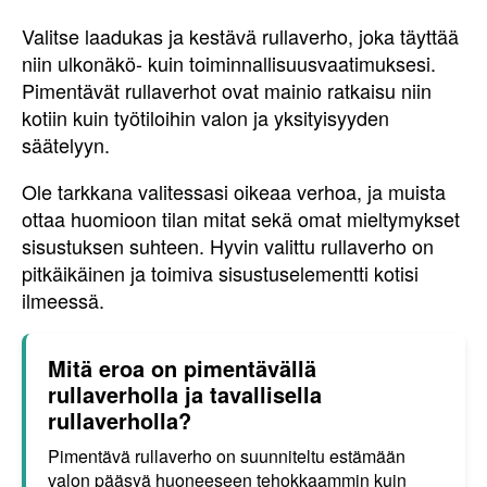
Valitse laadukas ja kestävä rullaverho, joka täyttää
niin ulkonäkö- kuin toiminnallisuusvaatimuksesi.
Pimentävät rullaverhot ovat mainio ratkaisu niin
kotiin kuin työtiloihin valon ja yksityisyyden
säätelyyn.
Ole tarkkana valitessasi oikeaa verhoa, ja muista
ottaa huomioon tilan mitat sekä omat mieltymykset
sisustuksen suhteen. Hyvin valittu rullaverho on
pitkäikäinen ja toimiva sisustuselementti kotisi
ilmeessä.
Mitä eroa on pimentävällä
rullaverholla ja tavallisella
rullaverholla?
Pimentävä rullaverho on suunniteltu estämään
valon pääsyä huoneeseen tehokkaammin kuin