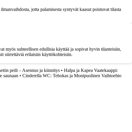
ilmanvaihdosta, jotta palamisesta syntyvät kaasut poistuvat tilasta
t myös suhteellisen edullisia käyttää ja sopivat hyvin tilanteisiin,
siirrettäviä erilaisiin käyttökohteisiin.
tön peili – Asennus ja kiinnitys
•
Halpa ja Kapea Vaatekaappi:
ne saunaan
•
Cinderella WC: Tehokas ja Monipuolinen Vaihtoehto