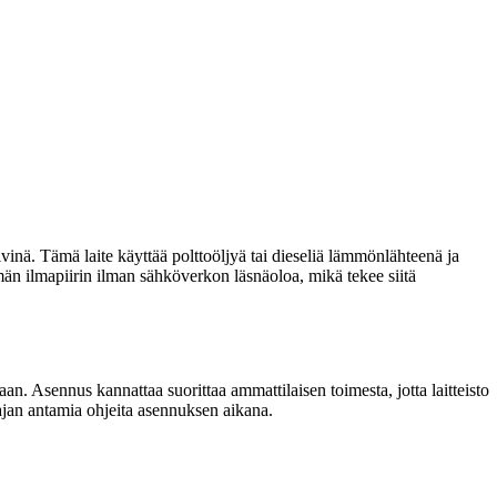
ivinä. Tämä laite käyttää polttoöljyä tai dieseliä lämmönlähteenä ja
män ilmapiirin ilman sähköverkon läsnäoloa, mikä tekee siitä
n. Asennus kannattaa suorittaa ammattilaisen toimesta, jotta laitteisto
tajan antamia ohjeita asennuksen aikana.