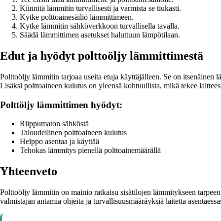
Kiinnitä lämmitin turvallisesti ja varmista se tiukasti.
Kytke polttoainesäiliö lämmittimeen.
Kytke lämmitin sähköverkkoon turvallisella tavalla.
Säädä lämmittimen asetukset haluttuun lämpötilaan.
Edut ja hyödyt polttoöljy lämmittimestä
Polttoöljy lämmitin tarjoaa useita etuja käyttäjälleen. Se on itsenäinen
Lisäksi polttoaineen kulutus on yleensä kohtuullista, mikä tekee laittee
Polttöljy lämmittimen hyödyt:
Riippumaton sähköstä
Taloudellinen polttoaineen kulutus
Helppo asentaa ja käyttää
Tehokas lämmitys pienellä polttoainemäärällä
Yhteenveto
Polttoöljy lämmitin on mainio ratkaisu sisätilojen lämmitykseen tarpeen
valmistajan antamia ohjeita ja turvallisuusmääräyksiä laitetta asentaessas