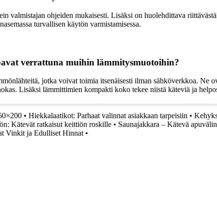
n valmistajan ohjeiden mukaisesti. Lisäksi on huolehdittava riittävästä 
inasemassa turvallisen käytön varmistamisessa.
arjoavat verrattuna muihin lämmitysmuotoihin?
mmönlähteitä, jotka voivat toimia itsenäisesti ilman sähköverkkoa. Ne ova
hokas. Lisäksi lämmittimien kompakti koko tekee niistä käteviä ja helposti 
160×200
•
Hiekkalaatikot: Parhaat valinnat asiakkaan tarpeisiin
•
Kehykse
öön: Kätevät ratkaisut keittiön roskille
•
Saunajakkara – Kätevä apuväli
at Vinkit ja Edulliset Hinnat
•