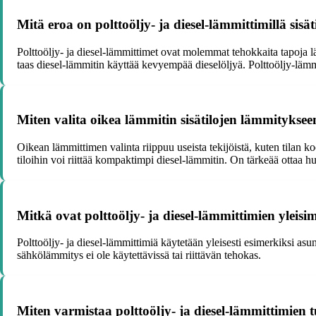
Mitä eroa on polttoöljy- ja diesel-lämmittimillä sisä
Polttoöljy- ja diesel-lämmittimet ovat molemmat tehokkaita tapoja lä
taas diesel-lämmitin käyttää kevyempää dieselöljyä. Polttoöljy-lämm
Miten valita oikea lämmitin sisätilojen lämmityksee
Oikean lämmittimen valinta riippuu useista tekijöistä, kuten tilan ko
tiloihin voi riittää kompaktimpi diesel-lämmitin. On tärkeää ottaa
Mitkä ovat polttoöljy- ja diesel-lämmittimien yleis
Polttoöljy- ja diesel-lämmittimiä käytetään yleisesti esimerkiksi asu
sähkölämmitys ei ole käytettävissä tai riittävän tehokas.
Miten varmistaa polttoöljy- ja diesel-lämmittimien tu