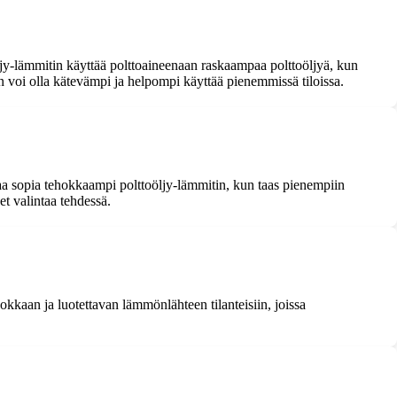
oöljy-lämmitin käyttää polttoaineenaan raskaampaa polttoöljyä, kun
n voi olla kätevämpi ja helpompi käyttää pienemmissä tiloissa.
attaa sopia tehokkaampi polttoöljy-lämmitin, kun taas pienempiin
t valintaa tehdessä.
hokkaan ja luotettavan lämmönlähteen tilanteisiin, joissa