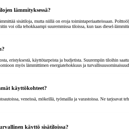
tilojen lämmityksessä?
mmittää sisätiloja, mutta niillä on eroja toimintaperiaatteissaan. Poltt
itin voi olla tehokkaampi suuremmissa tiloissa, kun taas diesel-lämmiti
n?
osta, eristyksestä, käyttötarpeista ja budjetista. Suurempiin tiloihin sa
 huomioon myös lämmittimen energiatehokkuus ja turvallisuusominaisuude
immät käyttökohteet?
ntoautoissa, veneissä, mökeillä, työmailla ja varastoissa. Ne tarjoavat te
rvallinen käyttö sisätiloissa?