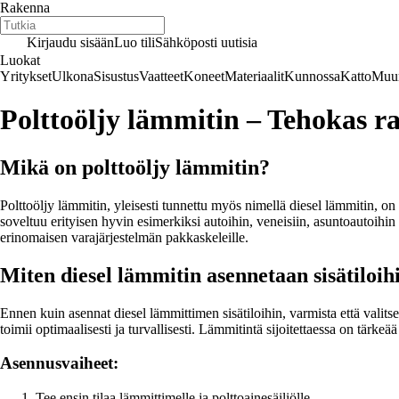
Rakenna
Kirjaudu sisään
Luo tili
Sähköposti uutisia
Luokat
Yritykset
Ulkona
Sisustus
Vaatteet
Koneet
Materiaalit
Kunnossa
Katto
Muur
Polttoöljy lämmitin – Tehokas ra
Mikä on polttoöljy lämmitin?
Polttoöljy lämmitin, yleisesti tunnettu myös nimellä diesel lämmitin, on
soveltuu erityisen hyvin esimerkiksi autoihin, veneisiin, asuntoautoihi
erinomaisen varajärjestelmän pakkaskeleille.
Miten diesel lämmitin asennetaan sisätiloih
Ennen kuin asennat diesel lämmittimen sisätiloihin, varmista että valits
toimii optimaalisesti ja turvallisesti. Lämmitintä sijoitettaessa on tä
Asennusvaiheet:
Tee ensin tilaa lämmittimelle ja polttoainesäiliölle.