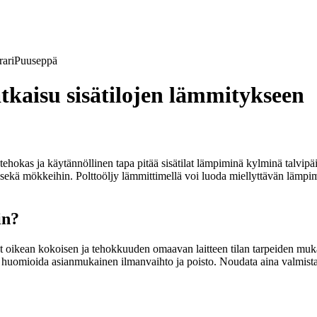
ari
Puuseppä
tkaisu sisätilojen lämmitykseen
 tehokas ja käytännöllinen tapa pitää sisätilat lämpiminä kylminä talvipä
n sekä mökkeihin. Polttoöljy lämmittimellä voi luoda miellyttävän lämpi
in?
et oikean kokoisen ja tehokkuuden omaavan laitteen tilan tarpeiden mukaa
rkeää huomioida asianmukainen ilmanvaihto ja poisto. Noudata aina valmis