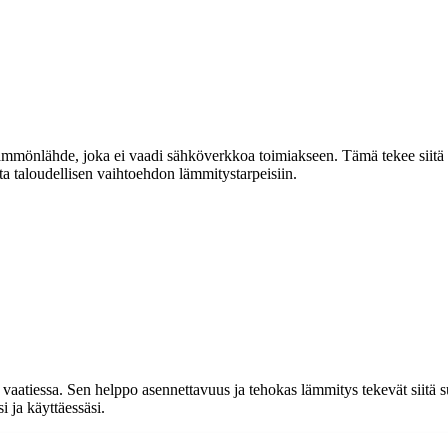
 lämmönlähde, joka ei vaadi sähköverkkoa toimiakseen. Tämä tekee siitä ih
sta taloudellisen vaihtoehdon lämmitystarpeisiin.
 vaatiessa. Sen helppo asennettavuus ja tehokas lämmitys tekevät siitä 
i ja käyttäessäsi.