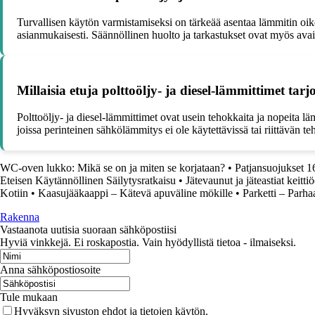
Turvallisen käytön varmistamiseksi on tärkeää asentaa lämmitin oikei
asianmukaisesti. Säännöllinen huolto ja tarkastukset ovat myös ava
Millaisia etuja polttoöljy- ja diesel-lämmittimet t
Polttoöljy- ja diesel-lämmittimet ovat usein tehokkaita ja nopeita lä
joissa perinteinen sähkölämmitys ei ole käytettävissä tai riittävän te
WC-oven lukko: Mikä se on ja miten se korjataan?
•
Patjansuojukset 
Eteisen Käytännöllinen Säilytysratkaisu
•
Jätevaunut ja jäteastiat keitti
Kotiin
•
Kaasujääkaappi – Kätevä apuväline mökille
•
Parketti – Parha
Rakenna
Vastaanota uutisia suoraan sähköpostiisi
Hyviä vinkkejä. Ei roskapostia. Vain hyödyllistä tietoa - ilmaiseksi.
Anna sähköpostiosoite
Tule mukaan
Hyväksyn sivuston ehdot ja tietojen käytön.