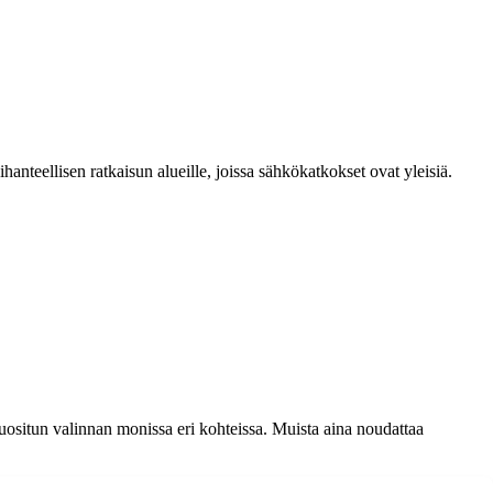
anteellisen ratkaisun alueille, joissa sähkökatkokset ovat yleisiä.
suositun valinnan monissa eri kohteissa. Muista aina noudattaa